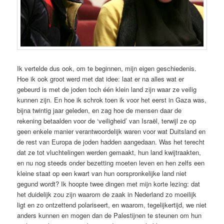
Ik vertelde dus ook, om te beginnen, mijn eigen geschiedenis.
Hoe ik ook groot werd met dat idee: laat er na alles wat er
gebeurd is met de joden toch één klein land zijn waar ze veilig
kunnen zijn. En hoe ik schrok toen ik voor het eerst in Gaza was,
bijna twintig jaar geleden, en zag hoe de mensen daar de
rekening betaalden voor de ‘veiligheid’ van Israël, terwijl ze op
geen enkele manier verantwoordelijk waren voor wat Duitsland en
de rest van Europa de joden hadden aangedaan. Was het terecht
dat ze tot vluchtelingen werden gemaakt, hun land kwijtraakten,
en nu nog steeds onder bezetting moeten leven en hen zelfs een
kleine staat op een kwart van hun oorspronkelijke land niet
gegund wordt? Ik hoopte twee dingen met mijn korte lezing: dat
het duidelijk zou zijn waarom de zaak in Nederland zo moeilijk
ligt en zo ontzettend polariseert, en waarom, tegelijkertijd, we niet
anders kunnen en mogen dan de Palestijnen te steunen om hun