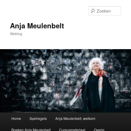
Spring
naar
Zoek
de
primaire
Anja Meulenbelt
inhoud
Weblog
Hoofdmenu
Home
Spelregels
Anja Meulenbelt, welkom
Boeken Anja Meulenbelt
Cursusmateriaal
Overig