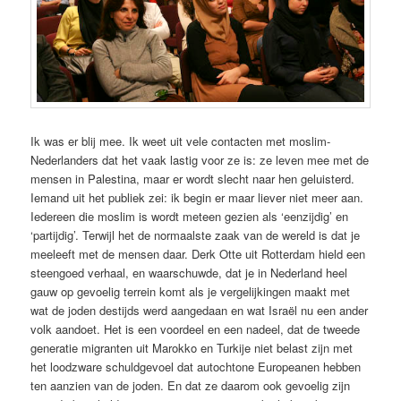
Ik was er blij mee. Ik weet uit vele contacten met moslim-
Nederlanders dat het vaak lastig voor ze is: ze leven mee met de
mensen in Palestina, maar er wordt slecht naar hen geluisterd.
Iemand uit het publiek zei: ik begin er maar liever niet meer aan.
Iedereen die moslim is wordt meteen gezien als ‘eenzijdig’ en
‘partijdig’. Terwijl het de normaalste zaak van de wereld is dat je
meeleeft met de mensen daar. Derk Otte uit Rotterdam hield een
steengoed verhaal, en waarschuwde, dat je in Nederland heel
gauw op gevoelig terrein komt als je vergelijkingen maakt met
wat de joden destijds werd aangedaan en wat Israël nu een ander
volk aandoet. Het is een voordeel en een nadeel, dat de tweede
generatie migranten uit Marokko en Turkije niet belast zijn met
het loodzware schuldgevoel dat autochtone Europeanen hebben
ten aanzien van de joden. En dat ze daarom ook gevoelig zijn