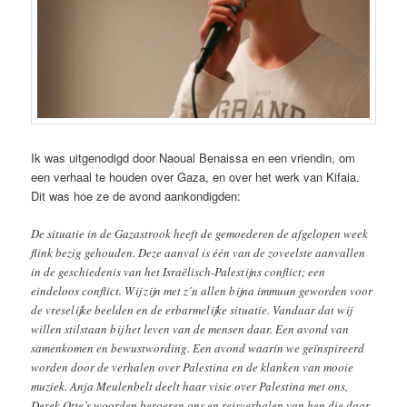
Ik was uitgenodigd door Naoual Benaissa en een vriendin, om
een verhaal te houden over Gaza, en over het werk van Kifaia.
Dit was hoe ze de avond aankondigden:
De situatie in de Gazastrook heeft de gemoederen de afgelopen week
flink bezig gehouden. Deze aanval is één van de zoveelste aanvallen
in de geschiedenis van het Israëlisch-Palestijns conflict; een
eindeloos conflict. Wij zijn met z´n allen bijna immuun geworden voor
de vreselijke beelden en de erbarmelijke situatie. Vandaar dat wij
willen stilstaan bij het leven van de mensen daar. Een avond van
samenkomen en bewustwording. Een avond waarin we geïnspireerd
worden door de verhalen over Palestina en de klanken van mooie
muziek. Anja Meulenbelt deelt haar visie over Palestina met ons,
Derek Otte’s woorden beroeren ons en reisverhalen van hen die daar