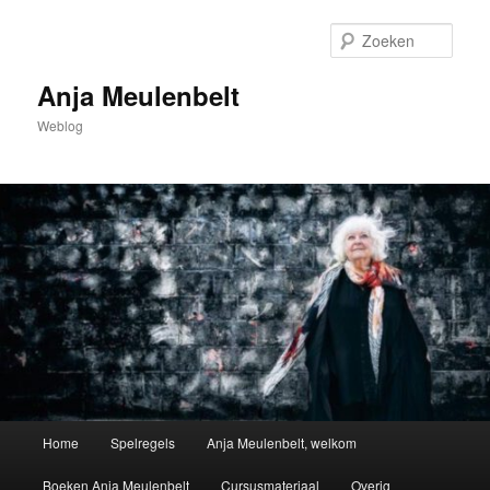
Spring
naar
Zoek
de
primaire
Anja Meulenbelt
inhoud
Weblog
Hoofdmenu
Home
Spelregels
Anja Meulenbelt, welkom
Boeken Anja Meulenbelt
Cursusmateriaal
Overig