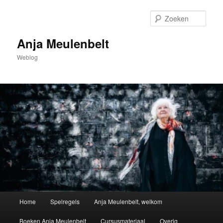
Spring
naar
Zoek
de
primaire
Anja Meulenbelt
inhoud
Weblog
Hoofdmenu
Home
Spelregels
Anja Meulenbelt, welkom
Boeken Anja Meulenbelt
Cursusmateriaal
Overig