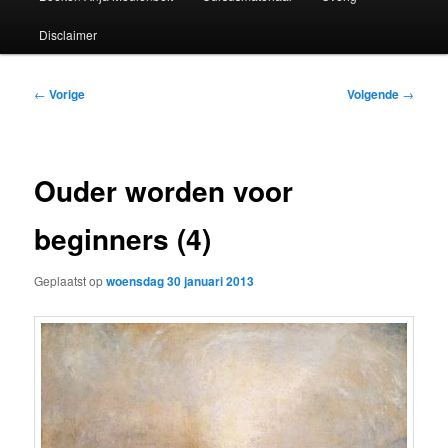
Disclaimer
Bericht
←
Vorige
Volgende
→
navigatie
Ouder worden voor
beginners (4)
Geplaatst op
woensdag 30 januari 2013