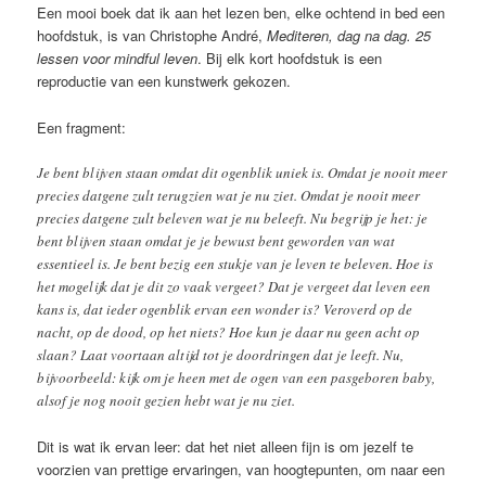
Een mooi boek dat ik aan het lezen ben, elke ochtend in bed een
hoofdstuk, is van Christophe André,
Mediteren, dag na dag. 25
lessen voor mindful leven
. Bij elk kort hoofdstuk is een
reproductie van een kunstwerk gekozen.
Een fragment:
Je bent blijven staan omdat dit ogenblik uniek is. Omdat je nooit meer
precies datgene zult terugzien wat je nu ziet. Omdat je nooit meer
precies datgene zult beleven wat je nu beleeft. Nu begrijp je het: je
bent blijven staan omdat je je bewust bent geworden van wat
essentieel is. Je bent bezig een stukje van je leven te beleven. Hoe is
het mogelijk dat je dit zo vaak vergeet? Dat je vergeet dat leven een
kans is, dat ieder ogenblik ervan een wonder is? Veroverd op de
nacht, op de dood, op het niets? Hoe kun je daar nu geen acht op
slaan? Laat voortaan altijd tot je doordringen dat je leeft. Nu,
bijvoorbeeld: kijk om je heen met de ogen van een pasgeboren baby,
alsof je nog nooit gezien hebt wat je nu ziet.
Dit is wat ik ervan leer: dat het niet alleen fijn is om jezelf te
voorzien van prettige ervaringen, van hoogtepunten, om naar een