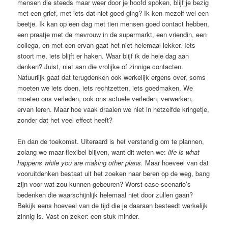
mensen die steeds maar weer door je hoofd spoken, blijf je bezig
met een grief, met iets dat niet goed ging? Ik ken mezelf wel een
beetje. Ik kan op een dag met tien mensen goed contact hebben,
een praatje met de mevrouw in de supermarkt, een vriendin, een
collega, en met een ervan gaat het niet helemaal lekker. Iets
stoort me, iets blijft er haken. Waar blijf ik de hele dag aan
denken? Juist, niet aan die vrolijke of zinnige contacten.
Natuurlijk gaat dat terugdenken ook werkelijk ergens over, soms
moeten we iets doen, iets rechtzetten, iets goedmaken. We
moeten ons verleden, ook ons actuele verleden, verwerken,
ervan leren. Maar hoe vaak draaien we niet in hetzelfde kringetje,
zonder dat het veel effect heeft?
En dan de toekomst. Uiteraard is het verstandig om te plannen,
zolang we maar flexibel blijven, want dit weten we:
life is what
happens while you are making other plans.
Maar hoeveel van dat
vooruitdenken bestaat uit het zoeken naar beren op de weg, bang
zijn voor wat zou kunnen gebeuren? Worst-case-scenario’s
bedenken die waarschijnlijk helemaal niet door zullen gaan?
Bekijk eens hoeveel van de tijd die je daaraan besteedt werkelijk
zinnig is. Vast en zeker: een stuk minder.