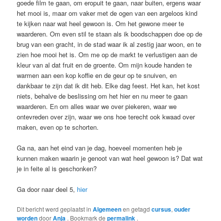
goede film te gaan, om eropuit te gaan, naar buiten, ergens waar
het mooi is, maar om vaker met de ogen van een argeloos kind
te kijken naar wat heel gewoon is. Om het gewone meer te
waarderen. Om even stil te staan als ik boodschappen doe op de
brug van een gracht, in de stad waar ik al zestig jaar woon, en te
zien hoe mooi het is. Om me op de markt te verlustigen aan de
kleur van al dat fruit en de groente. Om mijn koude handen te
warmen aan een kop koffie en de geur op te snuiven, en
dankbaar te zijn dat ik dit heb. Elke dag feest. Het kan, het kost
niets, behalve de beslissing om het hier en nu meer te gaan
waarderen. En om alles waar we over piekeren, waar we
ontevreden over zijn, waar we ons hoe terecht ook kwaad over
maken, even op te schorten.
Ga na, aan het eind van je dag, hoeveel momenten heb je
kunnen maken waarin je genoot van wat heel gewoon is? Dat wat
je in feite al is geschonken?
Ga door naar deel 5,
hier
Dit bericht werd geplaatst in
Algemeen
en getagd
cursus
,
ouder
worden
door
Anja
. Bookmark de
permalink
.