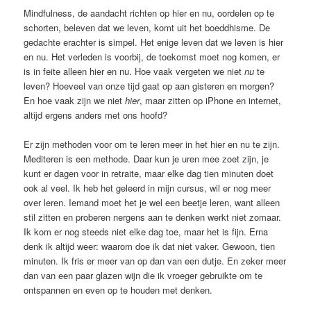
Mindfulness, de aandacht richten op hier en nu, oordelen op te
schorten, beleven dat we leven, komt uit het boeddhisme. De
gedachte erachter is simpel. Het enige leven dat we leven is hier
en nu. Het verleden is voorbij, de toekomst moet nog komen, er
is in feite alleen hier en nu. Hoe vaak vergeten we niet
nu
te
leven? Hoeveel van onze tijd gaat op aan gisteren en morgen?
En hoe vaak zijn we niet
hier
, maar zitten op iPhone en internet,
altijd ergens anders met ons hoofd?
Er zijn methoden voor om te leren meer in het hier en nu te zijn.
Mediteren is een methode. Daar kun je uren mee zoet zijn, je
kunt er dagen voor in retraite, maar elke dag tien minuten doet
ook al veel. Ik heb het geleerd in mijn cursus, wil er nog meer
over leren. Iemand moet het je wel een beetje leren, want alleen
stil zitten en proberen nergens aan te denken werkt niet zomaar.
Ik kom er nog steeds niet elke dag toe, maar het is fijn. Erna
denk ik altijd weer: waarom doe ik dat niet vaker. Gewoon, tien
minuten. Ik fris er meer van op dan van een dutje. En zeker meer
dan van een paar glazen wijn die ik vroeger gebruikte om te
ontspannen en even op te houden met denken.