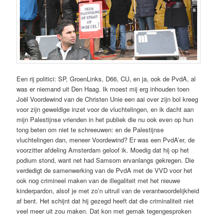
Een rij politici: SP, GroenLinks, D66, CU, en ja, ook de PvdA, al
was er niemand uit Den Haag. Ik moest mij erg inhouden toen
Joël Voordewind van de Christen Unie een aai over zijn bol kreeg
voor zijn geweldige inzet voor de vluchtelingen, en ik dacht aan
mijn Palestijnse vrienden in het publiek die nu ook even op hun
tong beten om niet te schreeuwen: en de Palestijnse
vluchtelingen dan, meneer Voordewind? Er was een PvdA’er, de
voorzitter afdeling Amsterdam geloof ik. Moedig dat hij op het
podium stond, want net had Samsom ervanlangs gekregen. Die
verdedigt de samenwerking van de PvdA met de VVD voor het
ook nog crimineel maken van de illegaliteit met het nieuwe
kinderpardon, alsof je met zo’n uitruil van de verantwoordelijkheid
af bent. Het schijnt dat hij gezegd heeft dat die criminaliteit niet
veel meer uit zou maken. Dat kon met gemak tegengesproken