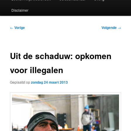
Disclaimer
Bericht
←
Vorige
Volgende
→
navigatie
Uit de schaduw: opkomen
voor illegalen
Geplaatst op
zondag 24 maart 2013