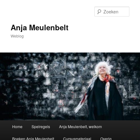
Spring
naar
Zoek
de
primaire
Anja Meulenbelt
inhoud
Weblog
Hoofdmenu
Home
Spelregels
Anja Meulenbelt, welkom
Boeken Anja Meulenbelt
Cursusmateriaal
Overig