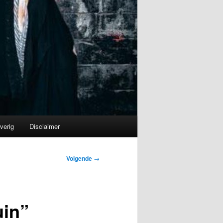
verig
Disclaimer
Volgende
→
uin”