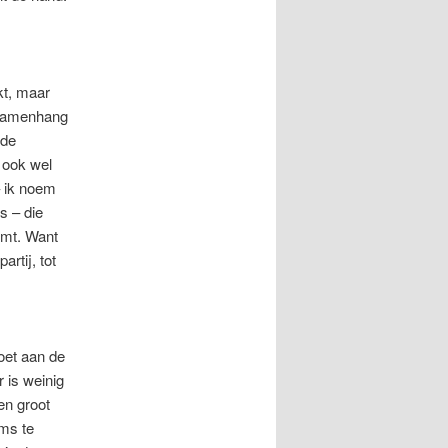
kt, maar
e samenhang
 de
 ook wel
– ik noem
s – die
omt. Want
rtij, tot
oet aan de
r is weinig
en groot
ms te