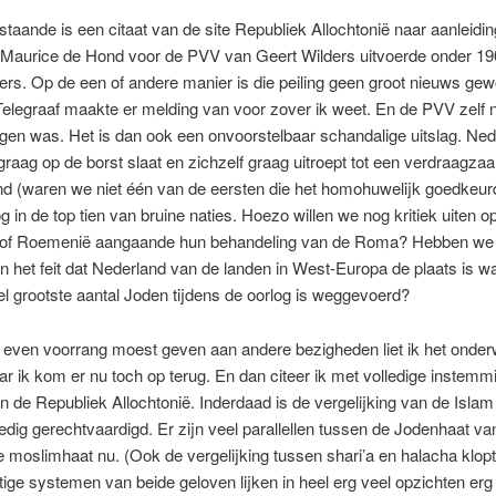
taande is een citaat van de site Republiek Allochtonië naar aanleidi
e Maurice de Hond voor de PVV van Geert Wilders uitvoerde onder 1
rs. Op de een of andere manier is die peiling geen groot nieuws ge
Telegraaf maakte er melding van voor zover ik weet. En de PVV zelf na
gen was. Het is dan ook een onvoorstelbaar schandalige uitslag. Ned
d graag op de borst slaat en zichzelf graag uitroept tot een verdraagza
and (waren we niet één van de eersten die het homohuwelijk goedkeur
g in de top tien van bruine naties. Hoezo willen we nog kritiek uiten o
 of Roemenië aangaande hun behandeling van de Roma? Hebben we 
n het feit dat Nederland van de landen in West-Europa de plaats is w
l grootste aantal Joden tijdens de oorlog is weggevoerd?
 even voorrang moest geven aan andere bezigheden liet ik het onde
ar ik kom er nu toch op terug. En dan citeer ik met volledige instemm
 de Republiek Allochtonië. Inderdaad is de vergelijking van de Isla
edig gerechtvaardigd. Er zijn veel parallellen tussen de Jodenhaat va
 moslimhaat nu. (Ook de vergelijking tussen shari’a en halacha klopt
ige systemen van beide geloven lijken in heel erg veel opzichten erg