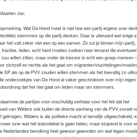
 Maarten Jan.
opmerking. Wat De Hond meet is niet hoe een partij ergens over den
tentiële) stemmers op die partij denken. Daar is uiteraard wel enig
ar het valt zeker niet een op een samen. Zo zul je binnen mijn partij,
, fracties, leden, echt hard moeten zoeken naar iemand die eventueel
 zou willen zitten, maar onder de kiezers is echt een groep mensen 
oor zichzelf en rechts als het gaat om migranten/vluchtelingen/moslim
e SP als op de PVV zouden willen stemmen als het toevallig zo uitk
 die onderzoekjes van De Hond al vaker geschrokken over mijn eigen pa
e doordrong dat het niet gaat om leden maar om stemmers.
k daarmee de partijen voor onschuldig verklaar voor het feit dat het
oed van Wilders ook buiten de directe aanhang van de PVV zoveel v
t gekregen. Wilders is als politieke macht al tamelijk uitgeschakeld, e
meer over wat het islamdebat is gaan heten, maar sluipend is voor e
de Nederlandse bevolking heel gewoon geworden om wat tegen mosli