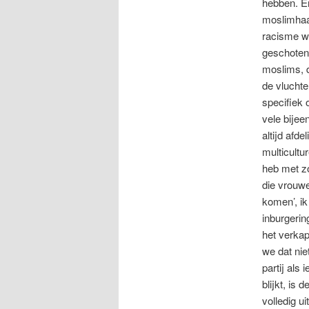
hebben. En
moslimha
racisme wo
geschoten
moslims, 
de vluchtel
specifiek 
vele bijee
altijd afd
multicultu
heb met z
die vrouwe
komen’, ik
inburgeri
het verkap
we dat nie
partij al
blijkt, is
volledig u