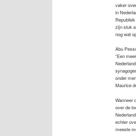
vaker over
in Nederla
Republiek 
zijn stuk 
nog wat o
Abu Pesso
“Een meerd
Nederland,
synagoges 
onder mens
Maurice d
Wanneer di
over de t
Nederland
echter ove
meeste me