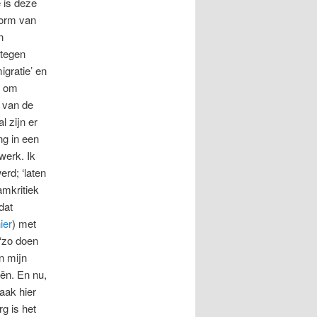
 is deze
vorm van
n
 tegen
gratie’ en
nd om
n van de
 zijn er
ng in een
werk. Ik
rd; ‘laten
amkritiek
dat
ier
) met
 ‘zo doen
n mijn
ën. En nu,
aak hier
rg is het