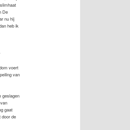
oslimhaat
in De
ar nu hij
 dan heb ik
r
ndom voert
peiling van
m geslagen
 van
ng gaat
t door de