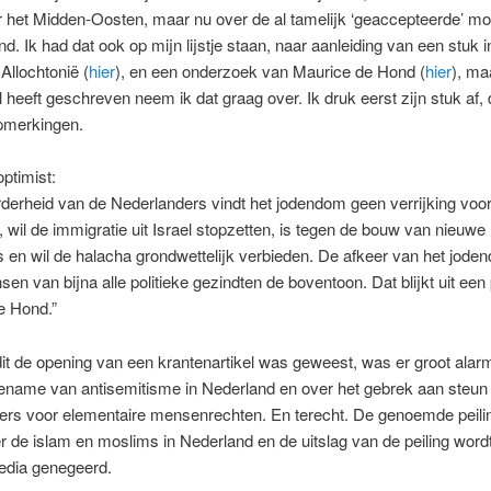
 het Midden-Oosten, maar nu over de al tamelijk ‘geaccepteerde’ m
nd. Ik had dat ook op mijn lijstje staan, naar aanleiding van een stuk 
Allochtonië (
hier
), en een onderzoek van Maurice de Hond (
hier
), ma
al heeft geschreven neem ik dat graag over. Ik druk eerst zijn stuk af,
pmerkingen.
ptimist:
erheid van de Nederlanders vindt het jodendom geen verrijking voo
 wil de immigratie uit Israel stopzetten, is tegen de bouw van nieuwe
en wil de halacha grondwettelijk verbieden. De afkeer van het jode
en van bijna alle politieke gezindten de boventoon. Dat blijkt uit een 
e Hond.”
t de opening van een krantenartikel was geweest, was er groot alar
oename van antisemitisme in Nederland en over het gebrek aan steun
ers voor elementaire mensenrechten. En terecht. De genoemde peili
r de islam en moslims in Nederland en de uitslag van de peiling word
dia genegeerd.