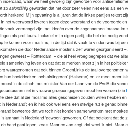
 inderdaad, waar we heel gevoelig zijn geworden voor antisemitisme
at zo
salonfähig
geworden dat het door zeer velen niet eens als een 
rdt herkend. Mijn opvatting is al jaren dat de linkse partijen tekort zij
 in het weerwoord leveren tegen deze weerstand en de vooroordelen
die vaak vermengd zijn met ideeën over de zogenaamde ‘massa-immi
ingen als profiteurs. Inclusief mijn eigen partij, die het niet nodig vo
op te komen voor moslims, in de tijd dat ik vaak te vinden was bij ee
nkomsten die door Nederlandse moslims zelf waren georganiseerd – al
elingen geweest – Rottterdam! – die al heel vroeg begrepen dat we alla
rele samenleving leven en dat dat te merken moet zijn in het politieke 
org waargenomen dat ook binnen GroenLinks de taal overgenomen we
n hun hoofddoeken toch afslingeren’ (Halsema) en ‘er moet meer isl
 moest in de clinch met minister Van der Laan van de PvdA die vond 
ngscursussen niet in vrouwengroepen gegeven mochten worden (zie
h
te idee dat al die moslims alles gescheiden zouden willen hebben en
t in Nederland’; en ik heb ook wel eens een stevige ruzie gehad binne
s iemand beweerde dat we toch niet konden samenwerken met moskee
 de islamhaat in Nederland ‘gewoon’ geworden. Of dat betekent dat de z
it de hand gaat lopen, zoals Maarten Jan zegt, dat weet ik niet. Maar e