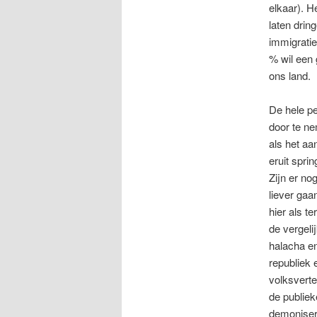
elkaar). H
laten drin
immigratie
% wil een 
ons land.
De hele pe
door te ne
als het aa
eruit spri
Zijn er n
liever gaa
hier als t
de vergeli
halacha en
republiek 
volksvert
de publiek
demoniseri