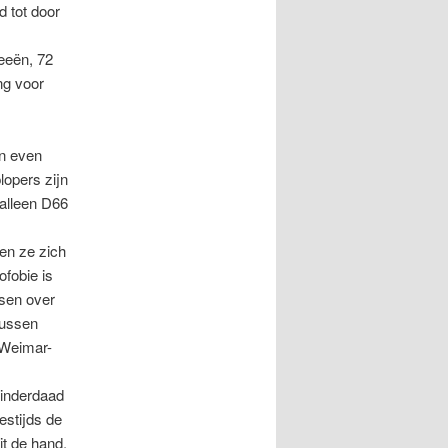
d tot door
eeën, 72
ng voor
an even
opers zijn
 alleen D66
en ze zich
fobie is
ssen over
tussen
e Weimar-
 inderdaad
estijds de
it de hand.