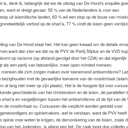
et is, denk ik, belangrijk dat we de uitslag van De Hond’s enquête goe
gen, want er dreigt gevaar: 55 % van de Nederlanders is voor een
stop uit islamitische landen, 63 % wil een stop op de bouw van mosk
grondwettelijk verbod op de shari’a, 77 % vindt de islam geen verrijki
iling van De Hond staat hier. Het kan geen kwaad om de details erv
men,want dan zien we dat na de PVV de Partij 50plus en de VVD kopl
nkomt op racisme (op afstand gevolgd door het CDA) en dat eigenlijk
ngt als een partij van fatsoenlijke, meer open-minded mensen.
og mensen die zich zorgen maken over toenemend antisemitisme? Lat
n bezighouden met de gevaarlijke toename van de moslimhaat (islamo
erm al lang niet meer op zijn plaats). Het is de hoogste tijd voor cursu
jkende geschiedenis van het christendom en de islam, de parallellen 
 shari’a en vergelijkingen tussen het antisemitisme uit de tijd van d
en de moslimhaat nu. Cursussen die verplicht worden gesteld voor
egenwoordigers en opiniemakers, wel te verstaan, want de PVV heeft
e opinie mee weten te krijgen, de demonisering van de Islam, zoals d
ng van het Jodendom, is allang een feit. De zaak loopt dus volledig u