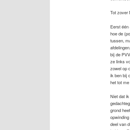
Tot zover
Eerst één 
hoe de (po
tussen, ma
afdelingen
bij de PVV
ze links v
zowel op d
ik ben bij
het tot m
Niet dat i
gedachteg
grond heef
opwinding 
deel van 