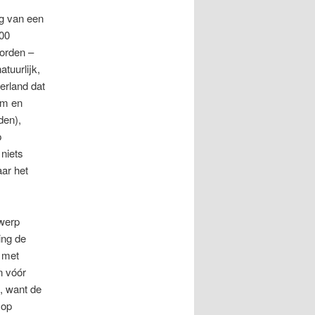
ng van een
900
worden –
tuurlijk,
erland dat
am en
den),
p
niets
aar het
rwerp
ing de
m met
n vóór
, want de
 op