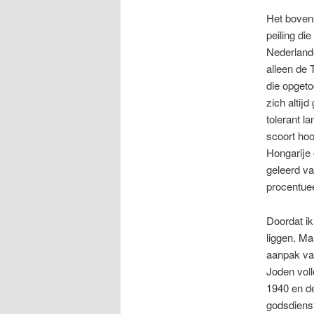
Het bovens
peiling di
Nederlande
alleen de 
die opgeto
zich altij
tolerant l
scoort hoo
Hongarije
geleerd va
procentuee
Doordat ik
liggen. Ma
aanpak van
Joden voll
1940 en de
godsdienst