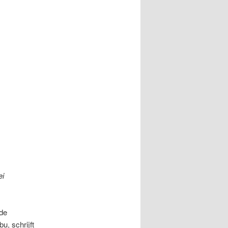
ei
 de
u, schrijft