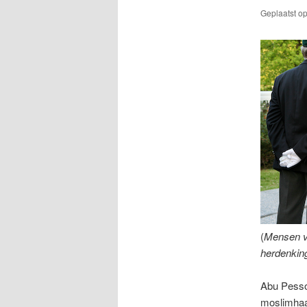
Geplaatst o
(
Mensen v
herdenkin
Abu Pessop
moslimhaat