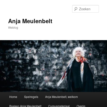
Spring
naar
Zoek
de
primaire
Anja Meulenbelt
inhoud
Weblog
Hoofdmenu
Home
Spelregels
Anja Meulenbelt, welkom
Boeken Anja Meulenbelt
Cursusmateriaal
Overig