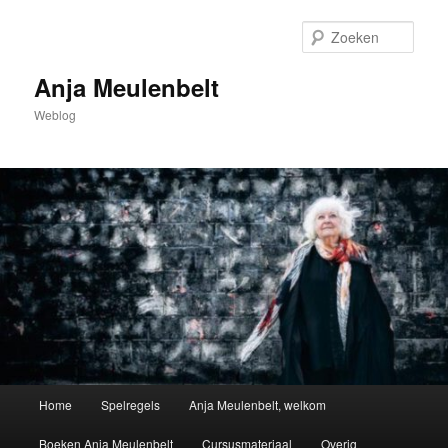
Spring
naar
Zoek
de
primaire
Anja Meulenbelt
inhoud
Weblog
Hoofdmenu
Home
Spelregels
Anja Meulenbelt, welkom
Boeken Anja Meulenbelt
Cursusmateriaal
Overig