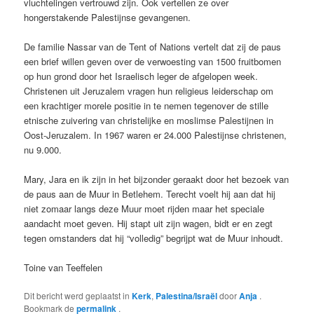
vluchtelingen vertrouwd zijn. Ook vertellen ze over
hongerstakende Palestijnse gevangenen.
De familie Nassar van de Tent of Nations vertelt dat zij de paus
een brief willen geven over de verwoesting van 1500 fruitbomen
op hun grond door het Israelisch leger de afgelopen week.
Christenen uit Jeruzalem vragen hun religieus leiderschap om
een krachtiger morele positie in te nemen tegenover de stille
etnische zuivering van christelijke en moslimse Palestijnen in
Oost-Jeruzalem. In 1967 waren er 24.000 Palestijnse christenen,
nu 9.000.
Mary, Jara en ik zijn in het bijzonder geraakt door het bezoek van
de paus aan de Muur in Betlehem. Terecht voelt hij aan dat hij
niet zomaar langs deze Muur moet rijden maar het speciale
aandacht moet geven. Hij stapt uit zijn wagen, bidt er en zegt
tegen omstanders dat hij “volledig” begrijpt wat de Muur inhoudt.
Toine van Teeffelen
Dit bericht werd geplaatst in
Kerk
,
Palestina/Israël
door
Anja
.
Bookmark de
permalink
.