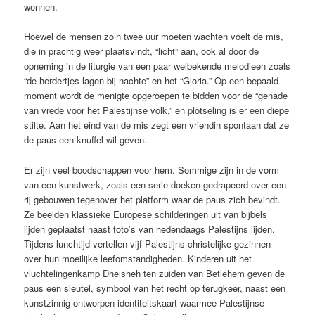
wonnen.
Hoewel de mensen zo’n twee uur moeten wachten voelt de mis,
die in prachtig weer plaatsvindt, “licht” aan, ook al door de
opneming in de liturgie van een paar welbekende melodieen zoals
“de herdertjes lagen bij nachte” en het “Gloria.” Op een bepaald
moment wordt de menigte opgeroepen te bidden voor de “genade
van vrede voor het Palestijnse volk,” en plotseling is er een diepe
stilte. Aan het eind van de mis zegt een vriendin spontaan dat ze
de paus een knuffel wil geven.
Er zijn veel boodschappen voor hem. Sommige zijn in de vorm
van een kunstwerk, zoals een serie doeken gedrapeerd over een
rij gebouwen tegenover het platform waar de paus zich bevindt.
Ze beelden klassieke Europese schilderingen uit van bijbels
lijden geplaatst naast foto’s van hedendaags Palestijns lijden.
Tijdens lunchtijd vertellen vijf Palestijns christelijke gezinnen
over hun moeilijke leefomstandigheden. Kinderen uit het
vluchtelingenkamp Dheisheh ten zuiden van Betlehem geven de
paus een sleutel, symbool van het recht op terugkeer, naast een
kunstzinnig ontworpen identiteitskaart waarmee Palestijnse