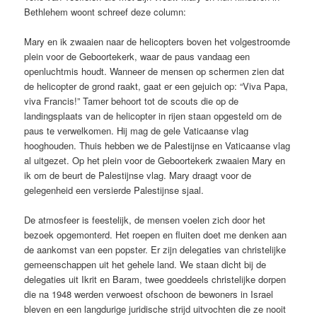
Bethlehem woont schreef deze column:
Mary en ik zwaaien naar de helicopters boven het volgestroomde
plein voor de Geboortekerk, waar de paus vandaag een
openluchtmis houdt. Wanneer de mensen op schermen zien dat
de helicopter de grond raakt, gaat er een gejuich op: “Viva Papa,
viva Francis!” Tamer behoort tot de scouts die op de
landingsplaats van de helicopter in rijen staan opgesteld om de
paus te verwelkomen. Hij mag de gele Vaticaanse vlag
hooghouden. Thuis hebben we de Palestijnse en Vaticaanse vlag
al uitgezet. Op het plein voor de Geboortekerk zwaaien Mary en
ik om de beurt de Palestijnse vlag. Mary draagt voor de
gelegenheid een versierde Palestijnse sjaal.
De atmosfeer is feestelijk, de mensen voelen zich door het
bezoek opgemonterd. Het roepen en fluiten doet me denken aan
de aankomst van een popster. Er zijn delegaties van christelijke
gemeenschappen uit het gehele land. We staan dicht bij de
delegaties uit Ikrit en Baram, twee goeddeels christelijke dorpen
die na 1948 werden verwoest ofschoon de bewoners in Israel
bleven en een langdurige juridische strijd uitvochten die ze nooit