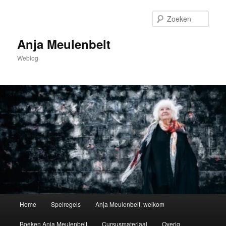
Spring
naar
Zoek
de
primaire
Anja Meulenbelt
inhoud
Weblog
Hoofdmenu
Home
Spelregels
Anja Meulenbelt, welkom
Boeken Anja Meulenbelt
Cursusmateriaal
Overig