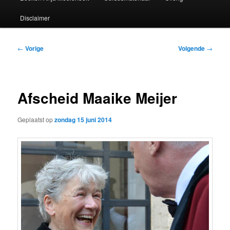
Disclaimer
Bericht
←
Vorige
Volgende
→
navigatie
Afscheid Maaike Meijer
Geplaatst op
zondag 15 juni 2014