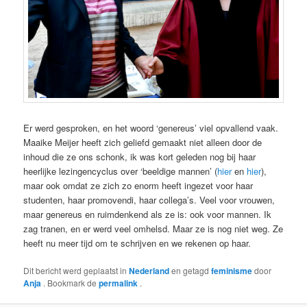
Er werd gesproken, en het woord ‘genereus’ viel opvallend vaak.
Maaike Meijer heeft zich geliefd gemaakt niet alleen door de
inhoud die ze ons schonk, ik was kort geleden nog bij haar
heerlijke lezingencyclus over ‘beeldige mannen’ (
hier
en
hier
),
maar ook omdat ze zich zo enorm heeft ingezet voor haar
studenten, haar promovendi, haar collega’s. Veel voor vrouwen,
maar genereus en ruimdenkend als ze is: ook voor mannen. Ik
zag tranen, en er werd veel omhelsd. Maar ze is nog niet weg. Ze
heeft nu meer tijd om te schrijven en we rekenen op haar.
Dit bericht werd geplaatst in
Nederland
en getagd
feminisme
door
Anja
. Bookmark de
permalink
.