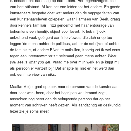
ik bedacht dat dat sloeg op hart-stocht. Het tegenovergestelde
van hart-stilstand. Al kan het ene leiden tot het andere. En goede
kunstenaars biografie doet wat anders dan de sappige feiten van
een kunstenaarsleven oplepelen, waar Harmsen van Beek, graag
door kenners familiair Fritzi genoemd met haar entourage van
bohémiens een heerlijk object voor levert. Ik heb mij ook
ontzettend vaak geërgerd aan interviewers die zich er op toe
leggen ‘de mens achter de politicus, achter de schrijver of achter
de feministe, of andere BNer’ te onthullen, knorrig zei ik wel eens
tegen een interviewer: ‘er zit helemaal geen mens achter.
What
you see is what you get
. Vraag me over mijn werk en je krijgt mij
als persoon er vanzelf bij.’ Dat snapte hij niet en het werd dan
ook een interview van niks.
Maaike Meijer gaat op zoek naar de persoon van de kunstenaar
door haar werk heen, door het begrijpen wat iemand zegt,
misschien nog beter dan de schrijvende persoon dat op het
moment van schrijven heeft gezien. Als aandachtig en deskundig
lezer zie je soms meer.