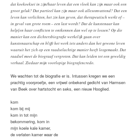
dat koekoeksei in zijn/haar leven dat een vloek kan zijn maar ook een
groot geluk? Dat partieel kan zijn maar ook allesomvattend? Dat een
leven kan verlichten, het zin kan geven, dat therapeutisch werkt of –
in geval van grote roem – een last wordt? Dat de kunstenaar kan
help[en haar conflicten te ontkennen dan wel op te lossen? Op die
manier kan een dichtersbiografie werkelijk gaan over
kunstenaarschap en blijft het werk iets anders dan het gewone leven
waaruit het zich op een raadselachtige manier heeft losgemaakt. Dat
raadsel moet de biograaf vergroten. Dat kan leiden tot een geweldig
verhaal. Ziedaar mijn voorlopige biografencredo.
We wachten tot de biografie er is. Intussen kregen we een
prachtig voorproefje, een vrijwel onbekend gedicht van Harmsen
van Beek over hartstocht en seks, een nieuw Hooglied.
kom
kom bij mij
kom in tot mijn
bekommering, kom in
mijn koele kale kamer,
de verlaten kamer waar de