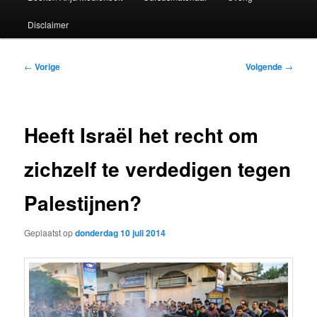
Disclaimer
Bericht
←
Vorige
Volgende
→
navigatie
Heeft Israël het recht om
zichzelf te verdedigen tegen
Palestijnen?
Geplaatst op
donderdag 10 juli 2014