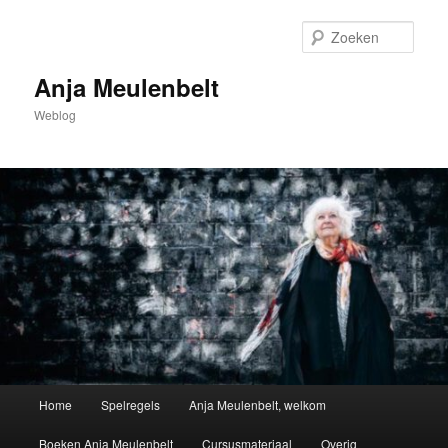
Spring
naar
Zoek
de
primaire
Anja Meulenbelt
inhoud
Weblog
Hoofdmenu
Home
Spelregels
Anja Meulenbelt, welkom
Boeken Anja Meulenbelt
Cursusmateriaal
Overig