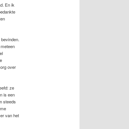
d. En ik
 bedankte
ten
s bevinden.
t meteen
el
le
zorg over
eefd: ze
n is een
en steeds
orme
er van het