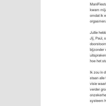
ManiFiesta
kwam mijze
omdat ik 
orgasmen. 
Jullie heb
Jij, Paul,
doorstoomd
bijzonder 
uitspraken
hoe het st
Ik zou in 
staan alle
visie waar
verder gro
onzekerhei
systeem he