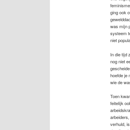
feminisme 
ging ook o
gewelddad
was mijn p
systeem te
niet popul
In die tij
nog niet e
gescheiden
hoefde je
wie de wa
Toen kwam
feitelijk 
arbeidskra
arbeiders,
verhuld, i