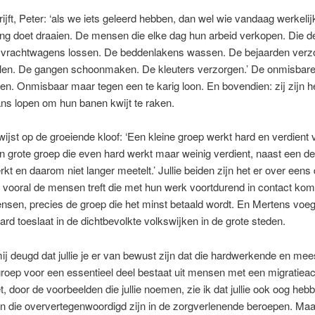
hrijft, Peter: ‘als we iets geleerd hebben, dan wel wie vandaag werkelij
ng doet draaien. De mensen die elke dag hun arbeid verkopen. Die d
e vrachtwagens lossen. De beddenlakens wassen. De bejaarden verz
alen. De gangen schoonmaken. De kleuters verzorgen.’ De onmisbar
en. Onmisbaar maar tegen een te karig loon. En bovendien: zij zijn he
ns lopen om hun banen kwijt te raken.
ijst op de groeiende kloof: ‘Een kleine groep werkt hard en verdient 
n grote groep die even hard werkt maar weinig verdient, naast een d
erkt en daarom niet langer meetelt.’ Jullie beiden zijn het er over eens 
vooral de mensen treft die met hun werk voortdurend in contact ko
sen, precies de groep die het minst betaald wordt. En Mertens voegt
hard toeslaat in de dichtbevolkte volkswijken in de grote steden.
ij deugd dat jullie je er van bewust zijn dat die hardwerkende en mee
groep voor een essentieel deel bestaat uit mensen met een migratiea
et, door de voorbeelden die jullie noemen, zie ik dat jullie ook oog heb
 die oververtegenwoordigd zijn in de zorgverlenende beroepen. Maar