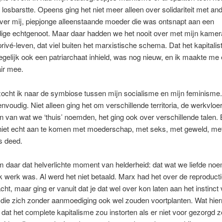
losbarstte. Opeens ging het niet meer alleen over solidariteit met and
ver mij, piepjonge alleenstaande moeder die was ontsnapt aan een
ige echtgenoot. Maar daar hadden we het nooit over met mijn kamer
rivé-leven, dat viel buiten het marxistische schema. Dat het kapitalis
gelijk ook een patriarchaat inhield, was nog nieuw, en ik maakte me er
air mee.
d zocht ik naar de symbiose tussen mijn socialisme en mijn feminisme
envoudig. Niet alleen ging het om verschillende territoria, de werkvloe
 van wat we ‘thuis’ noemden, het ging ook over verschillende talen. B
 niet echt aan te komen met moederschap, met seks, met geweld, me
s deed.
 daar dat helverlichte moment van helderheid: dat wat we liefde no
ook werk was. Al werd het niet betaald. Marx had het over de reproduct
cht, maar ging er vanuit dat je dat wel over kon laten aan het instinct
 die zich zonder aanmoediging ook wel zouden voortplanten. Wat hi
s dat het complete kapitalisme zou instorten als er niet voor gezorgd