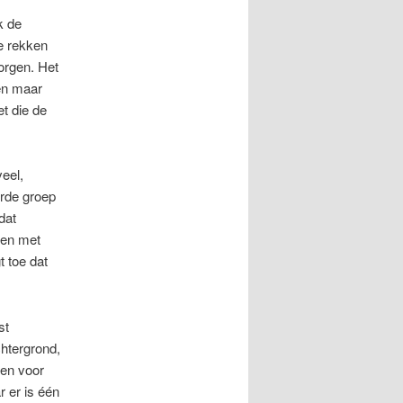
k de
e rekken
orgen. Het
en maar
t die de
veel,
erde groep
dat
men met
 toe dat
st
chtergrond,
ben voor
 er is één