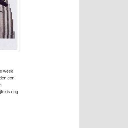
ze week
iden een
e
jke is nog