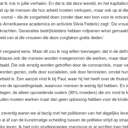
t ik mis in jullie verhalen. En dat is dat deze wereld, en het kapitalism
aait op de mensen die hun arbeid moeten verkopen, maar ook op al d
vooral – die de zorgarbeid doen zonder daar een loon voor te ontvan
ns-Amerikaanse academica en activiste Silvia Federici zegt: ‘De vrou
krachten. Generaties bedrijfsleiders hebben miljoenen winst gemaakt
eid van al die vrouwen die deze zorgtaken gratis deden.’
t vergaand eens. Maar dit zou ik nog willen toevoegen: dat in de defin
klasse ook die mensen worden meegenomen die werken, maar daar 
aald. Die ook ernstig worden getroffen door de coronacrisis, maar v
worden gezien, zelfs door socialisten, ook door feministen, omdat hu
rbeid is. Een aanzet vind ik bij Paul, waar hij het heeft over de thuiss
er de opvoedingstaak, waarvoor mensen te weinig tijd hebben. En i
 tegen: de alleen opvoedende ouders (90% moeders) die om rond te
zouden moeten werken maar dan geen oplossing hebben voor de kinde
n zeventig waren we al bezig met het politiseren van het dagelijks lev
 al af van de kunstmatige scheiding tussen de politieke strijd op straa
jks leven. Ik had mijn studiegroepjes marxisme er al opzitten toen he