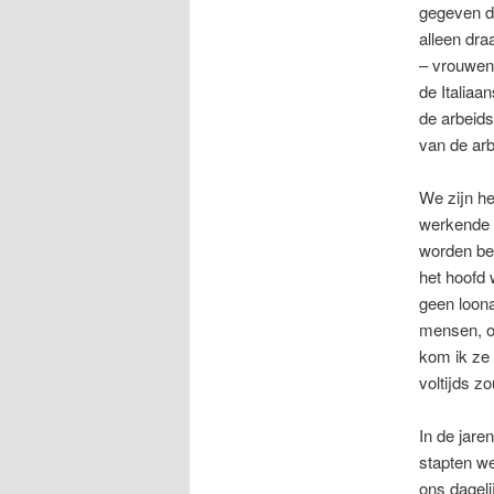
gegeven da
alleen dr
– vrouwen 
de Italiaa
de arbeids
van de arb
We zijn he
werkende 
worden bet
het hoofd 
geen loona
mensen, ov
kom ik ze
voltijds 
In de jare
stapten we
ons dageli