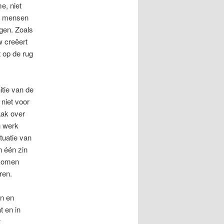
e, niet
ie mensen
gen. Zoals
w creëert
 op de rug
itie van de
niet voor
aak over
n werk
ituatie van
n één zin
 komen
ren.
en en
t en in
t