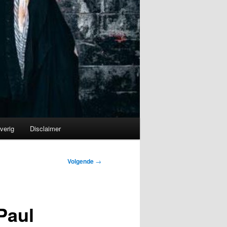
verig
Disclaimer
Volgende
→
Paul