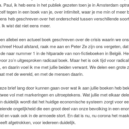
. Paul, ik heb eens in het publiek gezeten toen je in Amsterdam optra
lf tegen in een boek van je, over intimiteit, waar je me min of meer
eens heb geschreven over het onderscheid tussen verschillende soor
Ik wist dat niet eens meer.
ben allebei een actueel boek geschreven over de crisis waarin we on
 schreef Houd afstand, raak me aan en Peter Ze zijn ons vergeten, da
e naar nummer 1 in de hitparade van non-fictieboeken in België. He
voor zo’n uitgesproken radicaal boek. Maar het is ook tijd voor radica
, en daarin voel ik me met jullie beiden verwant. We delen een grote 
aat met de wereld, en met de mensen daarin.
deze brief lang door kunnen gaan over wat ik aan jullie boeken heb bel
 twee vol met markeringen en uitroeptekens. Wat jullie met elkaar dele
in duidelijk wordt dat het huidige economische systeem zorgt voor e
eiende ongelijkheid die een groot deel van onze bevolking in een en
d en vaak ook in de armoede stort. En dat is nu, nu corona het mask
eft afgetrokken, voor iedereen duidelijk.