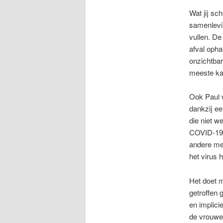
Wat jij sc
samenlevi
vullen. D
afval oph
onzichtbar
meeste ka
Ook Paul w
dankzij ee
die niet w
COVID-19 
andere men
het virus 
Het doet m
getroffen 
en implici
de vrouwen