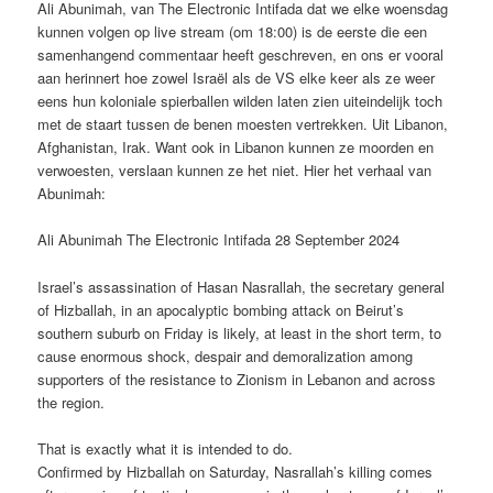
Ali Abunimah, van The Electronic Intifada dat we elke woensdag
kunnen volgen op live stream (om 18:00) is de eerste die een
samenhangend commentaar heeft geschreven, en ons er vooral
aan herinnert hoe zowel Israël als de VS elke keer als ze weer
eens hun koloniale spierballen wilden laten zien uiteindelijk toch
met de staart tussen de benen moesten vertrekken. Uit Libanon,
Afghanistan, Irak. Want ook in Libanon kunnen ze moorden en
verwoesten, verslaan kunnen ze het niet. Hier het verhaal van
Abunimah:
Ali Abunimah The Electronic Intifada 28 September 2024
Israel’s assassination of Hasan Nasrallah, the secretary general
of Hizballah, in an apocalyptic bombing attack on Beirut’s
southern suburb on Friday is likely, at least in the short term, to
cause enormous shock, despair and demoralization among
supporters of the resistance to Zionism in Lebanon and across
the region.
That is exactly what it is intended to do.
Confirmed by Hizballah on Saturday, Nasrallah’s killing comes