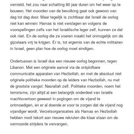
vernield, het zou naar schatting 80 jaar duren om het weer op te
bouwen. Het moorden van de bevolking gaat ook gewoon van
dag tot dag door. Maar tegelijk is zichtbaar dat Israël de oorlog
niet kan winnen: Hamas is niet verslagen en volgens de
voorspellingen zelfs van het Israëlische leger zelf, kunnen ze dat
ook niet. En de oorlog die ze voeren maakt het onmogelijk om de
gijzelaars vrij te krijgen. Er is, tot ergernis van de echte militairen
in Israel, geen plan hoe de oorlog moet eindigen.
Ondertussen is Israël dus een nieuwe oorlog begonnen, tegen
Libanon. Met een originele aanval via de ontplofbare
communicatie apparaten van Hezbollah, en met de absoluut niet
originele politieke moorden op de leiders van Hezbollah, nu met
de grootste vangst: Nasrallah zelf. Politieke moorden, noem het
terrorisme, zijn altijd al een belangrijk onderdeel van Israëls
machtsvertoon geweest in pogingen om de vijand te
ontmoedigen, en er al doende er voor te zorgen dat de vijand nog
vijandiger wordt. Verzetsorganisaties als Hamas en Hezbollah
hebben nooit tekort aan nieuwe rekruten die klaar staan om de
vermoorde strijders te vervangen.