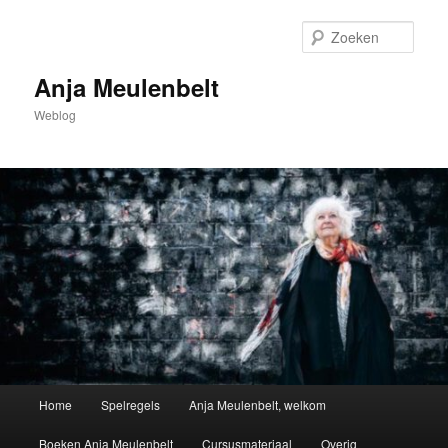
Spring
naar
Zoek
de
primaire
Anja Meulenbelt
inhoud
Weblog
Hoofdmenu
Home
Spelregels
Anja Meulenbelt, welkom
Boeken Anja Meulenbelt
Cursusmateriaal
Overig