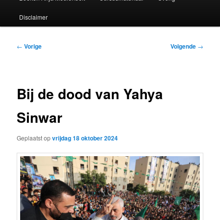
Disclaimer
Bericht
←
Vorige
Volgende
→
navigatie
Bij de dood van Yahya
Sinwar
Geplaatst op
vrijdag 18 oktober 2024