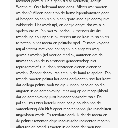
massaal geweld. Er is geen tijd te verliezen, schrijft
Wertheim. Ook helemaal mee eens. Alleen wat moeten
we doen? Alleen naar stop de hetze bijeenkomsten gaan
of betogen op een plein in een grote stad zijn daarbij niet
voldoende. Het wordt tijd, en de tijd dringt, dat we alle
spelers die wij (en met wij bedoel ik mensen die die
tweedeling spuugzat zijn) kennen uit de kast te halen en
te zetten in het media en politieke spel. Er moet volgens
mij allereerst met voorlichting enkele angsten weg
gewerkt worden (rol voor de media), aantonen dat de
uitwassen van de islamtische gemeenschap niet
representatief zijn, doch bestreden dienen dienen te
worden. Zonder daarbij racisme in de hand te spelen. Ten
tweede moeten politici het eens aankaarten hoe het komt
dat collega politici toch zo erg kunnen inspelen op die
angsten in de samenleving, met oog op de mogelijkheid
dat de samenleving juist hierdoor ontwricht raak. De
politiek zou zich beter kunnen bezig houden hoe de
samenleving één blijft opdat maatschappelijke instabiliteit
uitgesloten wordt. En tenslotte denk ik dat de media en
de politiek tezamen altijd rascistische incidenten moeten
afkeuren en breed uitmeten in de hoop dat men nog