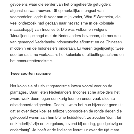
gevoelens waar die eerder van het omgekeerde getuigden:
afgunst en wantrouwen. Dit opmerkelijke mengsel van
vooroordelen legde ik voor aan mijn vader, Wim F.Wertheim, die
veel onderzoek had gedaan naar het racisme in de koloniale
maatschappij van Indonesië. Die was volkomen volgens
‘kleurlijnen’ gelaagd met de Nederlanders bovenaan, de mensen
van gemengd Nederlands/Indonesische afkomst en de Chinezen
middenin en de Indonesiërs onderaan. Er waren tegelijkertijd twee
soorten racisme werkzaam: het koloniale of uitbuitingsracisme en
het concurrentieracisme.
Twee soorten racisme
Het koloniale of uitbuitingsracisme kwam vooral voor op de
plantages. Daar lieten Nederlanders Indonesische arbeiders het
zware werk doen tegen een karig loon en onder vaak slechte
arbeidsomstandigheden. Daarbij kwam het hun bijzonder goed uit
dat er over deze koelies talloze vooroordelen de ronde deden die
gekoppeld waren aan hun bruine huidskleur: ze zouden ‘dom, lui
en kinderlijk’ zijn en ‘zorgeloos, levend bij de dag, goedgelovig en
onderdanig’. Je hoeft er de Indische literatuur over die tijd maar