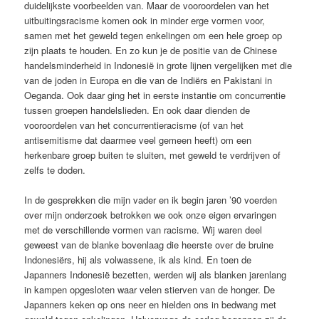
duidelijkste voorbeelden van. Maar de vooroordelen van het
uitbuitingsracisme komen ook in minder erge vormen voor,
samen met het geweld tegen enkelingen om een hele groep op
zijn plaats te houden. En zo kun je de positie van de Chinese
handelsminderheid in Indonesië in grote lijnen vergelijken met die
van de joden in Europa en die van de Indiërs en Pakistani in
Oeganda. Ook daar ging het in eerste instantie om concurrentie
tussen groepen handelslieden. En ook daar dienden de
vooroordelen van het concurrentieracisme (of van het
antisemitisme dat daarmee veel gemeen heeft) om een
herkenbare groep buiten te sluiten, met geweld te verdrijven of
zelfs te doden.
In de gesprekken die mijn vader en ik begin jaren ’90 voerden
over mijn onderzoek betrokken we ook onze eigen ervaringen
met de verschillende vormen van racisme. Wij waren deel
geweest van de blanke bovenlaag die heerste over de bruine
Indonesiërs, hij als volwassene, ik als kind. En toen de
Japanners Indonesië bezetten, werden wij als blanken jarenlang
in kampen opgesloten waar velen stierven van de honger. De
Japanners keken op ons neer en hielden ons in bedwang met