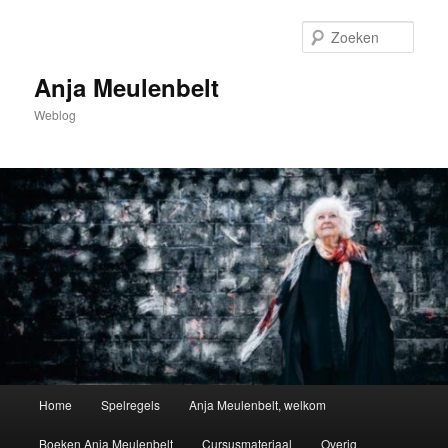
Spring
naar
Zoek
de
primaire
Anja Meulenbelt
inhoud
Weblog
Hoofdmenu
Home
Spelregels
Anja Meulenbelt, welkom
Boeken Anja Meulenbelt
Cursusmateriaal
Overig