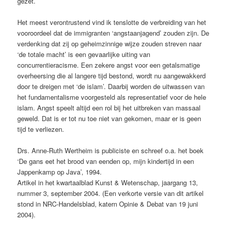
gezet.
Het meest verontrustend vind ik tenslotte de verbreiding van het
vooroordeel dat de immigranten ‘angstaanjagend’ zouden zijn. De
verdenking dat zij op geheimzinnige wijze zouden streven naar
‘de totale macht’ is een gevaarlijke uiting van
concurrentieracisme. Een zekere angst voor een getalsmatige
overheersing die al langere tijd bestond, wordt nu aangewakkerd
door te dreigen met ‘de islam’. Daarbij worden de uitwassen van
het fundamentalisme voorgesteld als representatief voor de hele
islam. Angst speelt altijd een rol bij het uitbreken van massaal
geweld. Dat is er tot nu toe niet van gekomen, maar er is geen
tijd te verliezen.
Drs. Anne-Ruth Wertheim is publiciste en schreef o.a. het boek
‘De gans eet het brood van eenden op, mijn kindertijd in een
Jappenkamp op Java’, 1994.
Artikel in het kwartaalblad Kunst & Wetenschap, jaargang 13,
nummer 3, september 2004. (Een verkorte versie van dit artikel
stond in NRC-Handelsblad, katern Opinie & Debat van 19 juni
2004).