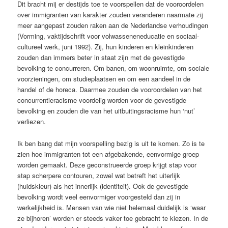
Dit bracht mij er destijds toe te voorspellen dat de vooroordelen
over immigranten van karakter zouden veranderen naarmate zij
meer aangepast zouden raken aan de Nederlandse verhoudingen
(Vorming, vaktijdschrift voor volwasseneneducatie en sociaal-
cultureel werk, juni 1992). Zij, hun kinderen en kleinkinderen
zouden dan immers beter in staat zijn met de gevestigde
bevolking te concurreren. Om banen, om woonruimte, om sociale
voorzieningen, om studieplaatsen en om een aandeel in de
handel of de horeca. Daarmee zouden de vooroordelen van het
concurrentieracisme voordelig worden voor de gevestigde
bevolking en zouden die van het uitbuitingsracisme hun ‘nut’
verliezen.
Ik ben bang dat mijn voorspelling bezig is uit te komen. Zo is te
zien hoe immigranten tot een afgebakende, eenvormige groep
worden gemaakt. Deze geconstrueerde groep krijgt stap voor
stap scherpere contouren, zowel wat betreft het uiterlijk
(huidskleur) als het innerlijk (identiteit). Ook de gevestigde
bevolking wordt veel eenvormiger voorgesteld dan zij in
werkelijkheid is. Mensen van wie niet helemaal duidelijk is ‘waar
ze bijhoren’ worden er steeds vaker toe gebracht te kiezen. In de