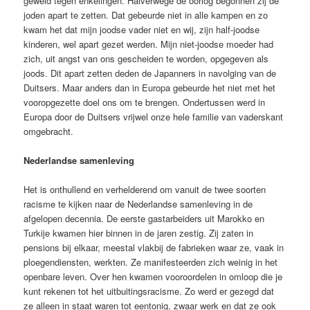
geweld tegen enkelingen. Halverwege de oorlog begonnen zij de
joden apart te zetten. Dat gebeurde niet in alle kampen en zo
kwam het dat mijn joodse vader niet en wij, zijn half-joodse
kinderen, wel apart gezet werden. Mijn niet-joodse moeder had
zich, uit angst van ons gescheiden te worden, opgegeven als
joods. Dit apart zetten deden de Japanners in navolging van de
Duitsers. Maar anders dan in Europa gebeurde het niet met het
vooropgezette doel ons om te brengen. Ondertussen werd in
Europa door de Duitsers vrijwel onze hele familie van vaderskant
omgebracht.
Nederlandse samenleving
Het is onthullend en verhelderend om vanuit de twee soorten
racisme te kijken naar de Nederlandse samenleving in de
afgelopen decennia. De eerste gastarbeiders uit Marokko en
Turkije kwamen hier binnen in de jaren zestig. Zij zaten in
pensions bij elkaar, meestal vlakbij de fabrieken waar ze, vaak in
ploegendiensten, werkten. Ze manifesteerden zich weinig in het
openbare leven. Over hen kwamen vooroordelen in omloop die je
kunt rekenen tot het uitbuitingsracisme. Zo werd er gezegd dat
ze alleen in staat waren tot eentonig, zwaar werk en dat ze ook