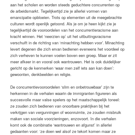
aan het scholen en worden steeds geduchtere concurrenten op
de arbeidsmarkt. Tegelijkertijd zie je allerlei vormen van
emancipatie opbloeien. Trots op elementen uit de meegebrachte
culturen wordt openlijk getoond. Als je om je heen kijkt zie je
tegelijkertijd de vooroordelen van het concurrentieracisme aan
kracht winnen. Het ‘neerzien op’ uit het uitbuitingsracisme
verschuift in de richting van ‘minachting hebben voor’. Minachting
levert degenen die zich ervan bedienen eveneens het voordeel op
zich verheven te kunnen voelen boven een groep. Maar er zit
meer afkeer in en vooral ook wantrouwen. Het is ook duidelijker
gericht op de kenmerken ‘waar men zelf iets aan kan doen’:
gewoonten, denkbeelden en religie.
De concurrentievooroordelen ‘slim en onbetrouwbaar’ zijn te
herkennen in de verhalen waarin de immigranten figureren als
succesvolle maar valse spelers op het maatschappelijk toneel:
ze zouden zich bedienen van onoorbare praktijken bij het
verkrijgen van vergunningen of woonruimte, ze zouden misbruik
maken van sociale voorzieningen, enzovoort. In die verhalen
komt ook de combinatie ‘wantrouwen en afgunst’ in allerlei
gedaanten voor: ‘ze doen wel alsof ze tekort komen maar ze