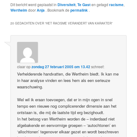
Dit bericht werd geplaatst in
Diversiteit
,
Te Gast
en getagd
racisme
,
Wertheim
door
Anja
. Bookmark de
permalink
.
20 GEDACHTEN OVER “
HET RACISME VERANDERT VAN KARAKTER
”
claar
op
zondag 27 februari 2005 om 13.42
schreef:
Verhelderende handvatten, die Wertheim biedt. Ik kan me
in haar analyse vinden en lees hem als een serieuze
waarschuwing.
Wel wil ik eraan toevoegen, dat er in mijn ogen in snel
tempo een nieuwe nog complicerender dimensie aan het
ontstaan is, die mij de laatste tijd erg bezighoudt.
In het betoog van Wertheim worden de – inderdaad niet
afgebakende en eenvormige groepen – ‘autochtonen’ en
‘allochtonen’ tegenover elkaar gezet en wordt beschreven