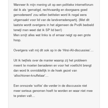
Wanneer ik mijn mening uit op een politieke internetforum
dat ik als ‘gematigd, rechtvaardig en doorgaans goed
gemodereerd’ zou willen betitelen word ik nogal eens
uitgemaakt voor lid van de landverraderspartij. (Met dit
laatste wordt overigens in het algemeen de PvdA bedoeld
terwijl men weet dat ik SP lid ben!)
Men smijt alles wat links is of ernaar neigt op een grote
hoop.
Overigens valt mij dit ook op in de ‘Hirsi-Ali-discussies’…
Uit ik twijfels over de manier waarop zij het probleem
meent te moeten benaderen en voor het voetlicht brengt
dan word ik onmiddellijk in de hoek gezet van
‘allochtonen-knuffelaar’…
Een onnozele ‘softie’ die verder in de disccussie niet
meer serieus genomen hoeft te worden en waar niet mee
te praten valt…