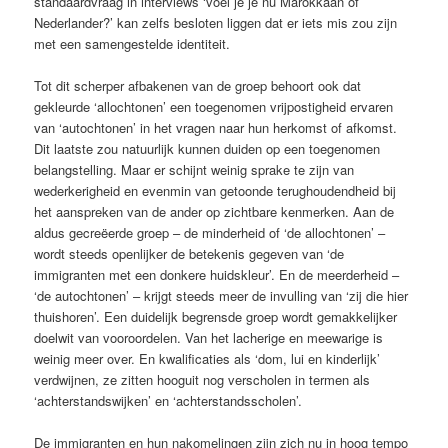
standaardvraag in interviews ‘voel je je nu Marokkaan of
Nederlander?’ kan zelfs besloten liggen dat er iets mis zou zijn
met een samengestelde identiteit.
Tot dit scherper afbakenen van de groep behoort ook dat
gekleurde ‘allochtonen’ een toegenomen vrijpostigheid ervaren
van ‘autochtonen’ in het vragen naar hun herkomst of afkomst.
Dit laatste zou natuurlijk kunnen duiden op een toegenomen
belangstelling. Maar er schijnt weinig sprake te zijn van
wederkerigheid en evenmin van getoonde terughoudendheid bij
het aanspreken van de ander op zichtbare kenmerken. Aan de
aldus gecreëerde groep – de minderheid of ‘de allochtonen’ –
wordt steeds openlijker de betekenis gegeven van ‘de
immigranten met een donkere huidskleur’. En de meerderheid –
‘de autochtonen’ – krijgt steeds meer de invulling van ‘zij die hier
thuishoren’. Een duidelijk begrensde groep wordt gemakkelijker
doelwit van vooroordelen. Van het lacherige en meewarige is
weinig meer over. En kwalificaties als ‘dom, lui en kinderlijk’
verdwijnen, ze zitten hooguit nog verscholen in termen als
‘achterstandswijken’ en ‘achterstandsscholen’.
De immigranten en hun nakomelingen zijn zich nu in hoog tempo