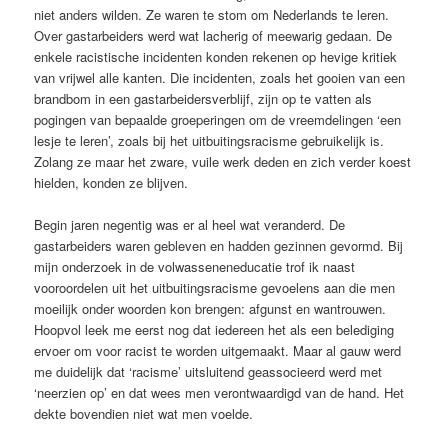
niet anders wilden. Ze waren te stom om Nederlands te leren.
Over gastarbeiders werd wat lacherig of meewarig gedaan. De
enkele racistische incidenten konden rekenen op hevige kritiek
van vrijwel alle kanten. Die incidenten, zoals het gooien van een
brandbom in een gastarbeidersverblijf, zijn op te vatten als
pogingen van bepaalde groeperingen om de vreemdelingen ‘een
lesje te leren’, zoals bij het uitbuitingsracisme gebruikelijk is.
Zolang ze maar het zware, vuile werk deden en zich verder koest
hielden, konden ze blijven.
Begin jaren negentig was er al heel wat veranderd. De
gastarbeiders waren gebleven en hadden gezinnen gevormd. Bij
mijn onderzoek in de volwasseneneducatie trof ik naast
vooroordelen uit het uitbuitingsracisme gevoelens aan die men
moeilijk onder woorden kon brengen: afgunst en wantrouwen.
Hoopvol leek me eerst nog dat iedereen het als een belediging
ervoer om voor racist te worden uitgemaakt. Maar al gauw werd
me duidelijk dat ‘racisme’ uitsluitend geassocieerd werd met
‘neerzien op’ en dat wees men verontwaardigd van de hand. Het
dekte bovendien niet wat men voelde.