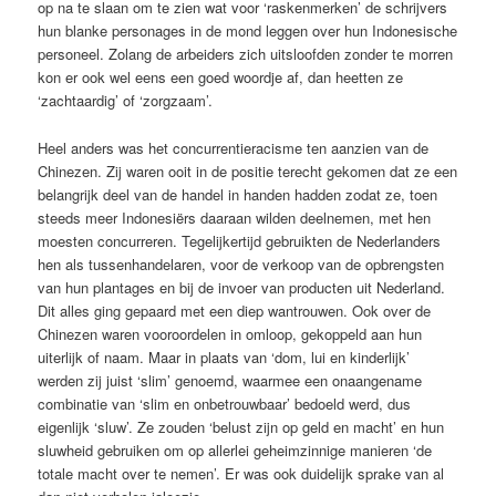
op na te slaan om te zien wat voor ‘raskenmerken’ de schrijvers
hun blanke personages in de mond leggen over hun Indonesische
personeel. Zolang de arbeiders zich uitsloofden zonder te morren
kon er ook wel eens een goed woordje af, dan heetten ze
‘zachtaardig’ of ‘zorgzaam’.
Heel anders was het concurrentieracisme ten aanzien van de
Chinezen. Zij waren ooit in de positie terecht gekomen dat ze een
belangrijk deel van de handel in handen hadden zodat ze, toen
steeds meer Indonesiërs daaraan wilden deelnemen, met hen
moesten concurreren. Tegelijkertijd gebruikten de Nederlanders
hen als tussenhandelaren, voor de verkoop van de opbrengsten
van hun plantages en bij de invoer van producten uit Nederland.
Dit alles ging gepaard met een diep wantrouwen. Ook over de
Chinezen waren vooroordelen in omloop, gekoppeld aan hun
uiterlijk of naam. Maar in plaats van ‘dom, lui en kinderlijk’
werden zij juist ‘slim’ genoemd, waarmee een onaangename
combinatie van ‘slim en onbetrouwbaar’ bedoeld werd, dus
eigenlijk ‘sluw’. Ze zouden ‘belust zijn op geld en macht’ en hun
sluwheid gebruiken om op allerlei geheimzinnige manieren ‘de
totale macht over te nemen’. Er was ook duidelijk sprake van al