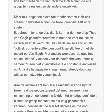
hoe het mechanisme van racisme zich binnen de ene
groep ten aanzien van de andere ontwikkelt.
Maar m.i. beginnen diezelfde mechanismen zich ook
steeds manifester binnen de twee ‘groepen’ zelf af te
spelen.
Ik schreef hier al eerder, dat ik kort na de moord op Theo
van Gogh geconfronteerd werd met een voor mij nieuw
verschijnsel: ik werd, als ‘lid van de linkse kerk’ en als
‘politiek correcte softie’ persoonlijk gefeliciteerd met de
moord op Van Gogh. Met andere woorden: ‘de moslims’
en ‘de linksen’ vloeiden voor de briefschrijvers kennelijk
samen tot één plat vijandsbeeld. De constante aanvallen
op Anja die in bepaalde kringen maar steeds doorgaan,
wijzen op hetzelfde verschijnsel.
Aan de andere kant heb ik als raadslid in korte tijd tot
tweemaal toe geconstateerd dat mechanismen van
minachting en concurrentie leidden tot ernstige conflicten
binnen de groep mensen die als enig gezamenlijk
kenmerk hebben dat ze hier tot depressies toe nog
steeds zitten te wachten op een uitspraak inzake hun