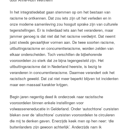
In het integratiedebat gaan stemmen op om het bestaan van
racisme te ontkennen. Dat zou iets zijn uit het verleden en in
onze moderne samenleving zou hooguit sprake zijn van culturele
tegenstellingen. Er is inderdaad iets aan het veranderen, maar
jammer genoeg is dat niet dat het racisme verdwijnt. Dat neemt
juist steeds gevaarlijker vormen aan.
De twee soorten racisme,
uitbuitingsracisme en concurrentieracisme, worden zelden van
elkaar onderscheiden. Toch verschillen de bijbehorende
vooroordelen zo sterk dat ze bijna tegengesteld zijn. Het
uitbuitingsracisme dat in Nederland heerste, is bezig te
veranderen in concurrentieracisme. Daarmee verandert ook het
racistisch geweld. Dat zal niet meer beperkt blijven tot incidenten
maar een massaal karakter krijgen.
Begin jaren negentig deed ik onderzoek naar racistische
vooroordelen binnen enkele instellingen voor
volwasseneneducatie in Gelderland. Onder ‘autochtone’ cursisten
bleken over de ‘allochtone’ cursisten vooroordelen te circuleren
die mij te denken gaven. Enerzijds keek men op hen neer: ‘die
buitenlanders zijn gewoon achterlijk’. Anderzijds nam ik