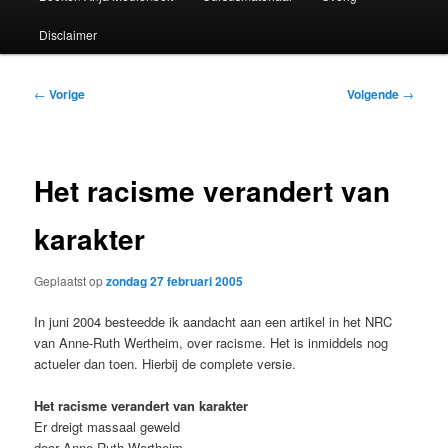
Disclaimer
Bericht
←
Vorige
Volgende
→
navigatie
Het racisme verandert van
karakter
Geplaatst op
zondag 27 februari 2005
In juni 2004 besteedde ik aandacht aan een artikel in het NRC
van Anne-Ruth Wertheim, over racisme. Het is inmiddels nog
actueler dan toen. Hierbij de complete versie.
Het racisme verandert van karakter
Er dreigt massaal geweld
door Anne-Ruth Wertheim