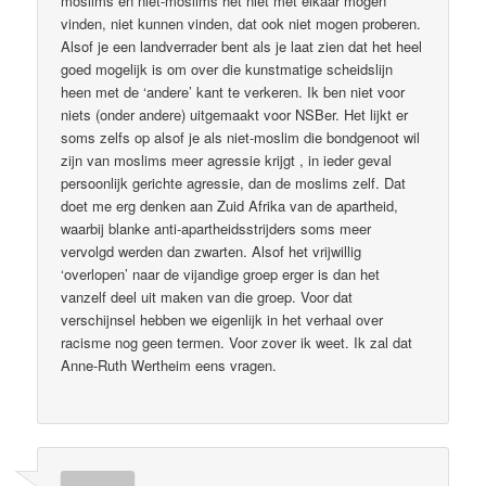
moslims en niet-moslims het niet met elkaar mogen
vinden, niet kunnen vinden, dat ook niet mogen proberen.
Alsof je een landverrader bent als je laat zien dat het heel
goed mogelijk is om over die kunstmatige scheidslijn
heen met de ‘andere’ kant te verkeren. Ik ben niet voor
niets (onder andere) uitgemaakt voor NSBer. Het lijkt er
soms zelfs op alsof je als niet-moslim die bondgenoot wil
zijn van moslims meer agressie krijgt , in ieder geval
persoonlijk gerichte agressie, dan de moslims zelf. Dat
doet me erg denken aan Zuid Afrika van de apartheid,
waarbij blanke anti-apartheidsstrijders soms meer
vervolgd werden dan zwarten. Alsof het vrijwillig
‘overlopen’ naar de vijandige groep erger is dan het
vanzelf deel uit maken van die groep. Voor dat
verschijnsel hebben we eigenlijk in het verhaal over
racisme nog geen termen. Voor zover ik weet. Ik zal dat
Anne-Ruth Wertheim eens vragen.