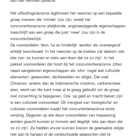
dan niet verholen jaloezie.
Het uitbuitingsracisme legitimeert het neerzien op een bepaalde
groep mensen die ‘minder’ zou zijn, terwijl het
concurrentieracisme afwijkende, angstaanjagende eigenschappen
toeschrijft aan een groep die juist ‘meer’ zou zijn in de
concurrentiestrijd.
De vooroordelen ‘dom, lui en kinderlijk’ worden als overwegend
erfelijk beschouwd. In het neerzien op de koelies zat daarom ook
iets van ‘ze kunnen er niets aan doen dat ze zo zijn’. In het
pakket vooroordelen dat hoort bij het concurrentieracisme zitten
naast aangeboren eigenschappen als ‘slim’ nogal wat culturele
elementen: gewoonten, denkbeelden en religie. Dat veel
Chinezen, anders dan de Indonesische moslims, varkensvlees
aten, werd van die kant maar al te graag gebruikt om de groep
met minachting te bejegenen. Ook ‘op geld en macht belust zijn’
is een cultureel vooroordeel. Dit mengsel van ‘biologische’ en
culturele vooroordelen maakt het concurrentieracisme extra
venijnig. Degenen op wie deze vooroordelen van toepassing
worden geacht kunnen er immers wel degelijk ‘iets aan doen dat
ze zo zijn’. Ze hadden ervoor kunnen kiezen de gewraakte religie
niet aan te hangen of de verafschuwde gewoonten niet te