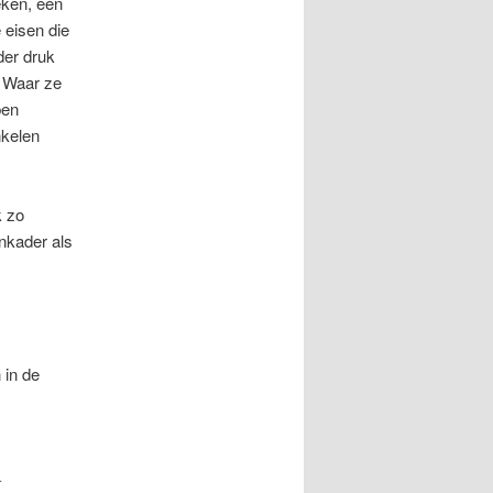
eken, een
 eisen die
der druk
. Waar ze
ben
nkelen
k zo
nkader als
 in de
.