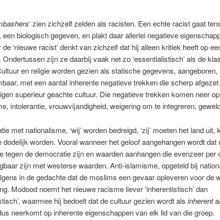
mbashers
‘ zien zichzelf zelden als racisten. Een echte racist gaat tens
, een biologisch gegeven, en plakt daar allerlei negatieve eigenscha
de ‘nieuwe racist’ denkt van zichzelf dat hij alleen kritiek heeft op ee
e. Ondertussen zijn ze daarbij vaak net zo ‘essentialistisch’ als de kla
Cultuur en religie worden gezien als statische gegevens, aangeboren,
aar, met een aantal inherente negatieve trekken die scherp afgeze
igen superieur geachte cultuur. Die negatieve trekken komen neer op
, intolerantie, vrouwvijandigheid, weigering om te integreren, gewel
tie met nationalisme, ‘wij’ worden bedreigd, ‘zij’ moeten het land uit,
e dodelijk worden. Vooral wanneer het geloof aangehangen wordt dat
tie tegen de democratie zijn en waarden aanhangen die evenzeer per d
igbaar zijn met westerse waarden. Anti-islamisme, opgeteld bij nation
olgens in de gedachte dat de moslims een gevaar opleveren voor de 
g. Modood noemt het nieuwe racisme liever ‘inherentistisch’ dan
istisch’, waarmee hij bedoelt dat de cultuur gezien wordt als
inherent
a
dus neerkomt op inherente eigenschappen van elk lid van die groep.