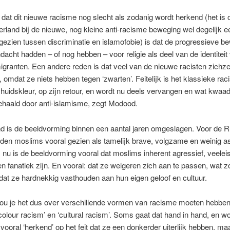
dat dit nieuwe racisme nog slecht als zodanig wordt herkend (het is 
erland bij de nieuwe, nog kleine anti-racisme beweging wel degelijk e
 gezien tussen discriminatie en islamofobie) is dat de progressieve 
dacht hadden – of nog hebben – voor religie als deel van de identiteit
granten. Een andere reden is dat veel van de nieuwe racisten zichzelf
n, omdat ze niets hebben tegen ‘zwarten’. Feitelijk is het klassieke ra
huidskleur, op zijn retour, en wordt nu deels vervangen en wat kwaa
gehaald door anti-islamisme, zegt Modood.
d is de beeldvorming binnen een aantal jaren omgeslagen. Voor de 
rden moslims vooral gezien als tamelijk brave, volgzame en weinig a
 nu is de beeldvorming vooral dat moslims inherent agressief, veelei
 en fanatiek zijn. En vooral: dat ze weigeren zich aan te passen, wat z
it dat ze hardnekkig vasthouden aan hun eigen geloof en cultuur.
zou je het dus over verschillende vormen van racisme moeten hebben,
olour racism’ en ‘cultural racism’. Soms gaat dat hand in hand, en w
vooral ‘herkend’ op het feit dat ze een donkerder uiterlijk hebben, ma