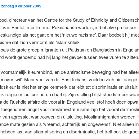
p
zondag 9 oktober 2005
od, directeur van het Centre for the Study of Ethnicity and Citizensc
it van Bristol, moslim met Pakistaanse wortels, is behalve professor 
eskundige als het gaat om het ‘nieuwe racisme’. Daar bedoelt hij me
cisme dat zich vermomt als ‘islamkritiek’.
 zoals de grote groep migranten uit Pakistan en Bangladesh in Engela
d wordt genoemd had hij lang het gevoel tussen twee vuren te zitten
voornamelijk kleurenblind, en de antiracisme beweging had het allee
genover ‘wit’. Maar veel van de ‘East Indians’ voelden zich niet aange
idskleur is niet het enige kenmerk dat leidt tot discriminatie en uitsluiti
ok religie en cultuur horen daarbij. Zijn stelling blijkt steeds meer waar
 de Rushdie affaire die vooral in Engeland veel stof heeft doen opwa
 toegenomen angst voor moslimextremisme zijn het vooral de ‘moslim
jn van agressie, wantrouwen en uitsluiting. Moslimmigranten worden 
nde mate gezien als ‘vreemd, achterlijk en ongewenst’. Niet alleen in
hebben last van stigmatisering en discriminatie, het treft ook de groe