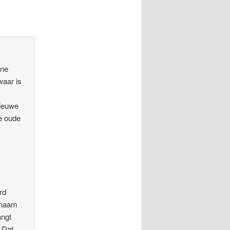
ene
waar is
nieuwe
e oude
rd
e naam
angt
. Dat