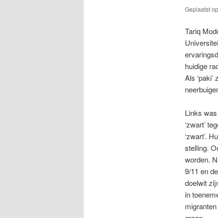
Geplaatst o
Tariq Modo
Universite
ervaringsd
huidige ra
Als ‘paki’
neerbuigen
Links was 
‘zwart’ te
‘zwart’. Hu
stelling. O
worden. Na
9/11 en de
doelwit zi
in toeneme
migranten 
groep.