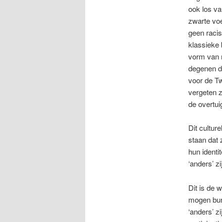
ook los v
zwarte voe
geen racis
klassieke 
vorm van r
degenen d
voor de T
vergeten z
de overtui
Dit cultur
staan dat 
hun identi
‘anders’ zi
Dit is de 
mogen bur
‘anders’ z