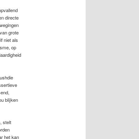
opvallend
en directe
bewegingen
 van grote
 niet als
cisme, op
daardigheid
Rushdie
ssertieve
send,
ou blijken
 stelt
orden
ar het kan