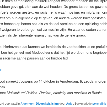
ie in deze samenleving makkelijker gaat wanneer mensen de taal spr
hebben gevolgd, zich aan de wet houden. De grens tussen de gewone
urgers worden gesteld, en racisme, is waar moslims en migranten on
zet om hun eigenheid op te geven, en anders worden buitengesloten
ns hebben op banen ook als ze de taal spreken en een opleiding heb
f weigeren te verbergen dat ze moslim zijn. En waar de daden van e
ien als de ‘inherente’ eigenschap van de gehele groep.
wat hierboven staat kunnen we inmiddels de voorbeelden uit de praktij
Ik ben het geheel met Modood eens dat het tijd wordt om ons begrippe
m racisme aan te passen aan de huidige tijd.
r
ood spreekt trouwens op 14 oktober in Amsterdam. Ik zet dat morgen
iek.
 heet
Multicultural Politics. Racism, ethnicity and muslims in Britain
.
werd geplaatst in
Algemeen
,
Diversiteit
,
Islam
door
Anja
. Bookmark de
permalink