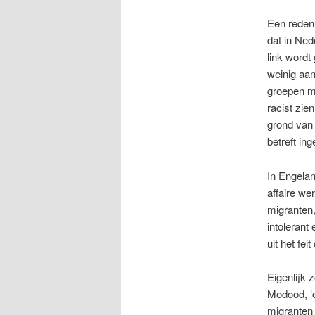
Een reden 
dat in Ned
link wordt
weinig aan
groepen mi
racist zie
grond van 
betreft in
In Engelan
affaire we
migranten,
intolerant
uit het fe
Eigenlijk 
Modood, ‘c
migranten 