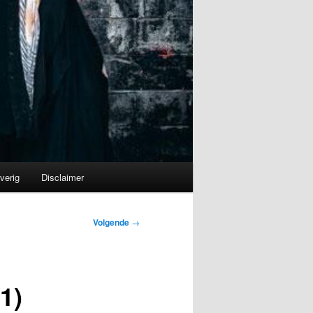
verig
Disclaimer
Volgende
→
1)