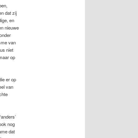
ben,
n dat zij
ige, en
een nieuwe
 onder
isme van
us niet
 maar op
ie er op
eel van
chte
 ‘anders’
ook nog
name dat