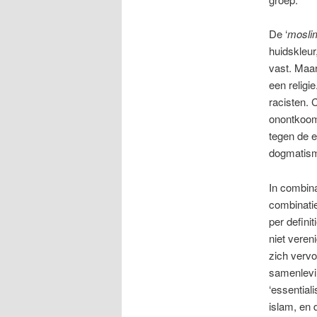
De ‘
mosli
huidskleur
vast. Maar 
een religi
racisten. 
onontkoomb
tegen de e
dogmatisme
In combina
combinati
per defini
niet veren
zich verv
samenlevin
‘essential
islam, en 