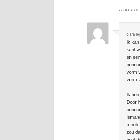
22 GEDACHTE
clara l
Ik kan
kant w
en een
benoem
vorm v
vorm v
Ik heb
Door h
benoem
iemand
moeten
zou da
heet d