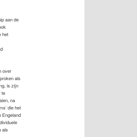
hip aan de
ook
e het
nd
.
n over
sproken als
ng, is zijn
 te
aien, na
s’ die het
in Engeland
dividuele
p als