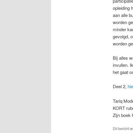
participat
opleiding 
aan alle b
worden ge
minder ka
gevolgd, o
worden gez
Bij alles 
invullen. 
het gaat o
Deel 2,
hie
Tariq Mod
KORT rubr
Zijn boek
Dit bericht 