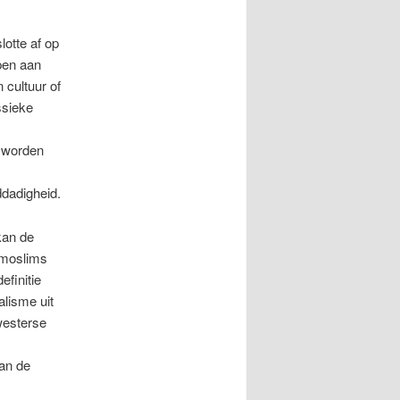
lotte af op
ppen aan
n cultuur of
ssieke
t worden
ddadigheid.
 kan de
 moslims
efinitie
alisme uit
westerse
an de