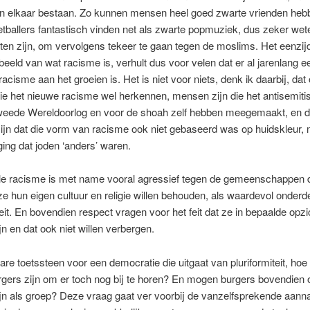
an elkaar bestaan. Zo kunnen mensen heel goed zwarte vrienden heb
tballers fantastisch vinden net als zwarte popmuziek, dus zeker wete
ten zijn, om vervolgens tekeer te gaan tegen de moslims. Het eenzijd
beeld van wat racisme is, verhult dus voor velen dat er al jarenlang 
acisme aan het groeien is. Het is niet voor niets, denk ik daarbij, dat
ie het nieuwe racisme wel herkennen, mensen zijn die het antisemit
weede Wereldoorlog en voor de shoah zelf hebben meegemaakt, en d
ijn dat die vorm van racisme ook niet gebaseerd was op huidskleur,
ging dat joden ‘anders’ waren.
ele racisme is met name vooral agressief tegen de gemeenschappen d
ze hun eigen cultuur en religie willen behouden, als waardevol onderd
teit. En bovendien respect vragen voor het feit dat ze in bepaalde opzi
jn en dat ook niet willen verbergen.
ware toetssteen voor een democratie die uitgaat van pluriformiteit, hoe
gers zijn om er toch nog bij te horen? En mogen burgers bovendien 
ijn als groep? Deze vraag gaat ver voorbij de vanzelfsprekende aan