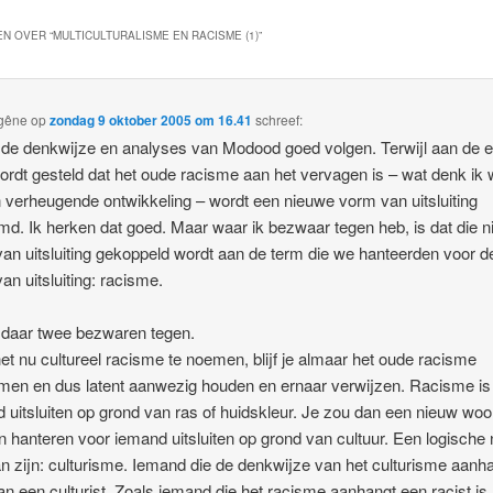
N OVER “
MULTICULTURALISME EN RACISME (1)
”
egêne
op
zondag 9 oktober 2005 om 16.41
schreef:
 de denkwijze en analyses van Modood goed volgen. Terwijl aan de 
ordt gesteld dat het oude racisme aan het vervagen is – wat denk ik 
 verheugende ontwikkeling – wordt een nieuwe vorm van uitsluiting
d. Ik herken dat goed. Maar waar ik bezwaar tegen heb, is dat die 
an uitsluiting gekoppeld wordt aan de term die we hanteerden voor d
an uitsluiting: racisme.
 daar twee bezwaren tegen.
et nu cultureel racisme te noemen, blijf je almaar het oude racisme
en en dus latent aanwezig houden en ernaar verwijzen. Racisme is
 uitsluiten op grond van ras of huidskleur. Je zou dan een nieuw woo
 hanteren voor iemand uitsluiten op grond van cultuur. Een logisch
n zijn: culturisme. Iemand die de denkwijze van het culturisme aanh
an een culturist. Zoals iemand die het racisme aanhangt een racist is