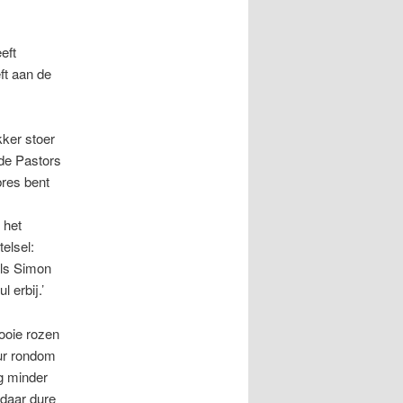
eft
ft aan de
kker stoer
fde Pastors
bres bent
 het
elsel:
oals Simon
 erbij.’
rooie rozen
ur rondom
g minder
daar dure