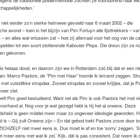
olgens de traditionele poldermethode zochten ze voortdurend naar el
happelijkheden.’
 niet eerder zo’n sterke heimwee gevoeld naar 6 maart 2002 – die
che avond – toen in het bijzijn van Pim Fortuyn alle lijsttrekkers – van
t – en alles wat ertussen zat – hoe zij allemaal voor het oog van de 
elden tot een soort stotterende Kabouter Plops. Die dreun zijn ze n
oven gekomen.
s helaas dood, en daarom zijn we in Rotterdam zóó blij dat er een 
an: Marco Pastors, de “Pim met Haar” hoorde ik iemand zeggen. Stra
k met vuistdikke stropdas. Zoveel stropdas en zoveel krijtjes, dat je P
meer ziet.
eeft Pim goed bestudeerd. Want net als Pim is ook Pastors het met 
oorhand al. Nog voor je wat gezegd hebt is hij het al oneens. Deze
sheid is geen middel meer maar zo ongeveer ideologie geworden. Het
d is – Gij zult Oneens zijn – En dat gebod trekt Pastors zover door tot
ZICHZELF niet meer eens is. Dus moet ie af en toe ‘sorry’ zeggen. ‘So
et meer eens met wat ik zei.’ Kijk, dát is pas consistent. Dat noem ik 