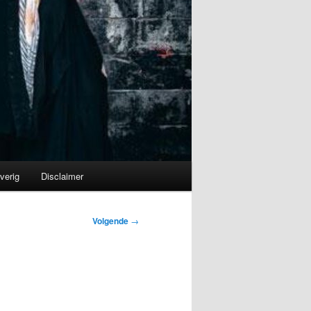
verig
Disclaimer
Volgende
→