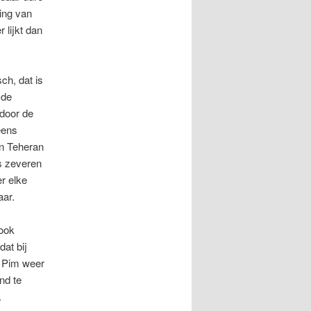
ring van
r lijkt dan
sch, dat is
 de
 door de
eens
in Teheran
os zeveren
r elke
aar.
(ook
at bij
at Pim weer
nd te
.