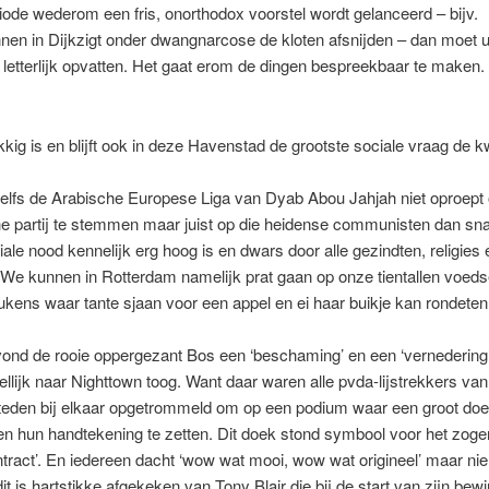
iode wederom een fris, onorthodox voorstel wordt gelanceerd – bijv.
en in Dijkzigt onder dwangnarcose de kloten afsnijden – dan moet u
t letterlijk opvatten. Het gaat erom de dingen bespreekbaar te maken. 
kig is en blijft ook in deze Havenstad de grootste sociale vraag de k
zelfs de Arabische Europese Liga van Dyab Abou Jahjah niet oproept
he partij te stemmen maar juist op die heidense communisten dan sna
iale nood kennelijk erg hoog is en dwars door alle gezindten, religies
 We kunnen in Rotterdam namelijk prat gaan op onze tientallen voed
kens waar tante sjaan voor een appel en ei haar buikje kan rondeten
vond de rooie oppergezant Bos een ‘beschaming’ en een ‘vernedering
ellijk naar Nighttown toog. Want daar waren alle pvda-lijstrekkers va
steden bij elkaar opgetrommeld om op een podium waar een groot do
n hun handtekening te zetten. Dit doek stond symbool voor het zo
tract’. En iedereen dacht ‘wow wat mooi, wow wat origineel’ maar ni
it is hartstikke afgekeken van Tony Blair die bij de start van zijn bew