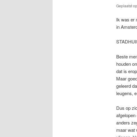
Geplaatst o
Ik was er n
in Amster
STADHUIS 
Beste mens
houden omd
dat is erop
Maar goed,
geleerd dat
leugens, e
Dus op zi
afgelopen 
anders zeg
maar wat w