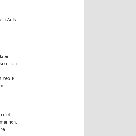
 in Artis,
laten
jken – en
s heb ik
gen
s
 niet
e mannen,
 te