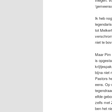
vliegen. V
‘gemeensc
Ik heb nog
legendaris
tot Melker
verschromp
niet te b
Maar Pim i
is opgesta
krijtjespa
bijna niet 
Pastors h
eens. Op v
tegendraad
elfde gebo
zelfs met 
ben het ni