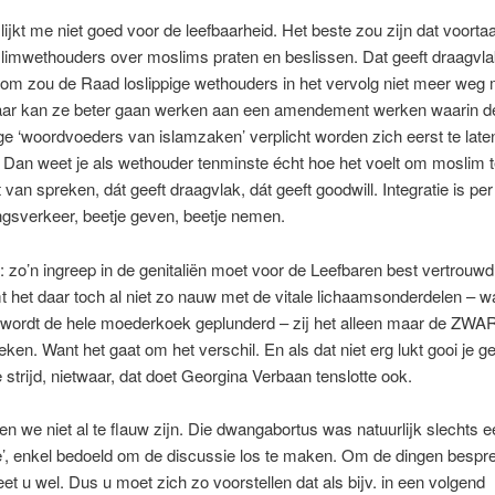
 lijkt me niet goed voor de leefbaarheid. Het beste zou zijn dat voorta
imwethouders over moslims praten en beslissen. Dat geeft draagvla
rom zou de Raad loslippige wethouders in het vervolg niet meer weg
aar kan ze beter gaan werken aan een amendement werken waarin d
e ‘woordvoeders van islamzaken’ verplicht worden zich eerst te late
 Dan weet je als wethouder tenminste écht hoe het voelt om moslim te
 van spreken, dát geeft draagvlak, dát geeft goodwill. Integratie is per
ngsverkeer, beetje geven, beetje nemen.
 zo’n ingreep in de genitaliën moet voor de Leefbaren best vertrouwd
het daar toch al niet zo nauw met de vitale lichaamsonderdelen – w
wordt de hele moederkoek geplunderd – zij het alleen maar de ZW
en. Want het gaat om het verschil. En als dat niet erg lukt gooi je g
de strijd, nietwaar, dat doet Georgina Verbaan tenslotte ook.
ten we niet al te flauw zijn. Die dwangabortus was natuurlijk slechts 
’, enkel bedoeld om de discussie los te maken. Om de dingen bespr
t u wel. Dus u moet zich zo voorstellen dat als bijv. in een volgend