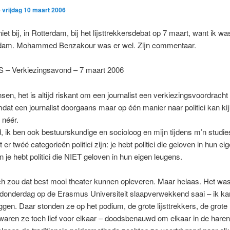
p
vrijdag 10 maart 2006
iet bij, in Rotterdam, bij het lijsttrekkersdebat op 7 maart, want ik was
dam. Mohammed Benzakour was er wel. Zijn commentaar.
– Verkiezingsavond – 7 maart 2006
en, het is altijd riskant om een journalist een verkiezingsvoordracht 
at een journalist doorgaans maar op één manier naar politici kan ki
 néér.
 ik ben ook bestuurskundige en socioloog en mijn tijdens m’n studie
 er twéé categorieën politici zijn: je hebt politici die geloven in hun ei
n je hebt politici die NIET geloven in hun eigen leugens.
ch zou dat best mooi theater kunnen opleveren. Maar helaas. Het wa
donderdag op de Erasmus Universiteit slaapverwekkend saai – ik kan
gen. Daar stonden ze op het podium, de grote lijsttrekkers, de grot
aren ze toch lief voor elkaar – doodsbenauwd om elkaar in de haren