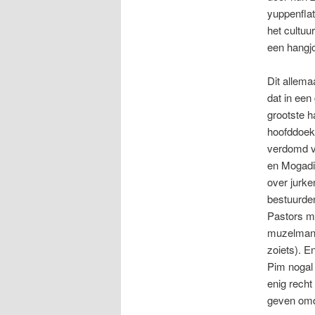
yuppenflat
het cultuur
een hangjo
Dit allemaa
dat in een
grootste h
hoofddoek
verdomd v
en Mogadis
over jurke
bestuurden
Pastors mo
muzelmanne
zoiets). E
Pim nogal 
enig recht
geven omda