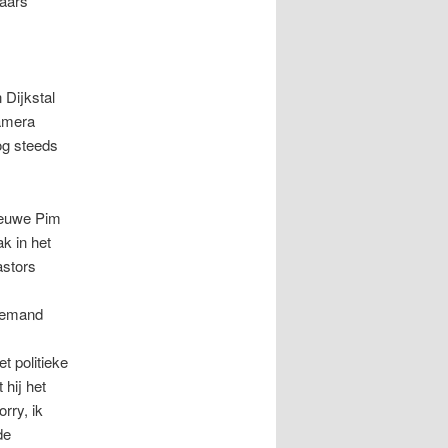
kaars
 Dijkstal
camera
og steeds
nieuwe Pim
k in het
astors
niemand
 politieke
 hij het
rry, ik
de