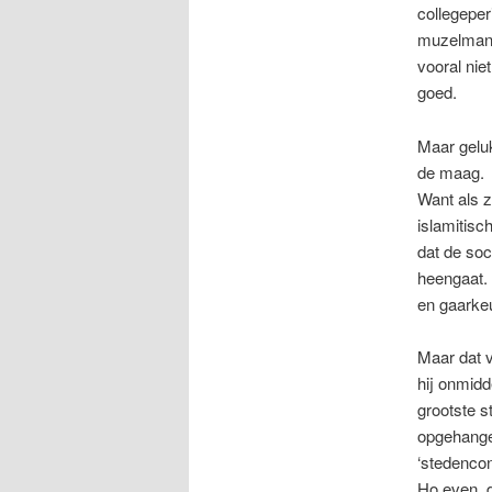
collegeper
muzelmann
vooral nie
goed.
Maar geluk
de maag.
Want als 
islamitisc
dat de soc
heengaat.
en gaarkeu
Maar dat 
hij onmidd
grootste 
opgehange
‘stedencon
Ho even, d