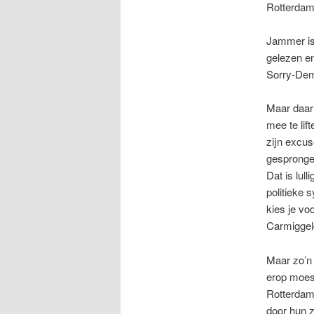
Rotterdam
Jammer is 
gelezen en
Sorry-Dem
Maar daar 
mee te lif
zijn excus
gespronge
Dat is lul
politieke 
kies je vo
Carmiggeld
Maar zo’n 
erop moes
Rotterdam 
door hun 