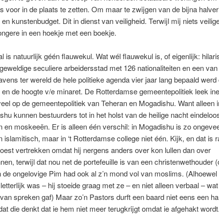
s voor in de plaats te zetten. Om maar te zwijgen van de bijna halve
 en kunstenbudget. Dit in dienst van veiligheid. Terwijl mij niets veilige
ngere in een hoekje met een boekje.
l is natuurlijk géén flauwekul. Wat wél flauwekul is, of eigenlijk: hilari
 geweldige seculiere arbeidersstad met 126 nationaliteiten en een van
avens ter wereld de hele politieke agenda vier jaar lang bepaald werd
 en de hoogte v/e minaret. De Rotterdamse gemeentepolitiek leek in
eel op de gemeentepolitiek van Teheran en Mogadishu. Want alleen 
hu kunnen bestuurders tot in het holst van de heilige nacht eindelo
n en moskeeën. Er is alleen één verschil: in Mogadishu is zo ongevee
 islamitisch, maar in ‘t Rotterdamse college niet één. Kijk, en dat is r
est vertrekken omdat hij nergens anders over kon lullen dan over
n, terwijl dat nou net de portefeuille is van een christenwethouder 
n de ongelovige Pim had ook al z’n mond vol van moslims. (Alhoewel d
letterlijk was – hij stoeide graag met ze – en niet alleen verbaal – w
 van spreken gaf) Maar zo’n Pastors durft een baard niet eens een ha
t die denkt dat ie hem niet meer terugkrijgt omdat ie afgehakt wordt