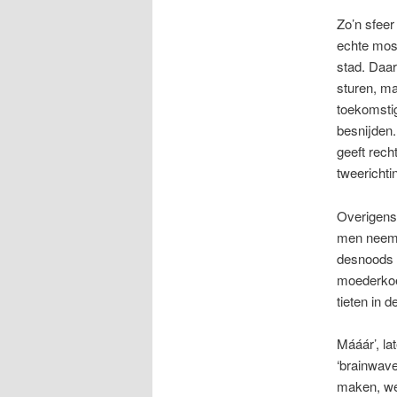
Zo’n sfeer
echte mosl
stad. Daa
sturen, m
toekomstig
besnijden.
geeft recht
tweerichti
Overigens:
men neemt 
desnoods 
moederkoek
tieten in 
Mááár’, la
‘brainwave
maken, wee