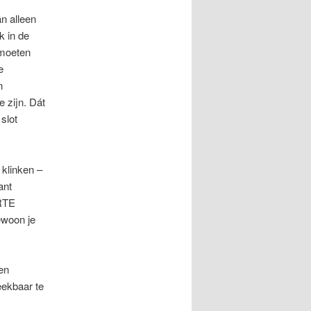
an alleen
k in de
 moeten
e
n
 zijn. Dát
 slot
 klinken –
ant
ARTE
ewoon je
een
eekbaar te