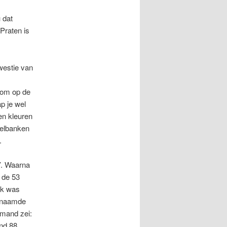
 dat
Praten is
westie van
 om op de
p je wel
 en kleuren
selbanken
.
’. Waarna
n de 53
ek was
genaamde
emand zei:
ind 88