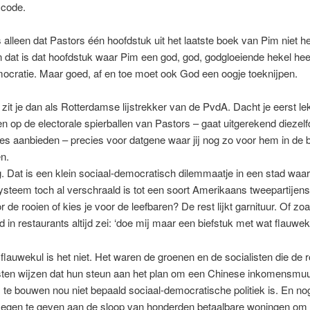
code.
alleen dat Pastors één hoofdstuk uit het laatste boek van Pim niet he
 dat is dat hoofdstuk waar Pim een god, god, godgloeiende hekel hee
ocratie. Maar goed, af en toe moet ook God een oogje toeknijpen.
zit je dan als Rotterdamse lijstrekker van de PvdA. Dacht je eerst le
ten op de electorale spierballen van Pastors – gaat uitgerekend diezel
es aanbieden – precies voor datgene waar jij nog zo voor hem in de 
n.
lig. Dat is een klein sociaal-democratisch dilemmaatje in een stad waar
systeem toch al verschraald is tot een soort Amerikaans tweepartijenst
or de rooien of kies je voor de leefbaren? De rest lijkt garnituur. Of z
 in restaurants altijd zei: ‘doe mij maar een biefstuk met wat flauwekul
flauwekul is het niet. Het waren de groenen en de socialisten die de 
ten wijzen dat hun steun aan het plan om een Chinese inkomensmu
te bouwen nou niet bepaald sociaal-democratische politiek is. En no
zegen te geven aan de sloop van honderden betaalbare woningen om 