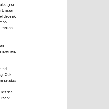
alestijnen
urt, maar
el degelijk
 mooi
ijk maken
dan
en noemen:
stad,
zag. Ook
Om precies
 het deel
duizend