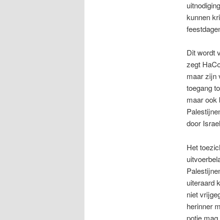
uitnodigin
kunnen kri
feestdagen
Dit wordt 
zegt HaCoh
maar zijn 
toegang to
maar ook b
Palestijn
door Israe
Het toezic
uitvoerbel
Palestijne
uiteraard 
niet vrijg
herinner m
potje mag