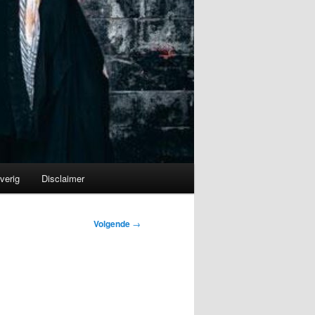
verig
Disclaimer
Volgende
→