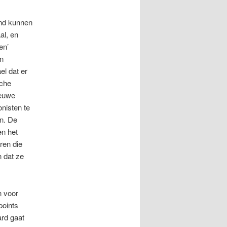
and kunnen
al, en
en’
n
el dat er
sche
ieuwe
onisten te
en. De
en het
ren die
 dat ze
n voor
points
ard gaat