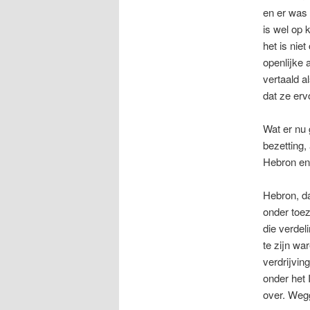
en er was 
is wel op 
het is nie
openlijke 
vertaald a
dat ze erv
Wat er nu
bezetting,
Hebron en
Hebron, da
onder toez
die verdel
te zijn wa
verdrijvin
onder het 
over. Wegg