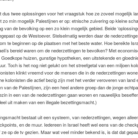
ft dus twee oplossingen voor het vraagstuk hoe ze zoveel mogelijk l
t zo min mogelijk Palestijnen er op: etnische zuivering op kleine scha
g van de bevolking op een zo klein mogelijk gebied. Beide ‘oplossing
egepast op de Westoever. Stelselmatig werden daar de nederzettinge
m te beginnen op de plaatsen met het beste water. Hoe bereikte Isra
aeli’s bereid waren om de nederzettingen te bevolken? Met economi
. Goedkope huizen, gunstige hypotheken, een uitstekende en gloedn
tuur. Toch is het nog niet gelukt om het streefgetal van een miljoen kol
lonisten klinkt vreemd voor de mensen die in de nederzettingen won
he kolonisten die actief bezig zijn met het verder veroveren van land 
en van de Palestijnen, zijn een heel andere groep dan de jonge echtpa
zin in een van de nederzettingen gaan wonen en nauwelijks beseffen
el uit maken van een illegale bezettingsmacht.)
ingsmacht bestaat uit een systeem, van nederzettingen, wegen allee
ckpoints, en de muur. Iedereen in Israel heeft wel eens van de check
 ze op de tv gezien. Maar wat veel minder bekend is, is dat dat gepa