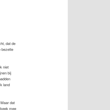
cht, dat de
e bezette
 niet
jnen bij
 hadden
jk land
. Maar dat
p keek mee