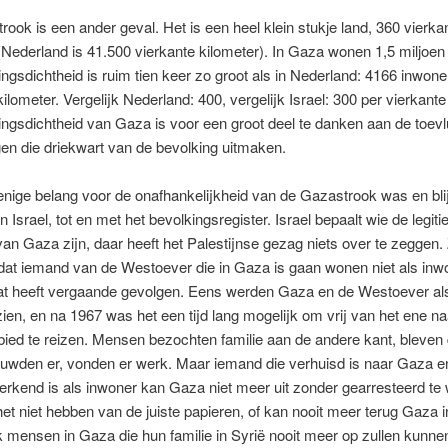
ook is een ander geval. Het is een heel klein stukje land, 360 vierka
(Nederland is 41.500 vierkante kilometer). In Gaza wonen 1,5 miljoe
ngsdichtheid is ruim tien keer zo groot als in Nederland: 4166 inwone
kilometer. Vergelijk Nederland: 400, vergelijk Israel: 300 per vierkante
ngsdichtheid van Gaza is voor een groot deel te danken aan de toev
gen die driekwart van de bevolking uitmaken.
enige belang voor de onafhankelijkheid van de Gazastrook was en blijf
 Israel, tot en met het bevolkingsregister. Israel bepaalt wie de legit
an Gaza zijn, daar heeft het Palestijnse gezag niets over te zeggen.
dat iemand van de Westoever die in Gaza is gaan wonen niet als inw
at heeft vergaande gevolgen. Eens werden Gaza en de Westoever al
ien, en na 1967 was het een tijd lang mogelijk om vrij van het ene na
ied te reizen. Mensen bezochten familie aan de andere kant, bleven
ouwden er, vonden er werk. Maar iemand die verhuisd is naar Gaza e
t erkend is als inwoner kan Gaza niet meer uit zonder gearresteerd te
t niet hebben van de juiste papieren, of kan nooit meer terug Gaza in
k mensen in Gaza die hun familie in Syrië nooit meer op zullen kunn