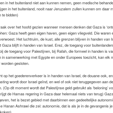
gen in het buitenland niet aan kunnen nemen, geen medische behande
jgen in het buitenland, nooit naar Jeruzalem zullen kunnen om daar 
 te bidden)
vaak over het hoofd gezien wanneer mensen denken dat Gaza is ‘ontr
en: Gaza heeft geen eigen haven, geen eigen vliegveld. Die waren e
verwoest. Het luchtruim, de kust, alle grenzen blijven in handen van I
t Gaza blijft in handen van Israel. Erez, de toegang voor buitenlande
ij de toegang voor Palestijnen, bij Rafah, die formeel in handen is v
en in samenwerking met Egypte en onder Europees toezicht, kan elk
l worden gesloten.
ht op het goederenverkeer is in handen van Israel, de douane ook, en
asting wordt door Israel geïnd, en wel of ook niet teruggegeven aan d
n. (Op dit moment wordt dat Palestijnse geld gebruikt als ‘beloning’ v
krijgt de Hamas regering in Gaza daar helemaal niets van terug) Gaza
egeven, het is bezet gebied met daarbinnen een gedeeltelijke autonomie
e Hanan Ashrawi die zei: autonomie, dat is als je in de gevangenis je
 koken)