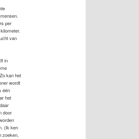
nte
n mensen.
rs per
 kilometer.
lucht van
t in
ieme
 Zo kan het
oner wordt
s één
ar het
 daar
n door
 worden
. (Ik ken
en zoeken,