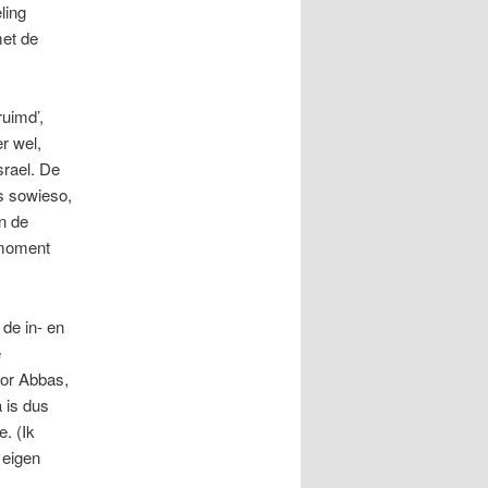
ling
met de
uimd’,
r wel,
srael. De
rs sowieso,
an de
 moment
 de in- en
e
oor Abbas,
 is dus
. (Ik
 eigen