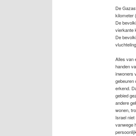
De Gazastr
kilometer 
De bevolki
vierkante 
De bevolki
vluchtelin
Alles van 
handen van
inwoners v
gebeuren 
erkend. D
gebied gez
andere geb
wonen, tr
Israel nie
vanwege he
persoonlij