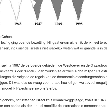
aCohen.
 lezing ging over de bezetting. Hij gaat ervan uit, en ik denk heel tere
sen, inclusief de Israeli’s niet
werkelijk
weten wat er gaande is in d
rael na 1967 de veroverde gebieden, de Westoever en de Gazastrook
nexeerd is ook duidelijk: dan zouden ze er twee a drie miljoen Palesti
kregen die volgens de regels van de democratie staatsburgerschap
jgen. Dit was dus de vraag voor Israel: hoe krijgen we zoveel mogeli
 mogelijk Palestijnse inwoners erbij.
n geheim, het liefst had Israel ze allemaal weggejaagd, zoals in 1948
er een oorlog als dekmantel moeilijk: de internationale gemeenscha