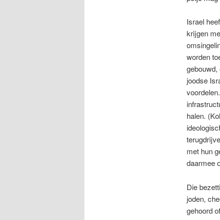
Israel hee
krijgen me
omsingelin
worden to
gebouwd, o
joodse Isr
voordelen
infrastruc
halen. (Ko
ideologisc
terugdrijv
met hun ge
daarmee de
Die bezett
joden, che
gehoord of