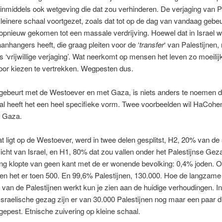
inmiddels ook wetgeving die dat zou verhinderen. De verjaging van P
kleinere schaal voortgezet, zoals dat tot op de dag van vandaag gebe
t opnieuw gekomen tot een massale verdrijving. Hoewel dat in Israel w
aanhangers heeft, die graag pleiten voor de ‘
transfer
‘ van Palestijnen,
ls ‘vrijwillige verjaging’. Wat neerkomt op mensen het leven zo moeil
oor kiezen te vertrekken. Wegpesten dus.
 gebeurt met de Westoever en met Gaza, is niets anders te noemen 
 al heeft het een heel specifieke vorm. Twee voorbeelden wil HaCoh
 Gaza.
t ligt op de Westoever, werd in twee delen gesplitst, H2, 20% van de 
icht van Israel, en H1, 80% dat zou vallen onder het Palestijnse Ge
ing klopte van geen kant met de er wonende bevolking: 0,4% joden. 
ren het er toen 500. En 99,6% Palestijnen, 130.000. Hoe de langzame
g van de Palestijnen werkt kun je zien aan de huidige verhoudingen. In
Israelische gezag zijn er van 30.000 Palestijnen nog maar een paar 
epest. Etnische zuivering op kleine schaal.