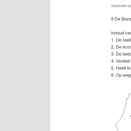
Geplaatst o
9 De Beze
Inhoud van
1. De reali
2. De eco
3. De bedoe
4. Verdeel
5. Heeft I
6. Op weg