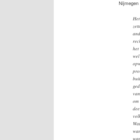
Nijmegen 
Het
zet
and
rec
het
wel
opw
pro
bui
ged
van
om 
dee
vol
Wat
wan
wan