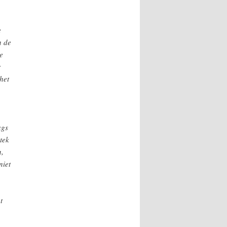
e
n de
e
r
het
ags
tek
n,
niet
t