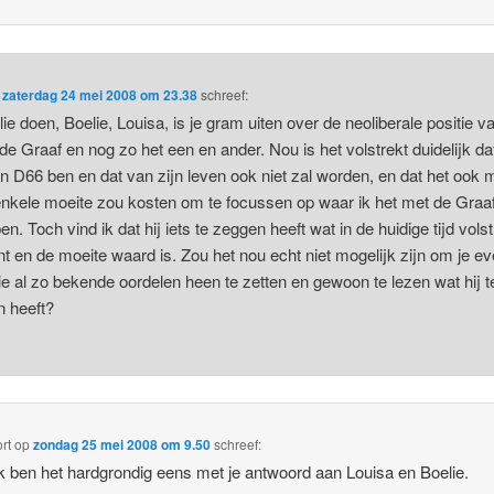
p
zaterdag 24 mei 2008 om 23.38
schreef:
llie doen, Boelie, Louisa, is je gram uiten over de neoliberale positie v
e Graaf en nog zo het een en ander. Nou is het volstrekt duidelijk dat
an D66 ben en dat van zijn leven ook niet zal worden, en dat het ook m
nkele moeite zou kosten om te focussen op waar ik het met de Graa
en. Toch vind ik dat hij iets te zeggen heeft wat in de huidige tijd volst
nt en de moeite waard is. Zou het nou echt niet mogelijk zijn om je e
ie al zo bekende oordelen heen te zetten en gewoon te lezen wat hij t
 heeft?
rt
op
zondag 25 mei 2008 om 9.50
schreef:
ik ben het hardgrondig eens met je antwoord aan Louisa en Boelie.