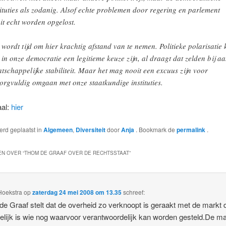
tituties als zodanig. Alsof echte problemen door regering en parlement
it echt worden opgelost.
 wordt tijd om hier krachtig afstand van te nemen. Politieke polarisatie
 in onze democratie een legitieme keuze zijn, al draagt dat zelden bij a
tschappelijke stabiliteit. Maar het mag nooit een excuus zijn voor
orgvuldig omgaan met onze staatkundige instituties.
aal:
hier
werd geplaatst in
Algemeen
,
Diversiteit
door
Anja
. Bookmark de
permalink
.
N OVER “
THOM DE GRAAF OVER DE RECHTSSTAAT
”
Hoekstra
op
zaterdag 24 mei 2008 om 13.35
schreef:
e Graaf stelt dat de overheid zo verknoopt is geraakt met de markt 
elijk is wie nog waarvoor verantwoordelijk kan worden gesteld.De ma