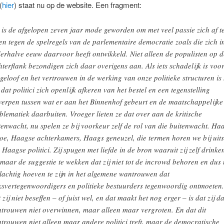
(
hier
) staat nu op de website. Een fragment:
 is de afgelopen zeven jaar mode geworden om met veel passie zich af t
ten tegen de spelregels van de parlementaire democratie zoals die zich i
erhalve eeuw daarvoor heeft ontwikkeld. Niet alleen de populisten op d
hterflank bezondigen zich daar overigens aan. Als iets schadelijk is voo
 geloof en het vertrouwen in de werking van onze politieke structuren is 
 dat politici zich openlijk afkeren van het bestel en een tegenstelling
erpen tussen wat er aan het Binnenhof gebeurt en de maatschappelijke
blematiek daarbuiten. Vroeger lieten ze dat over aan de kritische
tenwacht, nu spelen ze bij voorkeur zelf de rol van die buitenwacht. Ha
oe, Haagse achterkamers, Haags geneuzel, die termen horen we bij uits
 Haagse politici. Zij spugen met liefde in de bron waaruit zij zelf drinke
maar de suggestie te wekken dat zij niet tot de incrowd behoren en dus 
lachtig hoeven te zijn in het algemene wantrouwen dat
ksvertegenwoordigers en politieke bestuurders tegenwoordig ontmoeten.
 zij niet beseffen – of juist wel, en dat maakt het nog erger – is dat zij da
trouwen niet overwinnen, maar alleen maar vergroten. En dat dit
trouwen niet alleen maar andere politici treft, maar de democratische