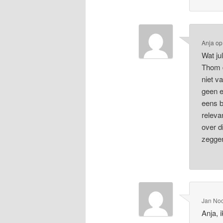
Anja
o
Wat ju
Thom d
niet v
geen e
eens b
releva
over d
zeggen
Jan Noo
Anja, 