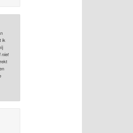
an
 ik
ij
f
niet
rekt
ven
e