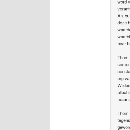
word v
verant
Als bu
deze h
waardo
waarbi
haar b
Thom d
samenl
consta
erg va
Wilder
alloch
maar d
Thom d
tegens
geword