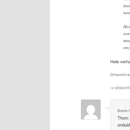
ins
noo
Het
een
maa
onz
Hele verh
Dit bericht 
14 GEDACHTE
Boelie 
Thom d
onduid