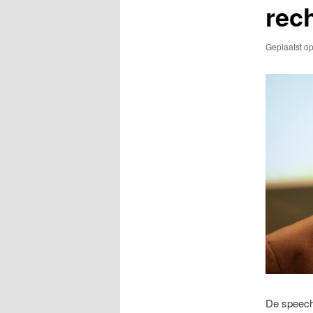
rec
Geplaatst o
De speech