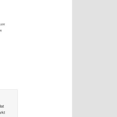
 kan
an
dat
rkt