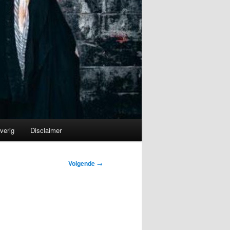
verig
Disclaimer
Volgende
→