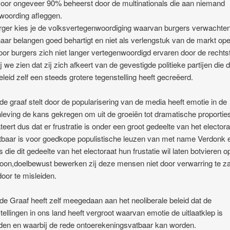
oor ongeveer 90% beheerst door de multinationals die aan niemand
woording afleggen.
rger kies je de volksvertegenwoordiging waarvan burgers verwachten
aar belangen goed behartigt en niet als verlengstuk van de markt ope
or burgers zich niet langer vertegenwoordigd ervaren door de rechts
j we zien dat zij zich afkeert van de gevestigde politieke partijen die 
eleid zelf een steeds grotere tegenstelling heeft gecreëerd.
e graaf stelt door de popularisering van de media heeft emotie in de
eving de kans gekregen om uit de groeiën tot dramatische proporties
teert dus dat er frustratie is onder een groot gedeelte van het electora
tbaar is voor goedkope populistische leuzen van met name Verdonk 
s die dit gedeelte van het electoraat hun frustatie wil laten botvieren o
toon,doelbewust bewerken zij deze mensen niet door verwarring te z
oor te misleiden.
e Graaf heeft zelf meegedaan aan het neoliberale beleid dat de
tellingen in ons land heeft vergroot waarvan emotie de uitlaatklep is
en en waarbij de rede ontoerekeningsvatbaar kan worden.