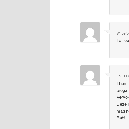
Wilbert
Tof le
Louisa
Thom d
proga
Vervol
Deze m
mag n
Bah!