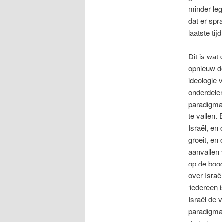
minder leg
dat er sp
laatste ti
Dit is wat
opnieuw do
ideologie v
onderdelen
paradigma.
te vallen.
Israël, en
groeit, en
aanvallen 
op de bood
over Israë
‘iedereen i
Israël de 
paradigma 