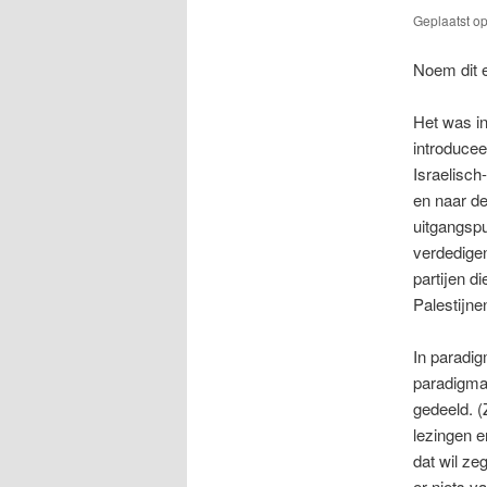
Geplaatst o
Noem dit e
Het was in
introducee
Israelisch-
en naar de 
uitgangspu
verdedige
partijen d
Palestijne
In paradig
paradigma 
gedeeld. (
lezingen e
dat wil z
er niets v