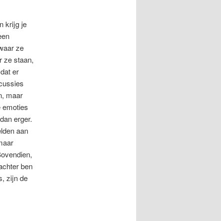
 krijg je
een
 waar ze
r ze staan,
dat er
scussies
n, maar
e emoties
dan erger.
elden aan
 maar
Bovendien,
achter ben
, zijn de