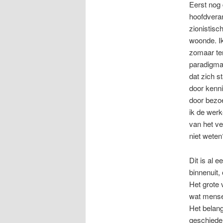
Eerst nog d
hoofdveran
zionistisc
woonde. Ik 
zomaar te
paradigma 
dat zich s
door kenni
door bezo
ik de werk
van het ve
niet wete
Dit is al 
binnenuit,
Het grote 
wat mens
Het belan
geschieden