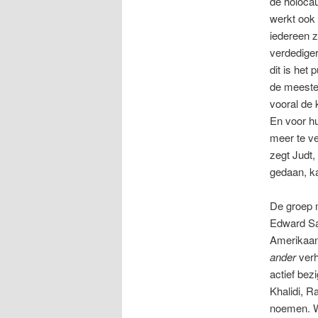
de holocau
werkt ook 
iedereen 
verdediger
dit is het
de meeste 
vooral de 
En voor hu
meer te ve
zegt Judt,
gedaan, ka
De groep m
Edward Sai
Amerikaan,
ander
verh
actief bez
Khalidi, R
noemen. W