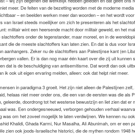
st – wij zijn degenen die werkelijk hebben geleden en dat geeft ons 
niet meer. De feiten van de bezetting worden met de moderne media
zichtbaar – en beelden werken meer dan woorden – en het wordt voor
s van Israel steeds moeilijker om zich te presenteren als het slachtof
 punt: militair wint een heersende macht door militair geweld, en het m
slachtoffers onder de tegenstander, maar moreel, en in de wereldopi
kant die de meeste slachtoffers kan laten zien. En dat is dus voor Israe
n aanhangers. Zeker nu de slachtoffers aan Palestijnse kant (en Liba
rbergen vallen. Er is dan nog maar één kaart over die zij uit kunnen 
 en dat is de beschuldiging van antisemitisme. Dat wordt dan ook uitb
n ik ook uit eigen ervaring melden, alleen: ook dat helpt niet meer.
ensen in paradigma 3 groeit. Het zijn niet alleen de Palestijnen zelf,
d, helaas niet meer onder ons, die een van de eersten was die als P
 geleerde, doordrong tot het westerse bewustzijn en liet zien dat er 
aal was. Een ondergesneeuwd, verborgen gehouden verhaal waarvan
ig was om het zoveel mogelijk te laten verdwijnen. We kennen nu ook
ashid Khalidi, Ghada Karmi, Nur Masalha, Ali Abunimah, om er een pa
e zien ook joods-Israelische historici, die de mythen rondom 1948 