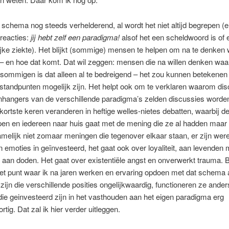
t schema nog steeds verhelderend, al wordt het niet altijd begrepen (en
reacties:
jij hebt zelf een paradigma!
alsof het een scheldwoord is of 
jke ziekte). Het blijkt (sommige) mensen te helpen om na te denken
 – en hoe dat komt. Dat wil zeggen: mensen die na willen denken waa
sommigen is dat alleen al te bedreigend – het zou kunnen betekenen 
tandpunten mogelijk zijn. Het helpt ook om te verklaren waarom di
nhangers van de verschillende paradigma’s zelden discussies worde
kortste keren veranderen in heftige welles-nietes debatten, waarbij d
en en iedereen naar huis gaat met de mening die ze al hadden maar 
amelijk niet zomaar meningen die tegenover elkaar staan, er zijn wer
n emoties in geïnvesteerd, het gaat ook over loyaliteit, aan levenden
 aan doden. Het gaat over existentiële angst en onverwerkt trauma. 
het punt waar ik na jaren werken en ervaring opdoen met dat schema 
ijn die verschillende posities ongelijkwaardig, functioneren ze anders
ie geinvesteerd zijn in het vasthouden aan het eigen paradigma erg
rtig. Dat zal ik hier verder uitleggen.