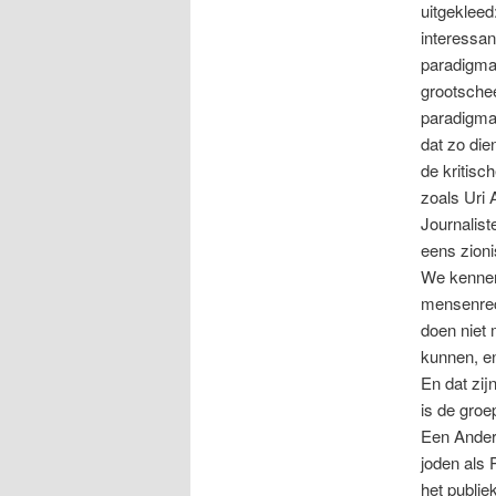
uitgekleed
interessan
paradigma 
grootschee
paradigma 
dat zo die
de kritisc
zoals Uri 
Journalist
eens zioni
We kennen 
mensenrec
doen niet
kunnen, en
En dat zij
is de groe
Een Ander
joden als 
het publi