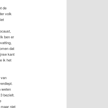
et de
der volk
iet
ocaust,
Ik ben er
vatting,
komen dat
ijnse kant
e ik het
1 van
verdiept.
n weten
 bezielt.
e
, maar niet