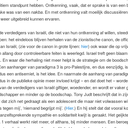
itiem standpunt hebben. Ontkenning, vaak, dat er sprake is van een b
rake was van een
nakba
. En met ontkenning valt moeilijk discussiëren
jd weer uitgebreid kunnen ervaren.
 de verdedigers van Israël, die niet van hun ontkenning af willen, stee
en: het eindeloos blijven herhalen van de zionistische canon, de offic
an Israël, (zie voor de canon in grote lijnen:
hier
) ook waar die op vrij
 allang door controleerbare feiten is weerlegd. Israel treft geen blaam,
 En waar die herhaling niet meer helpt is de strategie om de boodsc
 Een aanhanger van paradigma 3 is pro-Palestijns, en dus eenzijdig, i
 dus een antisemiet, is het idee. En naarmate de aanhang van paradi
 dus in de publieke opinie meer invloed krijgt – en dat doet het – word
van de verdedigers van Israël giftiger, woedender, en wordt er vaker
schapper en minder op de boodschap. Tony Judt beschrijft dat in zijn
l dat zich net gedraagt als een adolescent die maar niet volwassen wi
s tegen mij’, ‘niemand begrijpt mij’. (
Hier
.) En hij stelt dat dat vooral
vanzelfsprekende sympathie en solidariteit kwijt is geraakt. Het geijkt
1 verhaal werkt niet meer, of althans, bij minder mensen. Een beroe