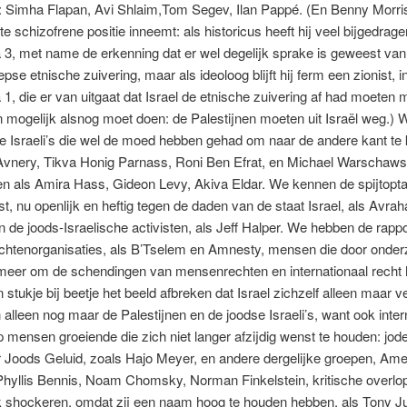
: Simha Flapan, Avi Shlaim,Tom Segev, Ilan Pappé. (En Benny Morris
te schizofrene positie inneemt: als historicus heeft hij veel bijgedrag
3, met name de erkenning dat er wel degelijk sprake is geweest van
pse etnische zuivering, maar als ideoloog blijft hij ferm een zionist, i
1, die er van uitgaat dat Israel de etnische zuivering af had moeten
n mogelijk alsnog moet doen: de Palestijnen moeten uit Israël weg.)
he Israeli’s die wel de moed hebben gehad om naar de andere kant te 
Avnery, Tikva Honig Parnass, Roni Ben Efrat, en Michael Warschaws
en als Amira Hass, Gideon Levy, Akiva Eldar. We kennen de spijtopta
st, nu openlijk en heftig tegen de daden van de staat Israel, als Avra
de joods-Israelische activisten, als Jeff Halper. We hebben de rapp
htenorganisaties, als B’Tselem en Amnesty, mensen die door onder
 meer om de schendingen van mensenrechten en internationaal recht
 stukje bij beetje het beeld afbreken dat Israel zichzelf alleen maar v
n alleen nog maar de Palestijnen en de joodse Israeli’s, want ook inter
p mensen groeiende die zich niet langer afzijdig wenst te houden: jode
 Joods Geluid, zoals Hajo Meyer, en andere dergelijke groepen, Am
Phyllis Bennis, Noam Chomsky, Norman Finkelstein, kritische overlop
ek shockeren, omdat zij een naam hoog te houden hebben, als Tony J