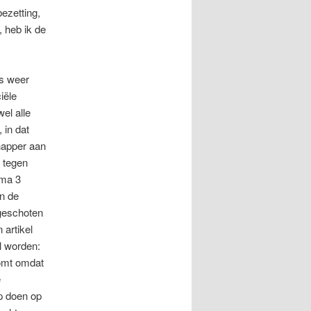
ezetting,
, heb ik de
ds weer
iële
wel alle
 in dat
happer aan
s tegen
gma 3
en de
 geschoten
 artikel
l worden:
 komt omdat
e
p doen op