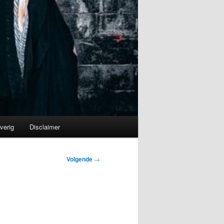
verig
Disclaimer
Volgende
→