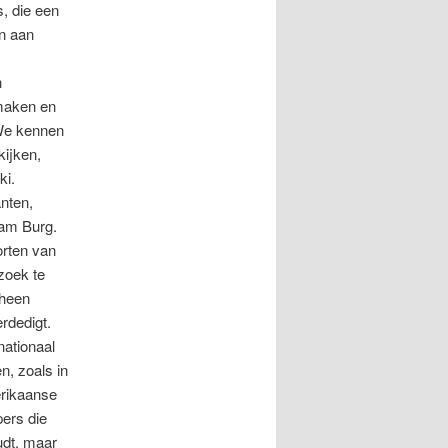
, die een
en aan
n
 maken en
 We kennen
kijken,
ki.
nten,
ham Burg.
orten van
zoek te
 heen
erdedigt.
nationaal
n, zoals in
erikaanse
ers die
udt, maar