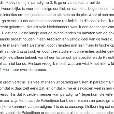
it: ik bevind mij in paradigma 3. Ik ga er van uit dat Israel de
twoordelijke is voor het huidige conflict, en dat het al begonnen is m
he intenties om een joodse staat te stichten op de plek waar al een an
ga er van uit dat dat de aantoonbare realiteit is. In die positie ben ik n
recht gekomen. Net als vele Nederlanders was ik een aanhanger van
1, dat ene kleine landje voor de overlevenden en nazaten van de hol
taande moest houden in een Arabisch en vijandig deel van de wereld. 
s te maken met Palestijnen, door vrienden met een meer kritische op
ek aan de Gazastrook en door veel studie en conferenties achter ge
elijkheid alleen bekeek vanuit een Israelisch perspectief en de Palest
rhaal niet kende. En toen vroeg ik me af: waarom wist ik het niet, wild
n?
Hier
meer over dat proces.
een groot verschil: als veel mensen uit paradigma 3 ken ik paradigma 
 omdat ik daar zelf eens zat, en omdat ik me er sindsdien veel in heb 
verschil is dat ik zelden mensen van paradigma 1 tegenkom die wille
en aan
mijn
kant, aan de Palestijnse kant, de mensen van paradigma 3
grijkste kenmerk van paradigma 1 is de
ontkenning
. Ontkenning dat d
is vanuit de Palestijnen er geheel anders uitziet en dat zij een ander