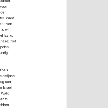
rechten –
 voor
 de
fer. Want
aken van
nie wint
l lastig.
nese) niet
spelen,
undig
 zoals
alestijnse
nog een
 Israel
 Walid
ar te
hebben