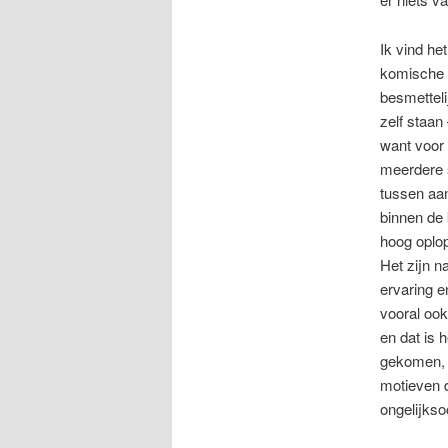
Ik vind he
komische 
besmetteli
zelf staan
want voor 
meerdere s
tussen aa
binnen de 
hoog oplop
Het zijn n
ervaring e
vooral ook
en dat is 
gekomen, z
motieven d
ongelijksoo