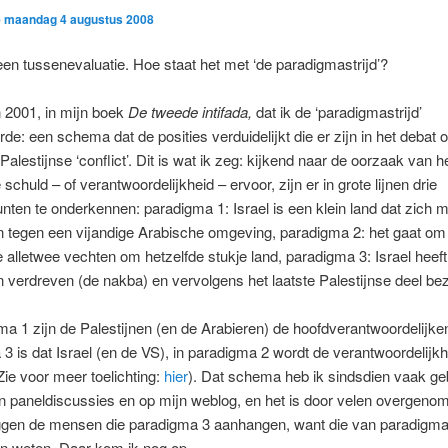
p
maandag 4 augustus 2008
en tussenevaluatie. Hoe staat het met ‘de paradigmastrijd’?
 2001, in mijn boek
De tweede intifada,
dat ik de ‘paradigmastrijd’
rde: een schema dat de posities verduidelijkt die er zijn in het debat 
Palestijnse ‘conflict’. Dit is wat ik zeg: kijkend naar de oorzaak van he
schuld – of verantwoordelijkheid – ervoor, zijn er in grote lijnen drie
nten te onderkennen: paradigma 1: Israel is een klein land dat zich 
n tegen een vijandige Arabische omgeving, paradigma 2: het gaat om
ie alletwee vechten om hetzelfde stukje land, paradigma 3: Israel heeft
n verdreven (de nakba) en vervolgens het laatste Palestijnse deel bez
ma 1 zijn de Palestijnen (en de Arabieren) de hoofdverantwoordelijken
3 is dat Israel (en de VS), in paradigma 2 wordt de verantwoordelijkh
Zie voor meer toelichting:
hier
). Dat schema heb ik sindsdien vaak geb
n paneldiscussies en op mijn weblog, en het is door velen overgenom
eggen de mensen die paradigma 3 aanhangen, want die van paradigma 
an weten. Daar kom ik nog op.