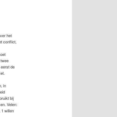
over het
t conflict,
moet
 twee
 eerst de
et.
, in
eid
ruikt bij
en. Velen:
1 willen