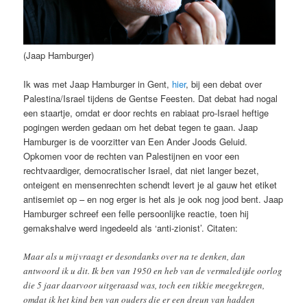
(Jaap Hamburger)
Ik was met Jaap Hamburger in Gent,
hier
, bij een debat over
Palestina/Israel tijdens de Gentse Feesten. Dat debat had nogal
een staartje, omdat er door rechts en rabiaat pro-Israel heftige
pogingen werden gedaan om het debat tegen te gaan. Jaap
Hamburger is de voorzitter van Een Ander Joods Geluid.
Opkomen voor de rechten van Palestijnen en voor een
rechtvaardiger, democratischer Israel, dat niet langer bezet,
onteigent en mensenrechten schendt levert je al gauw het etiket
antisemiet op – en nog erger is het als je ook nog jood bent. Jaap
Hamburger schreef een felle persoonlijke reactie, toen hij
gemakshalve werd ingedeeld als ‘anti-zionist’. Citaten:
Maar als u mij vraagt er desondanks over na te denken, dan
antwoord ik u dit. Ik ben van 1950 en heb van de vermaledijde oorlog
die 5 jaar daarvoor uitgeraasd was, toch een tikkie meegekregen,
omdat ik het kind ben van ouders die er een dreun van hadden