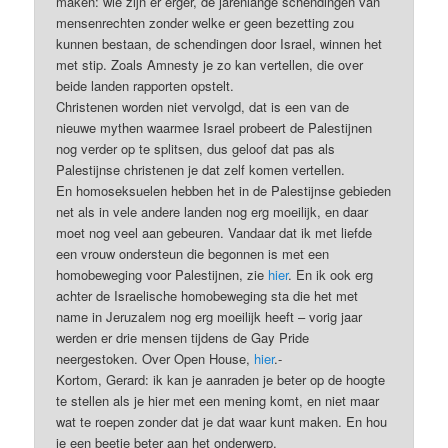
maken: wie zijn er erger, de jarenlange schendingen van
mensenrechten zonder welke er geen bezetting zou
kunnen bestaan, de schendingen door Israel, winnen het
met stip. Zoals Amnesty je zo kan vertellen, die over
beide landen rapporten opstelt.
Christenen worden niet vervolgd, dat is een van de
nieuwe mythen waarmee Israel probeert de Palestijnen
nog verder op te splitsen, dus geloof dat pas als
Palestijnse christenen je dat zelf komen vertellen.
En homoseksuelen hebben het in de Palestijnse gebieden
net als in vele andere landen nog erg moeilijk, en daar
moet nog veel aan gebeuren. Vandaar dat ik met liefde
een vrouw ondersteun die begonnen is met een
homobeweging voor Palestijnen, zie
hier
. En ik ook erg
achter de Israelische homobeweging sta die het met
name in Jeruzalem nog erg moeilijk heeft – vorig jaar
werden er drie mensen tijdens de Gay Pride
neergestoken. Over Open House,
hier
.-
Kortom, Gerard: ik kan je aanraden je beter op de hoogte
te stellen als je hier met een mening komt, en niet maar
wat te roepen zonder dat je dat waar kunt maken. En hou
je een beetje beter aan het onderwerp.