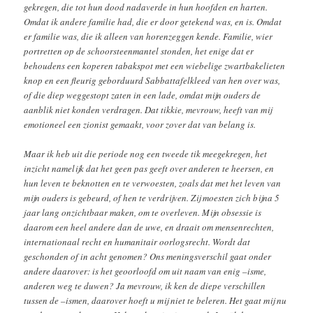
gekregen, die tot hun dood nadaverde in hun hoofden en harten.
Omdat ik andere familie had, die er door getekend was, en is. Omdat
er familie was, die ik alleen van horenzeggen kende. Familie, wier
portretten op de schoorsteenmantel stonden, het enige dat er
behoudens een koperen tabakspot met een wiebelige zwartbakelieten
knop en een fleurig geborduurd Sabbattafelkleed van hen over was,
of die diep weggestopt zaten in een lade, omdat mijn ouders de
aanblik niet konden verdragen. Dat tikkie, mevrouw, heeft van mij
emotioneel een zionist gemaakt, voor zover dat van belang is.
Maar ik heb uit die periode nog een tweede tik meegekregen, het
inzicht namelijk dat het geen pas geeft over anderen te heersen, en
hun leven te beknotten en te verwoesten, zoals dat met het leven van
mijn ouders is gebeurd, of hen te verdrijven. Zij moesten zich bijna 5
jaar lang onzichtbaar maken, om te overleven. Mijn obsessie is
daarom een heel andere dan de uwe, en draait om mensenrechten,
internationaal recht en humanitair oorlogsrecht. Wordt dat
geschonden of in acht genomen? Ons meningsverschil gaat onder
andere daarover: is het geoorloofd om uit naam van enig –isme,
anderen weg te duwen? Ja mevrouw, ik ken de diepe verschillen
tussen de –ismen, daarover hoeft u mij niet te beleren. Het gaat mij nu