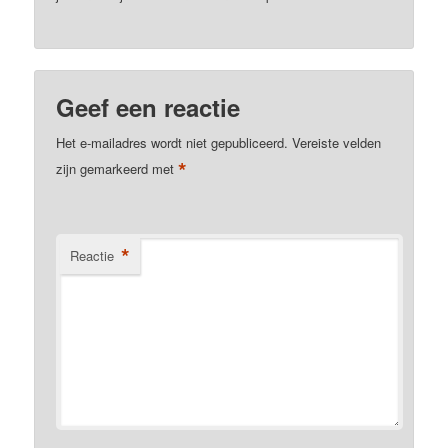
Geef een reactie
Het e-mailadres wordt niet gepubliceerd.
Vereiste velden
*
zijn gemarkeerd met
*
Reactie