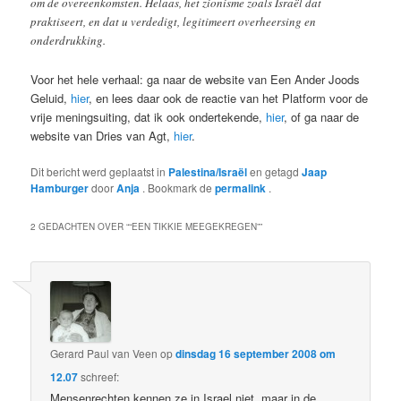
om de overeenkomsten. Helaas, het zionisme zoals Israël dat
praktiseert, en dat u verdedigt, legitimeert overheersing en
onderdrukking.
Voor het hele verhaal: ga naar de website van Een Ander Joods
Geluid,
hier
, en lees daar ook de reactie van het Platform voor de
vrije meningsuiting, dat ik ook ondertekende,
hier
, of ga naar de
website van Dries van Agt,
hier
.
Dit bericht werd geplaatst in
Palestina/Israël
en getagd
Jaap
Hamburger
door
Anja
. Bookmark de
permalink
.
2 GEDACHTEN OVER “
“EEN TIKKIE MEEGEKREGEN”
”
Gerard Paul van Veen
op
dinsdag 16 september 2008 om
12.07
schreef:
Mensenrechten kennen ze in Israel niet, maar in de