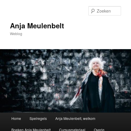
Spring
naar
Zoek
de
primaire
Anja Meulenbelt
inhoud
Weblog
Hoofdmenu
Home
Spelregels
Anja Meulenbelt, welkom
Boeken Anja Meulenbelt
Cursusmateriaal
Overig