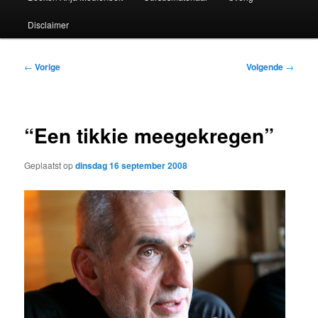
Disclaimer
Bericht
←
Vorige
Volgende
→
navigatie
“Een tikkie meegekregen”
Geplaatst op
dinsdag 16 september 2008