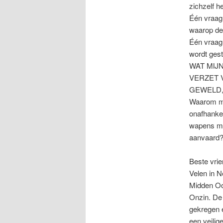
zichzelf h
Één vraag 
waarop de 
Één vraag 
wordt gest
WAT MIJ
VERZET 
GEWELD,
Waarom mog
onafhanke
wapens mog
aanvaard
Beste vrie
Velen in N
Midden Oos
Onzin. De 
gekregen e
een veilig