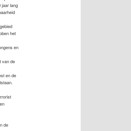
jaar lang
baarheid
 gebied
ebben het
jongens en
t van de
st en de
tstaan.
rorist
een
an de