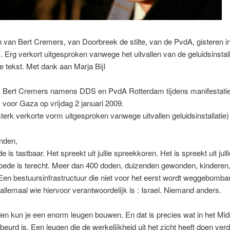
van Bert Cremers, van Doorbreek de stilte, van de PvdA, gisteren i
 Erg verkort uitgesproken vanwege het uitvallen van de geluidsinstal
le tekst. Met dank aan Marja Bijl
 Bert Cremers namens DDS en PvdA Rotterdam tijdens manifestati
voor Gaza op vrijdag 2 januari 2009.
 sterk verkorte vorm uitgesproken vanwege uitvallen geluidsinstallatie)
nden,
e is tastbaar. Het spreekt uit jullie spreekkoren. Het is spreekt uit jull
woede is terecht. Meer dan 400 doden, duizenden gewonden, kinderen
en bestuursinfrastructuur die niet voor het eerst wordt weggebomba
allemaal wie hiervoor verantwoordelijk is : Israel. Niemand anders.
en kun je een enorm leugen bouwen. En dat is precies wat in het Mi
eurd is. Een leugen die de werkelijkheid uit het zicht heeft doen ver