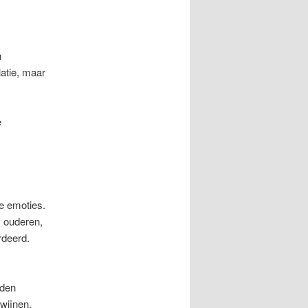
n
latie, maar
e
ie emoties.
, ouderen,
rdeerd.
dden
dwijnen.