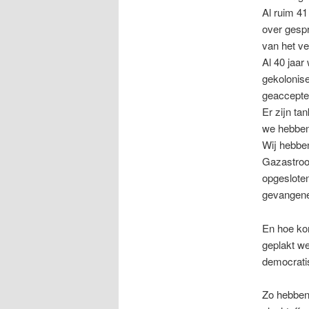
Al ruim 4
over gespr
van het ve
Al 40 jaar
gekolonise
geaccepte
Er zijn ta
we hebben 
Wij hebben
Gazastroo
opgeslote
gevangene
En hoe kon
geplakt we
democrati
Zo hebben