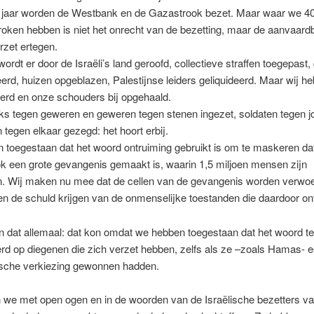
1 jaar worden de Westbank en de Gazastrook bezet. Maar waar we 40 
oken hebben is niet het onrecht van de bezetting, maar de aanvaard
rzet ertegen.
 wordt er door de Israëli’s land geroofd, collectieve straffen toegepast,
erd, huizen opgeblazen, Palestijnse leiders geliquideerd. Maar wij h
erd en onze schouders bij opgehaald.
nks tegen geweren en geweren tegen stenen ingezet, soldaten tegen 
tegen elkaar gezegd: het hoort erbij.
 toegestaan dat het woord ontruiming gebruikt is om te maskeren da
k een grote gevangenis gemaakt is, waarin 1,5 miljoen mensen zijn
n. Wij maken nu mee dat de cellen van de gevangenis worden verwoe
n de schuld krijgen van de onmenselijke toestanden die daardoor on
 dat allemaal: dat kon omdat we hebben toegestaan dat het woord ter
rd op diegenen die zich verzet hebben, zelfs als ze –zoals Hamas- 
sche verkiezing gewonnen hadden.
 we met open ogen en in de woorden van de Israëlische bezetters v