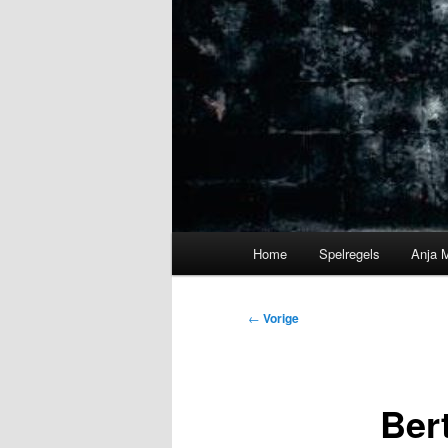
Hoofdmenu
Home
Spelregels
Anja 
Bericht
←
Vorige
navigatie
Ber