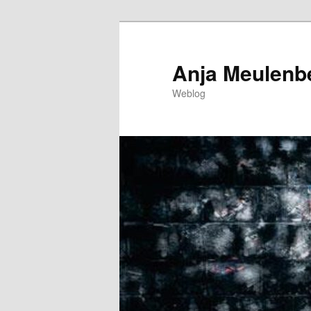
Spring
naar
de
Anja Meulenbe
primaire
Weblog
inhoud