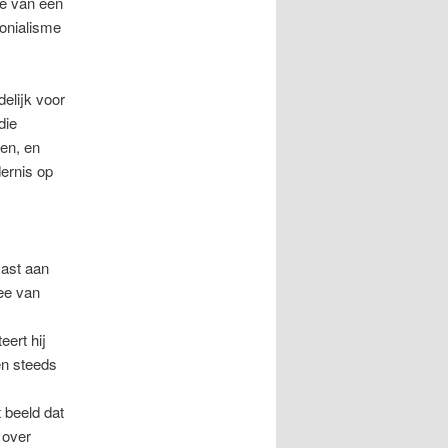
we van een
onialisme
delijk voor
die
en, en
dernis op
ast aan
zee van
ert hij
en steeds
 beeld dat
 over