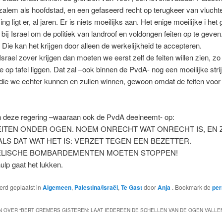
alem als hoofdstad, en een gefaseerd recht op terugkeer van vluchte
ng ligt er, al jaren. Er is niets moeilijks aan. Het enige moeilijke i het
 bij Israel om de politiek van landroof en voldongen feiten op te geven.
? Die kan het krijgen door alleen de werkelijkheid te accepteren.
Israel zover krijgen dan moeten we eerst zelf de feiten willen zien, z
ze op tafel liggen. Dat zal –ook binnen de PvdA- nog een moeilijke str
 die we echter kunnen en zullen winnen, gewoon omdat de feiten voor
n deze regering –waaraan ook de PvdA deelneemt- op:
FEITEN ONDER OGEN. NOEM ONRECHT WAT ONRECHT IS, EN Z
ALS DAT WAT HET IS: VERZET TEGEN EEN BEZETTER.
ELISCHE BOMBARDEMENTEN MOETEN STOPPEN!
hulp gaat het lukken.
werd geplaatst in
Algemeen
,
Palestina/Israël
,
Te Gast
door
Anja
. Bookmark de
per
 OVER “
BERT CREMERS GISTEREN: LAAT IEDEREEN DE SCHELLEN VAN DE OGEN VALLE