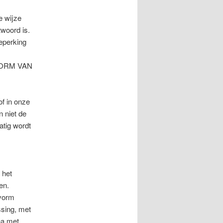
e wijze
twoord is.
beperking
VORM VAN
f in onze
 niet de
atig wordt
 het
en.
 vorm
ssing, met
na met