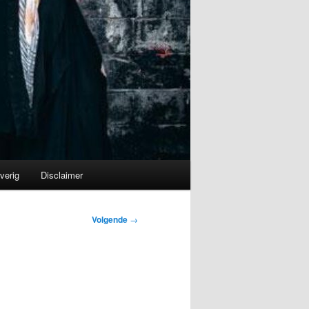
verig
Disclaimer
Volgende
→