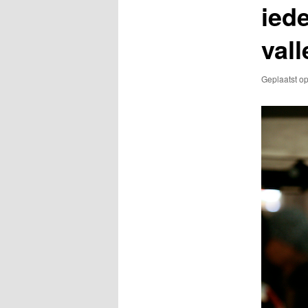
ied
vall
Geplaatst o