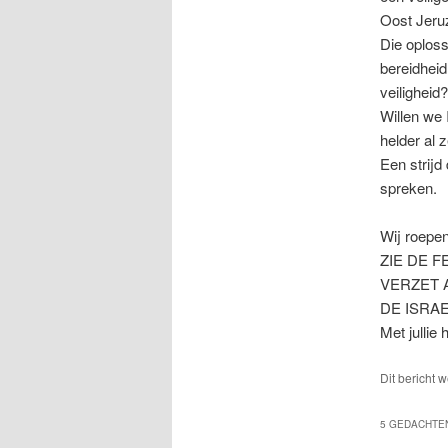
Oost Jeruz
Die oplossi
bereidheid
veiligheid
Willen we 
helder al 
Een strijd
spreken.
Wij roepe
ZIE DE 
VERZET 
DE ISRA
Met jullie 
Dit bericht 
5 GEDACHTEN