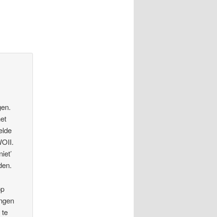
gen.
et
elde
WOII.
iet’
den.
op
ingen
 te