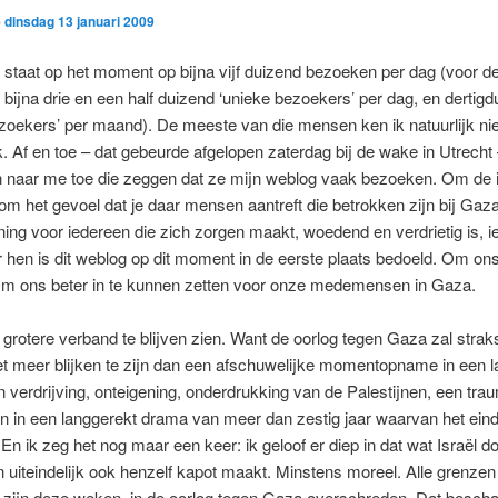
p
dinsdag 13 januari 2009
 staat op het moment op bijna vijf duizend bezoeken per dag (voor d
 bijna drie en een half duizend ‘unieke bezoekers’ per dag, en dertig
zoekers’ per maand). De meeste van die mensen ken ik natuurlijk nie
k. Af en toe – dat gebeurde afgelopen zaterdag bij de wake in Utrech
 naar me toe die zeggen dat ze mijn weblog vaak bezoeken. Om de i
m het gevoel dat je daar mensen aantreft die betrokken zijn bij Gaza
ing voor iedereen die zich zorgen maakt, woedend en verdrietig is, ie
 hen is dit weblog op dit moment in de eerste plaats bedoeld. Om ons
Om ons beter in te kunnen zetten voor onze medemensen in Gaza.
grotere verband te blijven zien. Want de oorlog tegen Gaza zal straks
iet meer blijken te zijn dan een afschuwelijke momentopname in een 
 verdrijving, onteigening, onderdrukking van de Palestijnen, een tra
 in een langgerekt drama van meer dan zestig jaar waarvan het eind
s. En ik zeg het nog maar een keer: ik geloof er diep in dat wat Israël d
n uiteindelijk ook henzelf kapot maakt. Minstens moreel. Alle grenzen
 zijn deze weken, in de oorlog tegen Gaza overschreden. Dat beschad