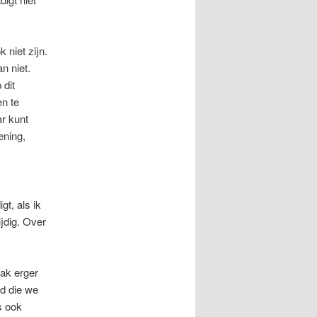
 niet zijn.
n niet.
 dit
n te
ar kunt
ening,
t, als ik
ijdig. Over
aak erger
d die we
s ook