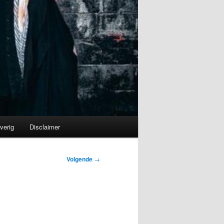
verig
Disclaimer
Volgende
→