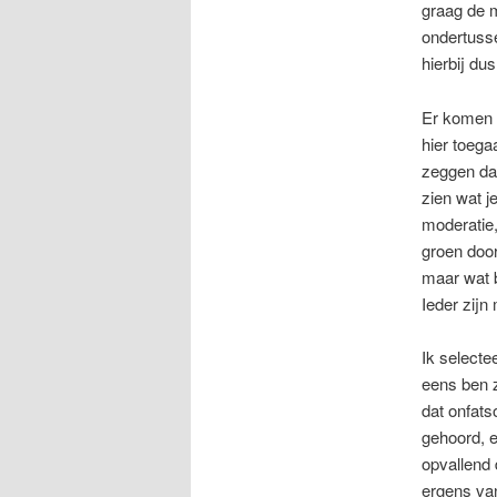
graag de 
ondertusse
hierbij du
Er komen t
hier toega
zeggen dat
zien wat j
moderatie,
groen door
maar wat 
Ieder zijn
Ik selecte
eens ben z
dat onfats
gehoord, e
opvallend 
ergens van