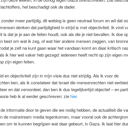
slachtoffers, het beschadigt ook de dader.
 zonder meer partijdig, dit weblog is geen neutraal forum en wil dat ook
nsen denken dat partijdigheid in strijd is met objectiviteit. Ik vind va
it is dat je je aan de feiten houdt, ook als die je niet bevallen. Ik doe op
n best om wat ik zeg, of wat hier andere mensen zeggen, van bronne
zodat je zelf na kunt gaan waar het vandaan komt en daar kritisch na
als ik hier wel vaker heb gezegd: iedereen heeft recht op zijn eigen m
p zijn eigen feiten.
id en objectiviteit zijn in mijn visie dus niet strijdig. Als ik voor de
ten ben, als ik constateer dat Israel die mensenrechten niet eerbiedig
eer en dat veroordeel, dan ben ik dus tegelijkertijd objectief – en part
ssie heb ik al eerder geschreven: zie
hier.
 de informatie door te geven die we nodig hebben, de actualiteit die v
 in de mainstream media tegenkomen, maar vooral ook de achtergron
en om te kunnen begrijpen wat daar gebeurt, in Gaza. Ik laat hier du