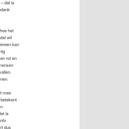
– dat is
bedank
hoe het
dat wil
edereen kan
nig
en rot en
 mensen
allen.
enen.
et mee
 betekent
en
et is
info
rt dus