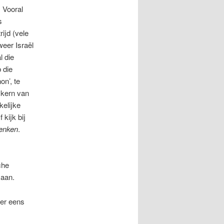
 Vooral
s
ijd (vele
weer Israël
l die
 die
on’, te
 kern van
kelijke
f kijk bij
enken
.
che
 aan.
eer eens