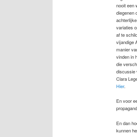
nooit een
diegenen d
achterlijk
variaties 
af te schi
vijandige 
manier van
vinden in 
die versch
discussie 
Clara Lege
Hier
.
En voor ee
propaganda
En dan hoo
kunnen he