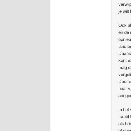
verwij
je wilt
Ook al
en de 
opnieu
land b
Daarna
kunt e
mag da
vergel
Door d
naar v
aanged
In het
Israël
als bri
of doo