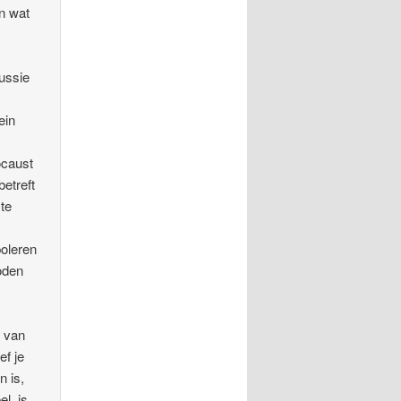
an wat
cussie
ein
ocaust
betreft
 te
poleren
oden
d van
ef je
n is,
el, is