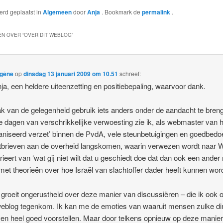
werd geplaatst in
Algemeen
door
Anja
. Bookmark de
permalink
.
N OVER “
OVER DIT WEBLOG
”
egêne
op
dinsdag 13 januari 2009 om 10.51
schreef:
ja, een heldere uiteenzetting en positiebepaling, waarvoor dank.
k van de gelegenheid gebruik iets anders onder de aandacht te bren
e dagen van verschrikkelijke verwoesting zie ik, als webmaster van h
aniseerd verzet’ binnen de PvdA, vele steunbetuigingen en goedbedo
tbrieven aan de overheid langskomen, waarin verwezen wordt naar 
rieert van ‘wat gij niet wilt dat u geschiedt doe dat dan ook een ander n
 met theorieën over hoe Israël van slachtoffer dader heeft kunnen wor
j groeit ongerustheid over deze manier van discussiëren – die ik ook 
eblog tegenkom. Ik kan me de emoties van waaruit mensen zulke d
ven heel goed voorstellen. Maar door telkens opnieuw op deze manier