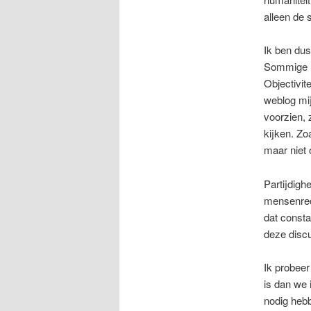
alleen de 
Ik ben dus
Sommige me
Objectivite
weblog mij
voorzien, 
kijken. Zo
maar niet o
Partijdighe
mensenrech
dat constat
deze discu
Ik probeer
is dan we
nodig hebb