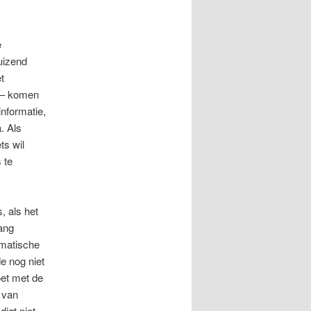
e
duizend
t
t – komen
nformatie,
. Als
ts wil
 te
, als het
lang
umatische
e nog niet
oet met de
 van
igt niet