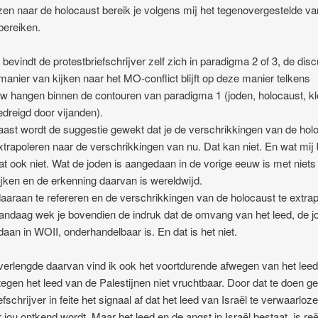
zen naar de holocaust bereik je volgens mij het tegenovergestelde v
 bereiken.
 bevindt de protestbriefschrijver zelf zich in paradigma 2 of 3, de dis
manier van kijken naar het MO-conflict blijft op deze manier telkens
w hangen binnen de contouren van paradigma 1 (joden, holocaust, kl
edreigd door vijanden).
ast wordt de suggestie gewekt dat je de verschrikkingen van de hol
xtrapoleren naar de verschrikkingen van nu. Dat kan niet. En wat mij 
t ook niet. Wat de joden is aangedaan in de vorige eeuw is met niets
ijken en de erkenning daarvan is wereldwijd.
aaraan te refereren en de verschrikkingen van de holocaust te extra
andaag wek je bovendien de indruk dat de omvang van het leed, de j
aan in WOII, onderhandelbaar is. En dat is het niet.
 verlengde daarvan vind ik ook het voortdurende afwegen van het lee
 tegen het leed van de Palestijnen niet vruchtbaar. Door dat te doen ge
efschrijver in feite het signaal af dat het leed van Israël te verwaarloze
r jou ontkend wordt. Maar het leed en de angst in Israël bestaat, is reë