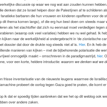
 werkelijke discussie op waar we nog wat aan zouden kunnen hebben.
ie denken dat ze Israel helpen door de Palestijnen af te schilderen al
e fanatieke barbaren die hun vrouwen en kinderen opofferen voor de str
op dit thema komen langs), of die erg hun best doen om steeds maar 
lderen als het slachtoffer dat zich nu eenmaal moet verdedigen tegen a
Arabieren (waarop ook veel variaties) hebben we nu wel gehad. Ik heb
 kijken naar de werkelijkheid al ondergebracht in ‘de zionistische can
het dossier dat door de drukte nog steeds niet af is.
Hier
. En ik heb de
illende manieren van kijken – met de bijbehorende polarisatie die wer
vrijwel onmogelijk maakt – omschreven in de paradigmastrijd,
hier
. O
ne, voor een korte, heldere introductie:
waarom we denken wat we d
n frisse inventarisatie van de nieuwste leugens waarmee de Israëlis
machine probeert de oorlog tegen Gaza goed te praten, die komt er
p ik dat er spoedig tijden aanbreken dat we het op dit weblog ook w
bben over andere zaken.