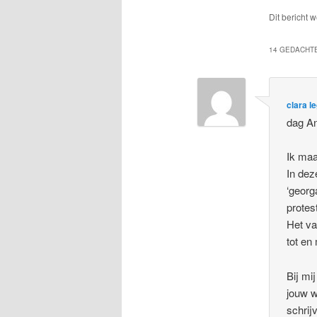
Dit bericht 
14 GEDACHTE
clara l
dag An
Ik maa
In dez
‘georg
protes
Het va
tot en
Bij mi
jouw w
schrij