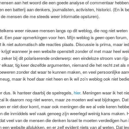
mensen aan het woord die een goede analyse of commentaar hebben 
n een batterij aan denkers, journalisten, activisten, historici. (En ik 
s de mensen die me steeds weer informatie opsturen).
elkens weer nieuwe mensen langs op dit weblog, die nog niet weten 
at. Een paar opmerkingen voor hen. Mijn weblog is
geen
open forum, 
 ik niet automatisch alle reacties plaats. Discussie is prima, maar i
e krijgt wanneer je een website openstelt zonder of met maar heel wei
 zeker bij dit polariserende onderwerp: een eindeloze stroom van rijp 
 elkaar, tig keer dezelfde argumenten, niemand die het recht zet als
beweren zonder dat waar te kunnen maken, en veel persoonlijke aanv
 meug, maar ik hoef daar niet heen en ik wil zo’n weblog ook niet bedi
er dus. Ik hanteer daarbij de spelregels,
hier
. Meningen waar ik het ni
al ik daarom nog niet weren, maar ze moeten wel wat bijdragen. Dat
oen er niet door komt, maar ook meningen die we al vele keren hebb
n die inmiddels wel vaak genoeg zijn weerlegd weinig kans maken. H
dat veel van de mensen die denken Israel te moeten verdedigen hun 
 een website afplukken, en er zelf evident niets van af weten. Dat lev