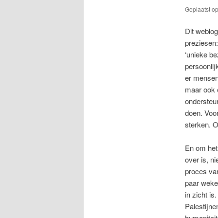
Geplaatst o
Dit weblog
preziesen:
‘unieke be
persoonlij
er mensen
maar ook o
ondersteun
doen. Voor
sterken. 
En om het 
over is, n
proces van
paar weken
in zicht i
Palestijne
humaniteit