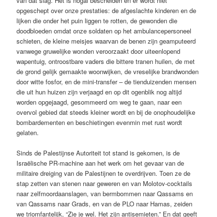
van dat slag. Het is nogal bescheiden en er wordt niet
opgeschept over onze prestaties: de afgeslachte kinderen en de
lijken die onder het puin liggen te rotten, de gewonden die
doodbloeden omdat onze soldaten op het ambulancepersoneel
schieten, de kleine meisjes waarvan de benen zijn geamputeerd
vanwege gruwelijke wonden veroorzaakt door uiteenlopend
wapentuig, ontroostbare vaders die bittere tranen huilen, de met
de grond gelijk gemaakte woonwijken, de vreselijke brandwonden
door witte fosfor, en de mini-transfer – de tienduizenden mensen
die uit hun huizen zijn verjaagd en op dit ogenblik nog altijd
worden opgejaagd, gesommeerd om weg te gaan, naar een
overvol gebied dat steeds kleiner wordt en bij de onophoudelijke
bombardementen en beschietingen evenmin met rust wordt
gelaten.
Sinds de Palestijnse Autoriteit tot stand is gekomen, is de
Israëlische PR-machine aan het werk om het gevaar van de
militaire dreiging van de Palestijnen te overdrijven. Toen ze de
stap zetten van stenen naar geweren en van Molotov-cocktails
naar zelfmoordaanslagen, van bermbommen naar Qassams en
van Qassams naar Grads, en van de PLO naar Hamas, zeiden
we triomfantelijk, “Zie je wel. Het zijn antisemieten.” En dat geeft