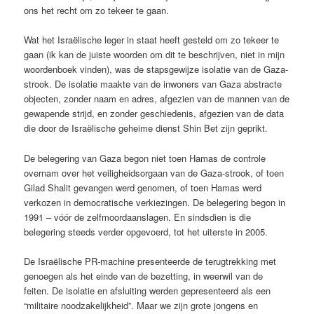
ons het recht om zo tekeer te gaan.
Wat het Israëlische leger in staat heeft gesteld om zo tekeer te
gaan (ik kan de juiste woorden om dit te beschrijven, niet in mijn
woordenboek vinden), was de stapsgewijze isolatie van de Gaza-
strook. De isolatie maakte van de inwoners van Gaza abstracte
objecten, zonder naam en adres, afgezien van de mannen van de
gewapende strijd, en zonder geschiedenis, afgezien van de data
die door de Israëlische geheime dienst Shin Bet zijn geprikt.
De belegering van Gaza begon niet toen Hamas de controle
overnam over het veiligheidsorgaan van de Gaza-strook, of toen
Gilad Shalit gevangen werd genomen, of toen Hamas werd
verkozen in democratische verkiezingen. De belegering begon in
1991 – vóór de zelfmoordaanslagen. En sindsdien is die
belegering steeds verder opgevoerd, tot het uiterste in 2005.
De Israëlische PR-machine presenteerde de terugtrekking met
genoegen als het einde van de bezetting, in weerwil van de
feiten. De isolatie en afsluiting werden gepresenteerd als een
“militaire noodzakelijkheid”. Maar we zijn grote jongens en