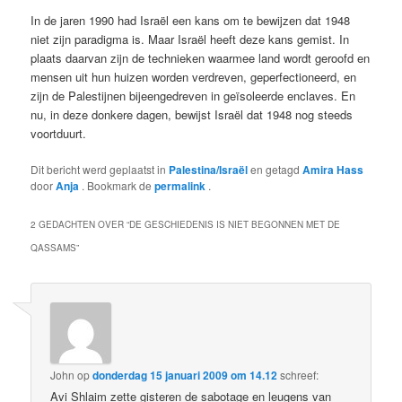
In de jaren 1990 had Israël een kans om te bewijzen dat 1948
niet zijn paradigma is. Maar Israël heeft deze kans gemist. In
plaats daarvan zijn de technieken waarmee land wordt geroofd en
mensen uit hun huizen worden verdreven, geperfectioneerd, en
zijn de Palestijnen bijeengedreven in geïsoleerde enclaves. En
nu, in deze donkere dagen, bewijst Israël dat 1948 nog steeds
voortduurt.
Dit bericht werd geplaatst in
Palestina/Israël
en getagd
Amira Hass
door
Anja
. Bookmark de
permalink
.
2 GEDACHTEN OVER “
DE GESCHIEDENIS IS NIET BEGONNEN MET DE
QASSAMS
”
John
op
donderdag 15 januari 2009 om 14.12
schreef:
Avi Shlaim zette gisteren de sabotage en leugens van