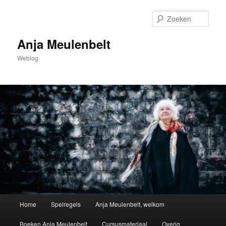
Spring
naar
Zoek
de
primaire
Anja Meulenbelt
inhoud
Weblog
Hoofdmenu
Home
Spelregels
Anja Meulenbelt, welkom
Boeken Anja Meulenbelt
Cursusmateriaal
Overig