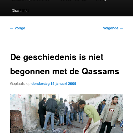
Disclaimer
Bericht
←
Vorige
Volgende
→
navigatie
De geschiedenis is niet
begonnen met de Qassams
Geplaatst op
donderdag 15 januari 2009