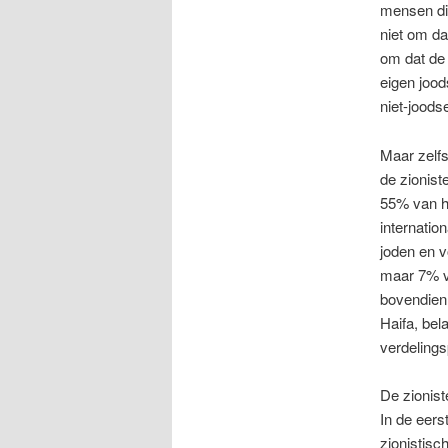
mensen die
niet om da
om dat de 
eigen jood
niet-joods
Maar zelfs
de zionist
55% van h
internati
joden en v
maar 7% va
bovendien 
Haifa, bel
verdeling
De zionist
In de eers
zionistisc