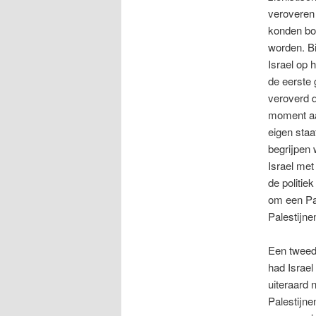
veroveren 
konden bo
worden. B
Israel op h
de eerste 
veroverd d
moment aan
eigen staat
begrijpen 
Israel met
de politie
om een Pal
Palestijnen
Een tweed
had Israel
uiteraard 
Palestijne