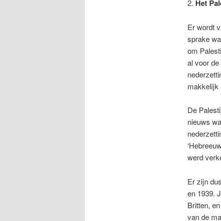
2.
Het Pal
Er wordt v
sprake was
om Palesti
al voor de
nederzetti
makkelijk
De Palesti
nieuws was
nederzetti
‘Hebreeuws
werd verk
Er zijn d
en 1939. J
Britten, e
van de ma