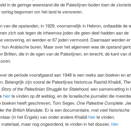
d in de geringe weerstand die de Palestijnen boden toen de zionist
 oorlog begonnen om het land te veroveren.
n van die opstanden, in 1929, voornamelijk in Hebron, ontlaadde de
jnen zich ook tegen de inheemse joden die geen deel hadden aan de
he verovering, en werden er 67 joden vermoord. Daarnaast werden er
r hun Arabische buren. Maar over het algemeen was de opstand geric
en Britten, die in de ogen van de Palestijnen, en terecht, de kant van 
kozen.
ver de periode voorafgaand aan 1948 is een reeks aan boeken en art
. Belangrijk zijn vooral de Palestijnse historicus Rashid Khalidi,
The 
Story of the Palestinian Struggle for Statehood,
een samenvatting in 
ds
hier
te vinden op dit weblog, en de Israelische journalist die meerde
he boeken heeft geschreven, Tom Segev,
One Palestine Complete. Je
er the British Mandate
. Er is een documentaire, met veel historische
taar (in het Engels) van onder andere Khalidi
hier
te vinden.
 materiaal, maar nog ongeordend, te vinden in het dossier,
hier.