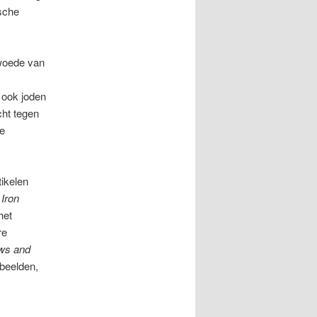
ische
 woede van
 ook joden
ht tegen
de
ikelen
Iron
het
re
ws and
 beelden,