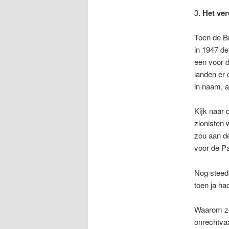
3.
Het ver
Toen de Br
in 1947 de
een voor d
landen er 
in naam, a
Kijk naar 
zionisten 
zou aan de
voor de Pa
Nog steeds
toen ja ha
Waarom zei
onrechtva