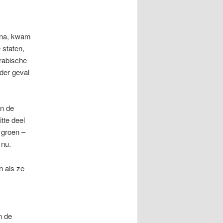
tina, kwam
 staten,
Arabische
der geval
an de
tte deel
 groen –
 nu.
n als ze
n de