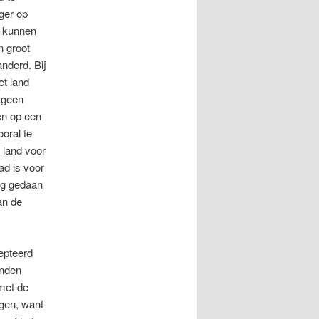
ger op
d kunnen
n groot
anderd. Bij
et land
 geen
en op een
ooral te
 land voor
ad is voor
ng gedaan
an de
epteerd
onden
 met de
jgen, want