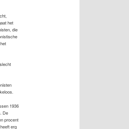
cht,
gaat het
isten, die
onistische
 het
slecht
nisten
keloos.
ussen 1936
n. De
en procent
heeft erg