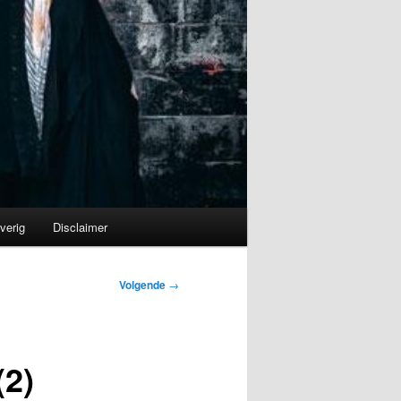
verig
Disclaimer
Volgende
→
(2)