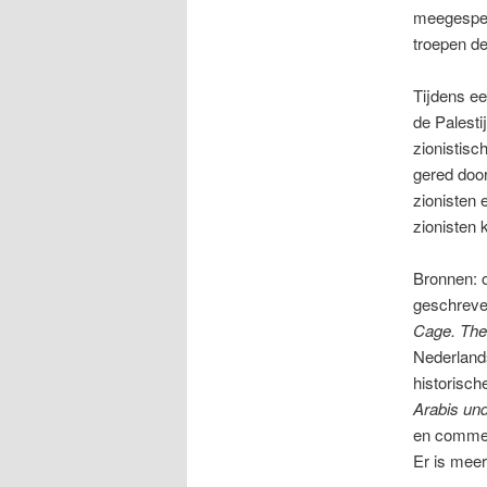
meegespeel
troepen de
Tijdens ee
de Palesti
zionistisc
gered doo
zionisten 
zionisten 
Bronnen: o
geschreven
Cage. The 
Nederlan
historisc
Arabis und
en commen
Er is meer