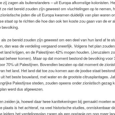
 zij zagen als buitenstanders – uit Europa afkomstige kolonisten. He
t ze niet bereid zouden zijn geweest om vluchtelingen op te nemen, h
zionistische joden die uit Europa kwamen duidelijk van plan waren 
se staat op te richten die hoe dan ook ten koste zou gaan van de er 
e bevolking.
 als ze bereid zouden zijn geweest om een deel van hun land af te s
en, dan was de verdeling vergaand oneerlijk. Volgens het plan zouden
et land krijgen, en de Palestijnen 42% mogen houden. (Jeruzalem z
onaal beheer komen). Maar op dat moment bestond de bevolking voor 
oor 70% uit Palestijnen. Bovendien bezaten op dat moment de zionis
n het land. Het land dat toe zou komen aan de joodse staat bestond
uit het beste bouwland, met water en de grootste citrusplantages. Ja
angrijke Palestijnse steden, zouden opeens onder zionistisch gezag 
splan werd dus afgewezen.
en zeiden ja, hoewel daar twee kanttekeningen bij gemaakt moeten 
te plaats is het achteraf, na veel historische studies, onmiskenbaar d
he leiders het verdelingsplan zagen als een opstapje om nog meer lan