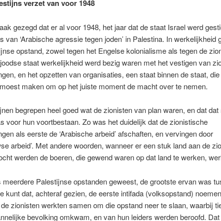
estijns verzet van voor 1948
aak gezegd dat er al voor 1948, het jaar dat de staat Israel werd gesti
 van ‘Arabische agressie tegen joden’ in Palestina. In werkelijkheid 
jnse opstand, zowel tegen het Engelse kolonialisme als tegen de zion
 joodse staat werkelijkheid werd bezig waren met het vestigen van zi
ngen, en het opzetten van organisaties, een staat binnen de staat, die
 moest maken om op het juiste moment de macht over te nemen.
jnen begrepen heel goed wat de zionisten van plan waren, en dat dat 
 voor hun voortbestaan. Zo was het duidelijk dat de zionistische
ngen als eerste de ‘Arabische arbeid’ afschaften, en vervingen door
e arbeid’. Met andere woorden, wanneer er een stuk land aan de zio
ocht werden de boeren, die gewend waren op dat land te werken, wer
us meerdere Palestijnse opstanden geweest, de grootste ervan was t
e kunt dat, achteraf gezien, de eerste intifada (volksopstand) noeme
n de zionisten werkten samen om die opstand neer te slaan, waarbij ti
nnelijke bevolking omkwam, en van hun leiders werden beroofd. Dat 