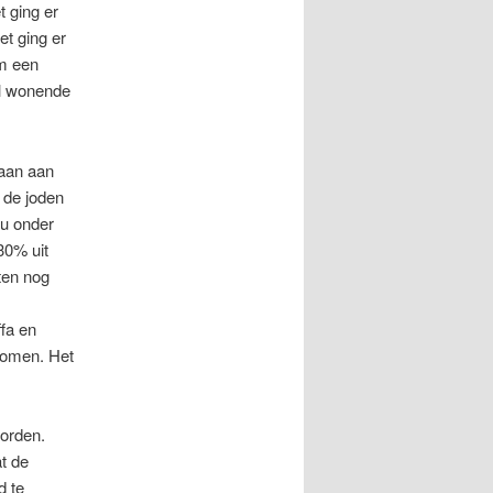
t ging er
et ging er
om een
al wonende
taan aan
 de joden
ou onder
30% uit
ten nog
ffa en
komen. Het
worden.
at de
d te