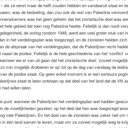
– als ze eerst maar de helft zouden hebben en vandaaruit staat en le
uwen, was de bedoeling, dan zou ook de rest van Palestina verover
innenskamers was het geen geheim dat het zionistische doel was ee
et hele gebied dat toen nog Palestina heette. Feitelijk is dan nooit ver
gelegenheid, de oorlog rondom 1948, werd een veel groter stuk van h
an in het verdelingsplan was toegezegd, en de zionisten hielden zich
 de afspraak van het verdelingsplan, dat de Palestijnen recht hadd
 naast de joodse. Feitelijk is de hele geschiedenis van het ‘conflict’ v
wanneer we er van uit gaan dat het zionistische doel: ‘zoveel mogelijk
 zo min mogelijk Arabieren er op’ tot op de dag van vandaag de leidra
k van de joodse staat. Op geen enkel moment is er een serieuze pogi
estijnse staat te laten ontstaan op dat deel van het land dat de VN a
 had willen laten.
e punt: wanneer de Palestijnen het verdelingsplan wel hadden geacc
 in de moeilijkheden gezeten: op het deel dat hen was toegezegd wo
nog vele Palestijnen. En het doel van de zionisten was zeker niet om
n in één land samen te leven, maar om ze zoveel mogelijk weg te kri