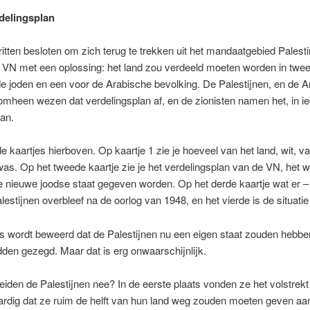
delingsplan
itten besloten om zich terug te trekken uit het mandaatgebied Pales
 VN met een oplossing: het land zou verdeeld moeten worden in twee
e joden en een voor de Arabische bevolking. De Palestijnen, en de 
omheen wezen dat verdelingsplan af, en de zionisten namen het, in ie
an.
de kaartjes hierboven. Op kaartje 1 zie je hoeveel van het land, wit, v
was. Op het tweede kaartje zie je het verdelingsplan van de VN, het wi
 nieuwe joodse staat gegeven worden. Op het derde kaartje wat er –
lestijnen overbleef na de oorlog van 1948, en het vierde is de situatie
 wordt beweerd dat de Palestijnen nu een eigen staat zouden hebbe
dden gezegd. Maar dat is erg onwaarschijnlijk.
den de Palestijnen nee? In de eerste plaats vonden ze het volstrekt
ardig dat ze ruim de helft van hun land weg zouden moeten geven aa