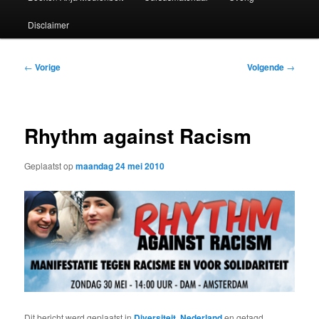
Disclaimer
Bericht
←
Vorige
Volgende
→
navigatie
Rhythm against Racism
Geplaatst op
maandag 24 mei 2010
Dit bericht werd geplaatst in
Diversiteit
,
Nederland
en getagd