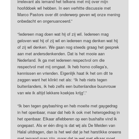
irrelevant als iemand het telkens met mij over mijn
hoofddoek wil hebben. In een verhitte discussie met
Marco Pastors over dit onderwerp geven wij onze mening
onbedacht en ongenuanceerd.”
“Iedereen mag doen wat hij of zij wil. Iedereen mag
geloven wat hij of zij wil en iedereen mag denken wat hij
of zij wil denken. We gaan nog steeds graag het gesprek
aan met andersdenkenden. Dat is het mooie aan
Nederland. Ik ga met iedereen respectvol om die
respectvol met mij omgaat. Ik heb homo collega’s,
kennissen en vrienden. Eigenlijk haat ik het om dit te
zeggen want het klinkt net als: “Ik heb niets tegen
buitenlanders, ik heb zelfs een buitenlandse buurvrouw
van wie ik altijd lekkere koekjes krijg”.”
“Ik ben tegen gaybashing en heb moeite met gaygedrag
in het openbaar, maar dat heb ik ook met heterogedrag in
het openbaar. Elkaar aflebberen op een bushalte vind ik
ongepast. Als er één ding is dat wij als De Meiden van
Halal uitdragen, dan is het wel dat je het harstikke oneens
met iemand mag zijn, maar dat je wel met elkaar moet