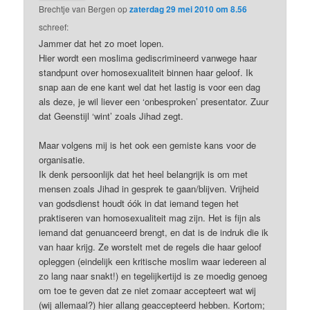
Brechtje van Bergen
op
zaterdag 29 mei 2010 om 8.56
schreef:
Jammer dat het zo moet lopen.
Hier wordt een moslima gediscrimineerd vanwege haar
standpunt over homosexualiteit binnen haar geloof. Ik
snap aan de ene kant wel dat het lastig is voor een dag
als deze, je wil liever een ‘onbesproken’ presentator. Zuur
dat Geenstijl ‘wint’ zoals Jihad zegt.
Maar volgens mij is het ook een gemiste kans voor de
organisatie.
Ik denk persoonlijk dat het heel belangrijk is om met
mensen zoals Jihad in gesprek te gaan/blijven. Vrijheid
van godsdienst houdt óók in dat iemand tegen het
praktiseren van homosexualiteit mag zijn. Het is fijn als
iemand dat genuanceerd brengt, en dat is de indruk die ik
van haar krijg. Ze worstelt met de regels die haar geloof
opleggen (eindelijk een kritische moslim waar iedereen al
zo lang naar snakt!) en tegelijkertijd is ze moedig genoeg
om toe te geven dat ze niet zomaar accepteert wat wij
(wij allemaal?) hier allang geaccepteerd hebben. Kortom;