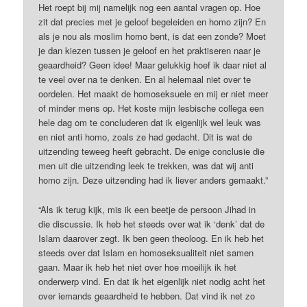
Het roept bij mij namelijk nog een aantal vragen op. Hoe
zit dat precies met je geloof begeleiden en homo zijn? En
als je nou als moslim homo bent, is dat een zonde? Moet
je dan kiezen tussen je geloof en het praktiseren naar je
geaardheid? Geen idee! Maar gelukkig hoef ik daar niet al
te veel over na te denken. En al helemaal niet over te
oordelen. Het maakt de homoseksuele en mij er niet meer
of minder mens op. Het koste mijn lesbische collega een
hele dag om te concluderen dat ik eigenlijk wel leuk was
en niet anti homo, zoals ze had gedacht. Dit is wat de
uitzending teweeg heeft gebracht. De enige conclusie die
men uit die uitzending leek te trekken, was dat wij anti
homo zijn. Deze uitzending had ik liever anders gemaakt.”
“Als ik terug kijk, mis ik een beetje de persoon Jihad in
die discussie. Ik heb het steeds over wat ik ‘denk’ dat de
Islam daarover zegt. Ik ben geen theoloog. En ik heb het
steeds over dat Islam en homoseksualiteit niet samen
gaan. Maar ik heb het niet over hoe moeilijk ik het
onderwerp vind. En dat ik het eigenlijk niet nodig acht het
over iemands geaardheid te hebben. Dat vind ik net zo