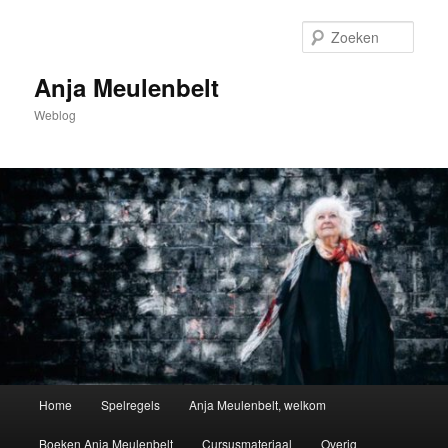
Spring
naar
Zoek
de
primaire
Anja Meulenbelt
inhoud
Weblog
Hoofdmenu
Home
Spelregels
Anja Meulenbelt, welkom
Boeken Anja Meulenbelt
Cursusmateriaal
Overig