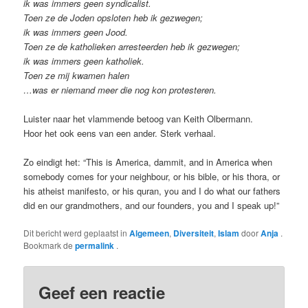
ik was immers geen syndicalist.
Toen ze de Joden opsloten heb ik gezwegen;
ik was immers geen Jood.
Toen ze de katholieken arresteerden heb ik gezwegen;
ik was immers geen katholiek.
Toen ze mij kwamen halen
…was er niemand meer die nog kon protesteren.
Luister naar het vlammende betoog van Keith Olbermann.
Hoor het ook eens van een ander. Sterk verhaal.
Zo eindigt het: “This is America, dammit, and in America when
somebody comes for your neighbour, or his bible, or his thora, or
his atheist manifesto, or his quran, you and I do what our fathers
did en our grandmothers, and our founders, you and I speak up!”
Dit bericht werd geplaatst in
Algemeen
,
Diversiteit
,
Islam
door
Anja
.
Bookmark de
permalink
.
Geef een reactie