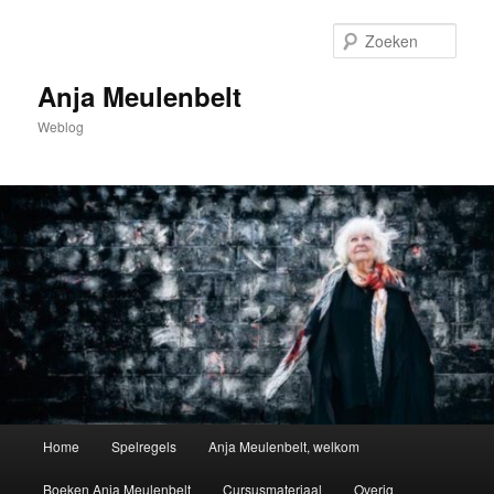
Spring
naar
Zoek
de
primaire
Anja Meulenbelt
inhoud
Weblog
Hoofdmenu
Home
Spelregels
Anja Meulenbelt, welkom
Boeken Anja Meulenbelt
Cursusmateriaal
Overig