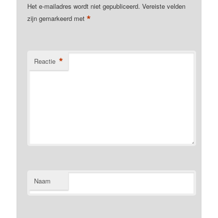
Het e-mailadres wordt niet gepubliceerd.
Vereiste velden
*
zijn gemarkeerd met
*
Reactie
Naam