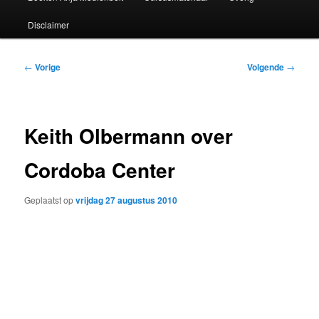
Disclaimer
Bericht
←
Vorige
Volgende
→
navigatie
Keith Olbermann over
Cordoba Center
Geplaatst op
vrijdag 27 augustus 2010