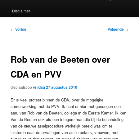
Disclaimer
Bericht
←
Vorige
Volgende
→
navigatie
Rob van de Beeten over
CDA en PVV
Geplaatst op
vrijdag 27 augustus 2010
Er is veel protest binnen de CDA, over de mogelijke
samenwerking met de PVV. Ik haal er hier met genoegen een
aan, van Rob van de Beeten, collega in de Eerste Kamer. Ik ken
Van de Beeten ook als een integere man die bij de behandeling
van de nieuwe asielprocedure werkelijk bereid was om te
luisteren naar de ervaringen van asielzoekers, vrouwen, met
zware geweldervaringen, en mee wil denken wat er voor hen