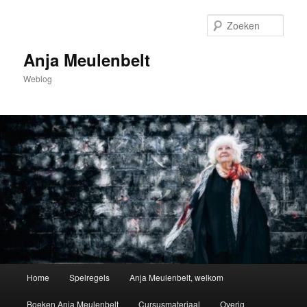
Spring
naar
Zoek
de
primaire
Anja Meulenbelt
inhoud
Weblog
Hoofdmenu
Home
Spelregels
Anja Meulenbelt, welkom
Boeken Anja Meulenbelt
Cursusmateriaal
Overig