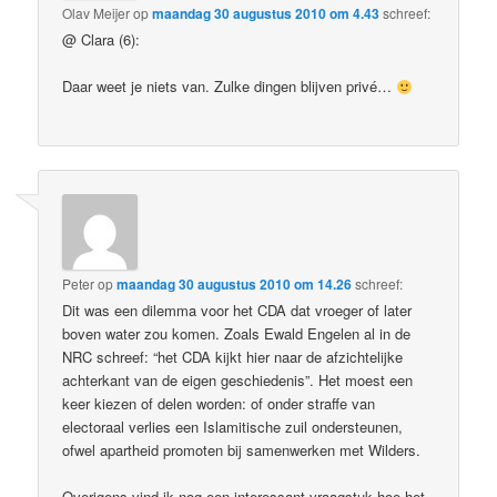
Olav Meijer
op
maandag 30 augustus 2010 om 4.43
schreef:
@ Clara (6):
Daar weet je niets van. Zulke dingen blijven privé…
Peter
op
maandag 30 augustus 2010 om 14.26
schreef:
Dit was een dilemma voor het CDA dat vroeger of later
boven water zou komen. Zoals Ewald Engelen al in de
NRC schreef: “het CDA kijkt hier naar de afzichtelijke
achterkant van de eigen geschiedenis”. Het moest een
keer kiezen of delen worden: of onder straffe van
electoraal verlies een Islamitische zuil ondersteunen,
ofwel apartheid promoten bij samenwerken met Wilders.
Overigens vind ik nog een interessant vraagstuk hoe het