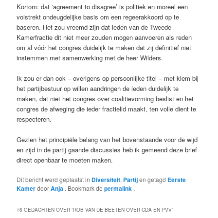
Kortom: dat ‘agreement to disagree’ is politiek en moreel een
volstrekt ondeugdelijke basis om een regeerakkoord op te
baseren. Het zou vreemd zijn dat leden van de Tweede
Kamerfractie dit niet meer zouden mogen aanvoeren als reden
om al vóór het congres duidelijk te maken dat zij definitief niet
instemmen met samenwerking met de heer Wilders.
Ik zou er dan ook – overigens op persoonlijke titel – met klem bij
het partijbestuur op willen aandringen de leden duidelijk te
maken, dat niet het congres over coalitievorming beslist en het
congres de afweging die ieder fractielid maakt, ten volle dient te
respecteren.
Gezien het principiële belang van het bovenstaande voor de wijd
en zijd in de partij gaande discussies heb ik gemeend deze brief
direct openbaar te moeten maken.
Dit bericht werd geplaatst in
Diversiteit
,
Partij
en getagd
Eerste
Kamer
door
Anja
. Bookmark de
permalink
.
16 GEDACHTEN OVER “
ROB VAN DE BEETEN OVER CDA EN PVV
”