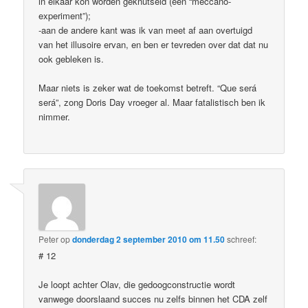
in elkaar kon worden geknutseld (een “meccano-
experiment”);
-aan de andere kant was ik van meet af aan overtuigd
van het illusoire ervan, en ben er tevreden over dat dat nu
ook gebleken is.
Maar niets is zeker wat de toekomst betreft. “Que será
será”, zong Doris Day vroeger al. Maar fatalistisch ben ik
nimmer.
Peter
op
donderdag 2 september 2010 om 11.50
schreef:
# 12
Je loopt achter Olav, die gedoogconstructie wordt
vanwege doorslaand succes nu zelfs binnen het CDA zelf