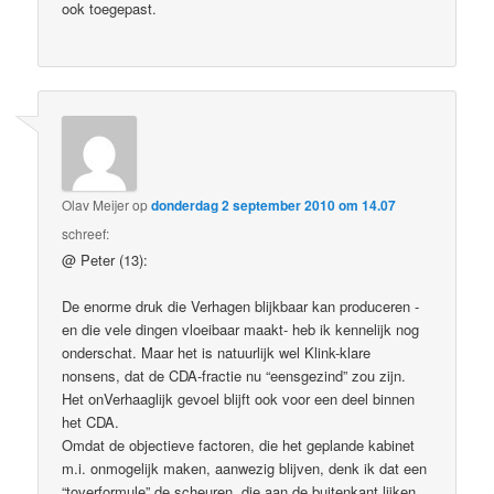
ook toegepast.
Olav Meijer
op
donderdag 2 september 2010 om 14.07
schreef:
@ Peter (13):
De enorme druk die Verhagen blijkbaar kan produceren -
en die vele dingen vloeibaar maakt- heb ik kennelijk nog
onderschat. Maar het is natuurlijk wel Klink-klare
nonsens, dat de CDA-fractie nu “eensgezind” zou zijn.
Het onVerhaaglijk gevoel blijft ook voor een deel binnen
het CDA.
Omdat de objectieve factoren, die het geplande kabinet
m.i. onmogelijk maken, aanwezig blijven, denk ik dat een
“toverformule” de scheuren, die aan de buitenkant lijken