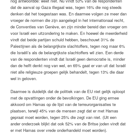
nog antwoordde: weet niet. Nu vindt 53% van de respondenten
dat de aanval op Gaza illegaal was, tegen 16% die nog steeds
denken dat het toegestaan was. En daarmee volgen ze meer dan
vroeger de normen die zijn aangelegd in het internationaal recht,
de Conventies van Genève, en zijn minder bereid dan vroeger om
voor Israël een uitzondering te maken. En hoewel de meerderheid
vindt dat beide partijen schuld hebben, beschouwt 31% de
Palestijnen als de belangrijkste slachtoffers, tegen nog maar 6%
die Israëli’s als de belangrijkste slachtoffers wil zien. Een derde
van de respondenten vindt dat Israël geen democratie is, minder
dan de helft denkt nog van wel, en 65% gaat er van uit dat Israël
niet alle religieuze groepen gelijk behandelt, tegen 13% die daar
wel in geloven.
Daarmee is duidelijk dat de politiek van de EU niet gelijk oploopt
met de opvattingen onder de bevolkingen. De EU ging ermee
akkoord om Hamas op de lijst van de terreurorganisaties te
plaatsen, terwijl 45% van de mensen zegt dat er met Hamas
gepraat moet worden, tegen 25% die zegt van niet. (Uit een
ander onderzoek blijkt dat ook 52% van de Britse joden vindt dat
er met Hamas over vrede onderhandeld moet worden).