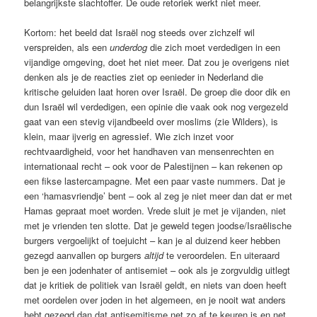
belangrijkste slachtoffer. De oude retoriek werkt niet meer.
Kortom: het beeld dat Israël nog steeds over zichzelf wil
verspreiden, als een
underdog
die zich moet verdedigen in een
vijandige omgeving, doet het niet meer. Dat zou je overigens niet
denken als je de reacties ziet op eenieder in Nederland die
kritische geluiden laat horen over Israël. De groep die door dik en
dun Israël wil verdedigen, een opinie die vaak ook nog vergezeld
gaat van een stevig vijandbeeld over moslims (zie Wilders), is
klein, maar ijverig en agressief. Wie zich inzet voor
rechtvaardigheid, voor het handhaven van mensenrechten en
internationaal recht – ook voor de Palestijnen – kan rekenen op
een fikse lastercampagne. Met een paar vaste nummers. Dat je
een ‘hamasvriendje’ bent – ook al zeg je niet meer dan dat er met
Hamas gepraat moet worden. Vrede sluit je met je vijanden, niet
met je vrienden ten slotte. Dat je geweld tegen joodse/Israëlische
burgers vergoelijkt of toejuicht – kan je al duizend keer hebben
gezegd aanvallen op burgers
altijd
te veroordelen. En uiteraard
ben je een jodenhater of antisemiet – ook als je zorgvuldig uitlegt
dat je kritiek de politiek van Israël geldt, en niets van doen heeft
met oordelen over joden in het algemeen, en je nooit wat anders
hebt gezegd dan dat antisemitisme net zo af te keuren is en net