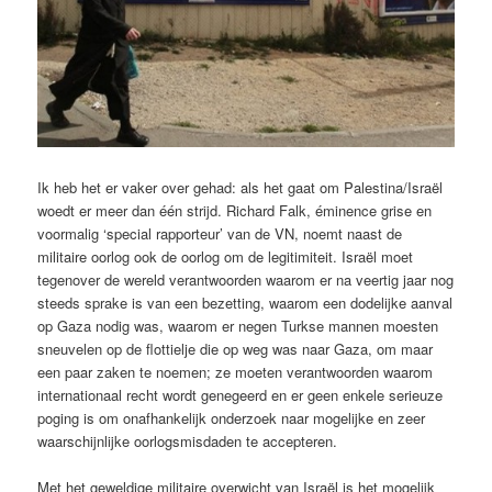
Ik heb het er vaker over gehad: als het gaat om Palestina/Israël
woedt er meer dan één strijd. Richard Falk, éminence grise en
voormalig ‘special rapporteur’ van de VN, noemt naast de
militaire oorlog ook de oorlog om de legitimiteit. Israël moet
tegenover de wereld verantwoorden waarom er na veertig jaar nog
steeds sprake is van een bezetting, waarom een dodelijke aanval
op Gaza nodig was, waarom er negen Turkse mannen moesten
sneuvelen op de flottielje die op weg was naar Gaza, om maar
een paar zaken te noemen; ze moeten verantwoorden waarom
internationaal recht wordt genegeerd en er geen enkele serieuze
poging is om onafhankelijk onderzoek naar mogelijke en zeer
waarschijnlijke oorlogsmisdaden te accepteren.
Met het geweldige militaire overwicht van Israël is het mogelijk