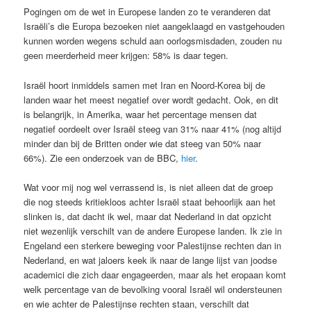
Pogingen om de wet in Europese landen zo te veranderen dat
Israëli’s die Europa bezoeken niet aangeklaagd en vastgehouden
kunnen worden wegens schuld aan oorlogsmisdaden, zouden nu
geen meerderheid meer krijgen: 58% is daar tegen.
Israël hoort inmiddels samen met Iran en Noord-Korea bij de
landen waar het meest negatief over wordt gedacht. Ook, en dit
is belangrijk, in Amerika, waar het percentage mensen dat
negatief oordeelt over Israël steeg van 31% naar 41% (nog altijd
minder dan bij de Britten onder wie dat steeg van 50% naar
66%). Zie een onderzoek van de BBC,
hier
.
Wat voor mij nog wel verrassend is, is niet alleen dat de groep
die nog steeds kritiekloos achter Israël staat behoorlijk aan het
slinken is, dat dacht ik wel, maar dat Nederland in dat opzicht
niet wezenlijk verschilt van de andere Europese landen. Ik zie in
Engeland een sterkere beweging voor Palestijnse rechten dan in
Nederland, en wat jaloers keek ik naar de lange lijst van joodse
academici die zich daar engageerden, maar als het eropaan komt
welk percentage van de bevolking vooral Israël wil ondersteunen
en wie achter de Palestijnse rechten staan, verschilt dat