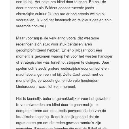
een rol bij. Het helpt om blind door te gaan. En ook de
door mensen als Wilders geconstrueerde joods-
christelijke cultuur (ik kan me er nog steeds weinig bij
voorstellen, ik vind het historisch en religieus gezien zo’n
vreemde cocktail).
Maar voor mij is de verklaring vooral dat westerse
regeringen zich stuk voor stuk tientallen jaren
gecompromitteerd hebben. En er blijkbaar nooit een
moment is gekomen waarop het voor het westen handiger
of strategischer was Israël tot stoppen te dwingen. Daar
spelen ook steeds grotere wederzijdse economische en
machtsbelangen een rol bij. Zelfs Cast Lead, met de
monsterlijke verwoestingen en de vele honderden
kinderdoden, was niet zo’n moment.
Het is kennelijk beter of gemakkelijker voor het geweten
te verantwoorden om blind door te gaan met je te
compromitteren aan de steeds perverse daden van de
Israëlische regering. Ik denk eerlijk gezegd dat de
argumenten pro om die reden gewoon mantra’s zijn
geworden. Bezweringsformules die met de Bijbel of de