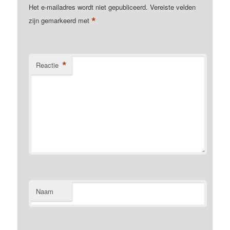
Het e-mailadres wordt niet gepubliceerd.
Vereiste velden
*
zijn gemarkeerd met
*
Reactie
Naam