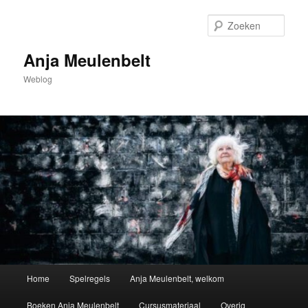
Spring
naar
Zoek
de
primaire
Anja Meulenbelt
inhoud
Weblog
Hoofdmenu
Home
Spelregels
Anja Meulenbelt, welkom
Boeken Anja Meulenbelt
Cursusmateriaal
Overig