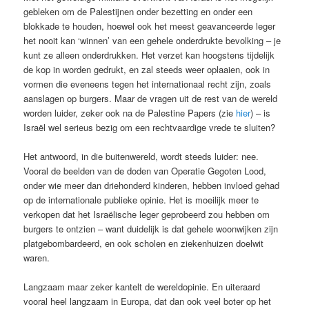
gebleken om de Palestijnen onder bezetting en onder een
blokkade te houden, hoewel ook het meest geavanceerde leger
het nooit kan ‘winnen’ van een gehele onderdrukte bevolking – je
kunt ze alleen onderdrukken. Het verzet kan hoogstens tijdelijk
de kop in worden gedrukt, en zal steeds weer oplaaien, ook in
vormen die eveneens tegen het internationaal recht zijn, zoals
aanslagen op burgers. Maar de vragen uit de rest van de wereld
worden luider, zeker ook na de Palestine Papers (zie
hier
) – is
Israël wel serieus bezig om een rechtvaardige vrede te sluiten?
Het antwoord, in die buitenwereld, wordt steeds luider: nee.
Vooral de beelden van de doden van Operatie Gegoten Lood,
onder wie meer dan driehonderd kinderen, hebben invloed gehad
op de internationale publieke opinie. Het is moeilijk meer te
verkopen dat het Israëlische leger geprobeerd zou hebben om
burgers te ontzien – want duidelijk is dat gehele woonwijken zijn
platgebombardeerd, en ook scholen en ziekenhuizen doelwit
waren.
Langzaam maar zeker kantelt de wereldopinie. En uiteraard
vooral heel langzaam in Europa, dat dan ook veel boter op het