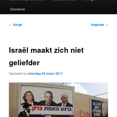
Disclaimer
Bericht
←
Vorige
Volgende
→
navigatie
Israël maakt zich niet
geliefder
Geplaatst op
zaterdag 26 maart 2011