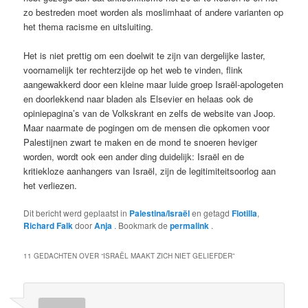
zo bestreden moet worden als moslimhaat of andere varianten op
het thema racisme en uitsluiting.
Het is niet prettig om een doelwit te zijn van dergelijke laster,
voornamelijk ter rechterzijde op het web te vinden, flink
aangewakkerd door een kleine maar luide groep Israël-apologeten
en doorlekkend naar bladen als Elsevier en helaas ook de
opiniepagina’s van de Volkskrant en zelfs de website van Joop.
Maar naarmate de pogingen om de mensen die opkomen voor
Palestijnen zwart te maken en de mond te snoeren heviger
worden, wordt ook een ander ding duidelijk: Israël en de
kritiekloze aanhangers van Israël, zijn de legitimiteitsoorlog aan
het verliezen.
Dit bericht werd geplaatst in
Palestina/Israël
en getagd
Flotilla
,
Richard Falk
door
Anja
. Bookmark de
permalink
.
11 GEDACHTEN OVER “
ISRAËL MAAKT ZICH NIET GELIEFDER
”