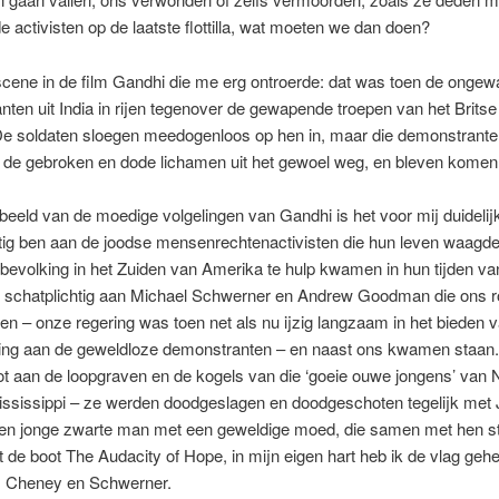
e activisten op de laatste flottilla, wat moeten we dan doen?
scene in de film Gandhi die me erg ontroerde: dat was toen de onge
ten uit India in rijen tegenover de gewapende troepen van het Brits
De soldaten sloegen meedogenloos op hen in, maar die demonstrant
g de gebroken en dode lichamen uit het gewoel weg, en bleven komen
beeld van de moedige volgelingen van Gandhi is het voor mij duidelijk
tig ben aan de joodse mensenrechtenactivisten die hun leven waagde
bevolking in het Zuiden van Amerika te hulp kwamen in hun tijden va
l schatplichtig aan Michael Schwerner en Andrew Goodman die ons 
en – onze regering was toen net als nu ijzig langzaam in het bieden 
ng aan de geweldloze demonstranten – en naast ons kwamen staan. 
t aan de loopgraven en de kogels van die ‘goeie ouwe jongens’ van
ississippi – ze werden doodgeslagen en doodgeschoten tegelijk me
en jonge zwarte man met een geweldige moed, die samen met hen sti
t de boot The Audacity of Hope, in mijn eigen hart heb ik de vlag geh
 Cheney en Schwerner.