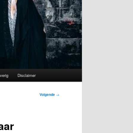
verig
Disclaimer
Volgende
→
aar