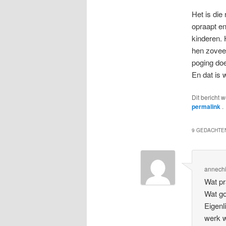
Het is die
opraapt en
kinderen. 
hen zoveel
poging do
En dat is
Dit bericht 
permalink
.
9 GEDACHTEN
annechi
Wat pr
Wat go
Eigenl
werk w