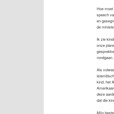
Hoe moet h
speech van
en gesegr
de ministe
Ik zie kin
onze plane
gesprekken
rondgaan.
Als volwas
islamitisch
kind, het 
Amerikaans
deze aarde
dat die ki
Mijn beste