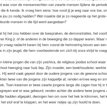
t was voor de mensenrechten van zwarte mensen tijdens de period
 die ik kende. Ik vroeg hem eens: hoe vond jij je weg naar ons toe, o
 jou zo nodig hadden? Wat maakte dat je zo reageerde op het grote 
leurde mensen in die tijd werd aangedaan?
at hij het zou hebben over de toespraken, de demonstraties, het voor
her King jr. of de anderen in de beweging die zo dapper waren. Maar 
ijn vraag nadacht kwam bij hem vooral de herinnering boven aan een
s in zijn jeugd, die hem voorbestemde om zich bij onze strijd te voeg
n kleine jongen die van zijn yeshiva, de religieus joodse school waar h
ool heenging naar huis liep. Zijn moeder, een boekhoudster, werkte 
n. Hij werd vaak gepest door de oudere jongens van de gewone schoo
kten twee van die jongens zijn keppeltje af, renden ermee weg en s
ek. Toen kwamen er twee zwarte jongens langs die zagen hoe hij in 
egrepen wat er was gebeurd, renden achter die andere twee jongens 
ltje hadden afgepakt, dwongen hen om over het hek te klimmen, het k
het stof eraf te kloppen, en het weer netjes op zijn hoofd te doen.