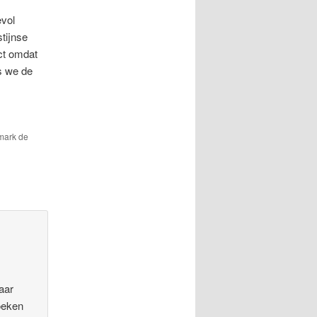
evol
stijnse
ect omdat
s we de
mark de
aar
oeken