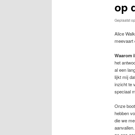
op d
Geplaatst o
Alice Walk
meevaart op
Waarom ik
het antwoo
al een lan
lijkt mij 
inzicht te 
speciaal 
Onze boot,
hebben voo
die we mee
aanvallen.
ze ons aa