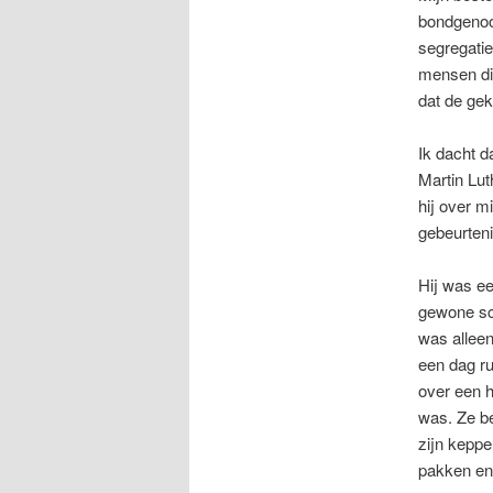
bondgenoo
segregatie
mensen die
dat de gek
Ik dacht d
Martin Lut
hij over m
gebeurteni
Hij was ee
gewone sch
was allee
een dag ru
over een h
was. Ze b
zijn keppe
pakken en 