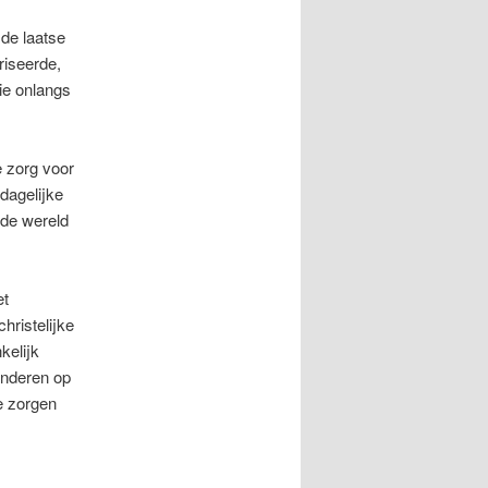
de laatse
riseerde,
ie onlangs
e zorg voor
dagelijke
 de wereld
et
christelijke
kelijk
inderen op
e zorgen