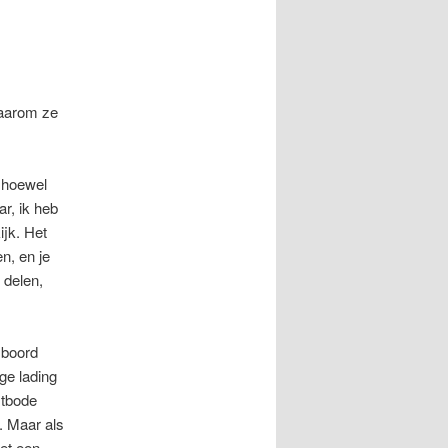
waarom ze
, hoewel
r, ik heb
ijk. Het
n, en je
 delen,
 boord
ge lading
stbode
. Maar als
et een