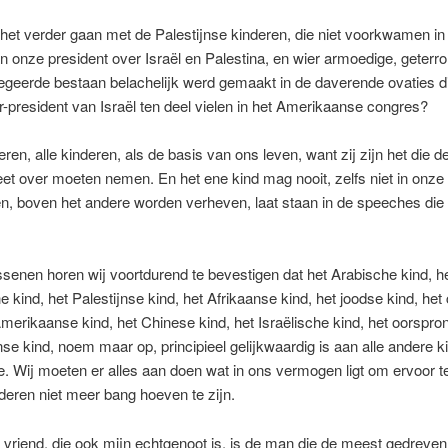
et verder gaan met de Palestijnse kinderen, die niet voorkwamen in 
 onze president over Israël en Palestina, en wier armoedige, geterro
egeerde bestaan belachelijk werd gemaakt in de daverende ovaties d
r-president van Israël ten deel vielen in het Amerikaanse congres?
deren, alle kinderen, als de basis van ons leven, want zij zijn het die d
et over moeten nemen. En het ene kind mag nooit, zelfs niet in onze 
, boven het andere worden verheven, laat staan in de speeches die
senen horen wij voortdurend te bevestigen dat het Arabische kind, h
e kind, het Palestijnse kind, het Afrikaanse kind, het joodse kind, het 
Amerikaanse kind, het Chinese kind, het Israëlische kind, het oorspron
e kind, noem maar op, principieel gelijkwaardig is aan alle andere k
. Wij moeten er alles aan doen wat in ons vermogen ligt om ervoor t
nderen niet meer bang hoeven te zijn.
 vriend, die ook mijn echtgenoot is, is de man die de meest gedreven