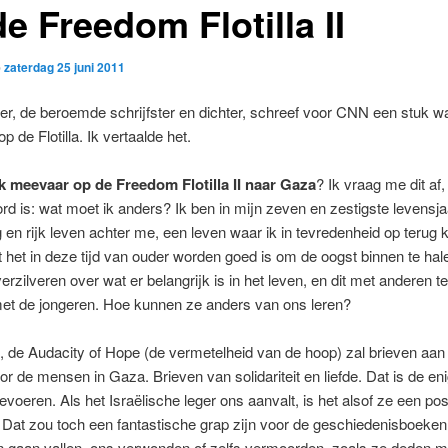
e Freedom Flotilla II
p
zaterdag 25 juni 2011
er, de beroemde schrijfster en dichter, schreef voor CNN een stuk 
 de Flotilla. Ik vertaalde het.
 meevaar op de Freedom Flotilla II naar Gaza
? Ik vraag me dit af
rd is: wat moet ik anders? Ik ben in mijn zeven en zestigste levensjaa
g en rijk leven achter me, een leven waar ik in tevredenheid op terug k
dat het in deze tijd van ouder worden goed is om de oogst binnen te hale
verzilveren over wat er belangrijk is in het leven, en dit met anderen te
met de jongeren. Hoe kunnen ze anders van ons leren?
 de Audacity of Hope (de vermetelheid van de hoop) zal brieven aan
r de mensen in Gaza. Brieven van solidariteit en liefde. Dat is de eni
voeren. Als het Israëlische leger ons aanvalt, is het alsof ze een po
 Dat zou toch een fantastische grap zijn voor de geschiedenisboeken
n gaan vallen, ons verwonden of zelfs vermoorden, zoals ze deden m