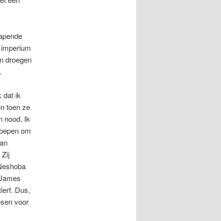
wapende
e imperium
en droegen
.
 dat ik
n toen ze
n nood. Ik
roepen om
van
Zij
 Neshoba
t James
erf. Dus,
esen voor