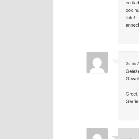
en ik 
ook n
liefs!
annec
Gerrie 
Geleze
Gewel
Groet,
Gerrie