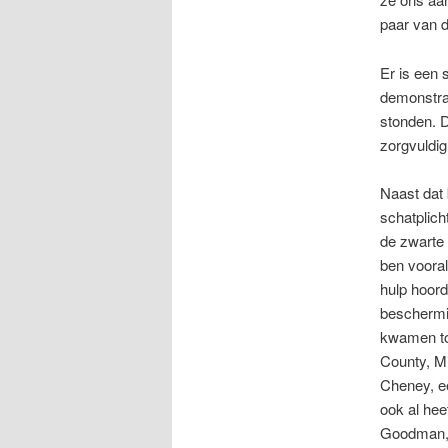
paar van d
Er is een 
demonstran
stonden. 
zorgvuldi
Naast dat 
schatplich
de zwarte 
ben voora
hulp hoord
beschermi
kwamen to
County, M
Cheney, e
ook al hee
Goodman,