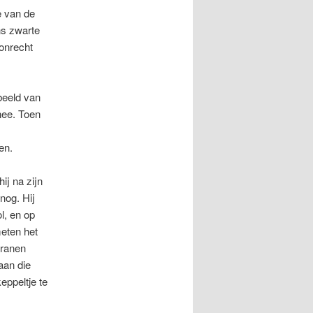
e van de
ns zwarte
onrecht
beeld van
nee. Toen
en.
ij na zijn
nog. Hij
l, en op
meten het
tranen
aan die
eppeltje te