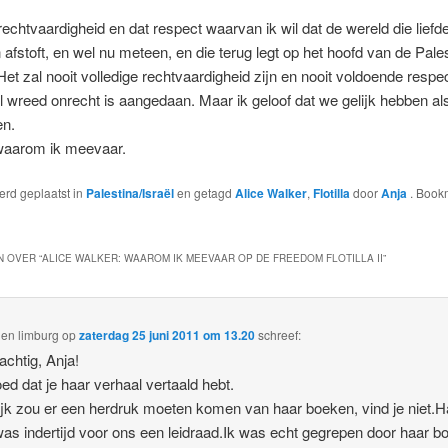
 rechtvaardigheid en dat respect waarvan ik wil dat de wereld die liefd
 afstoft, en wel nu meteen, en die terug legt op het hoofd van de Pale
Het zal nooit volledige rechtvaardigheid zijn en nooit voldoende resp
 wreed onrecht is aangedaan. Maar ik geloof dat we gelijk hebben al
en.
 waarom ik meevaar.
werd geplaatst in
Palestina/Israël
en getagd
Alice Walker
,
Flotilla
door
Anja
. Book
 OVER “
ALICE WALKER: WAAROM IK MEEVAAR OP DE FREEDOM FLOTILLA II
”
en limburg
op
zaterdag 25 juni 2011 om 13.20
schreef:
achtig, Anja!
ed dat je haar verhaal vertaald hebt.
ijk zou er een herdruk moeten komen van haar boeken, vind je niet.H
as indertijd voor ons een leidraad.Ik was echt gegrepen door haar b