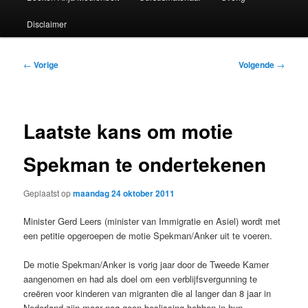
Disclaimer
Bericht
←
Vorige
Volgende
→
navigatie
Laatste kans om motie
Spekman te ondertekenen
Geplaatst op
maandag 24 oktober 2011
Minister Gerd Leers (minister van Immigratie en Asiel) wordt met
een petitie opgeroepen de motie Spekman/Anker uit te voeren.
De motie Spekman/Anker is vorig jaar door de Tweede Kamer
aangenomen en had als doel om een verblijfsvergunning te
creëren voor kinderen van migranten die al langer dan 8 jaar in
Nederland zijn maar nog geen beslissing hebben in hun