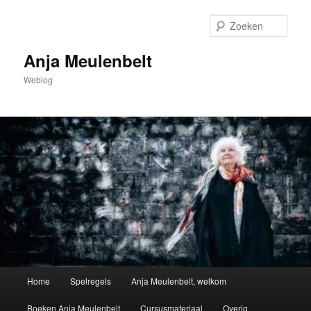
Spring
naar
Zoek
de
primaire
Anja Meulenbelt
inhoud
Weblog
Hoofdmenu
Home
Spelregels
Anja Meulenbelt, welkom
Boeken Anja Meulenbelt
Cursusmateriaal
Overig