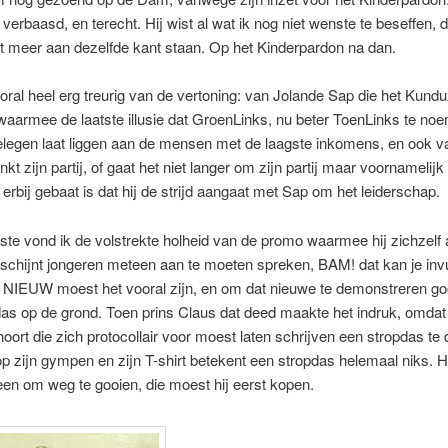
 verbaasd, en terecht. Hij wist al wat ik nog niet wenste te beseffen, d
iet meer aan dezelfde kant staan. Op het Kinderpardon na dan.
oral heel erg treurig van de vertoning: van Jolande Sap die het Kund
waarmee de laatste illusie dat GroenLinks, nu beter ToenLinks te no
elegen laat liggen aan de mensen met de laagste inkomens, en ook v
nkt zijn partij, of gaat het niet langer om zijn partij maar voornamelijk
 erbij gebaat is dat hij de strijd aangaat met Sap om het leiderschap.
gste vond ik de volstrekte holheid van de promo waarmee hij zichzelf
chijnt jongeren meteen aan te moeten spreken, BAM! dat kan je invu
lt. NIEUW moest het vooral zijn, en om dat nieuwe te demonstreren goo
as op de grond. Toen prins Claus dat deed maakte het indruk, omdat 
hoort die zich protocollair voor moest laten schrijven een stropdas te
op zijn gympen en zijn T-shirt betekent een stropdas helemaal niks. H
een om weg te gooien, die moest hij eerst kopen.