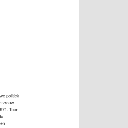
e politiek
te vrouw
1971. Toen
de
ben