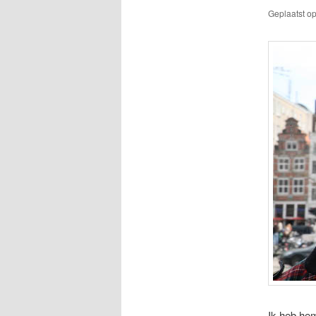
Geplaatst o
Ik heb he