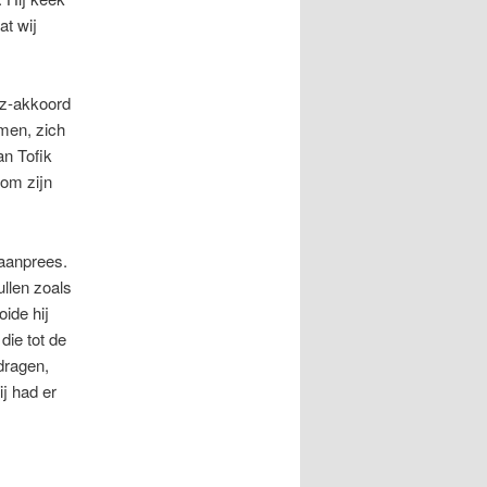
at wij
uz-akkoord
emen, zich
an Tofik
 om zijn
 aanprees.
llen zoals
ide hij
die tot de
 dragen,
ij had er