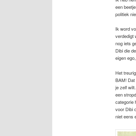
een beetje
politiek n
Ik word vo
verdedigt 
nog iets g
Dibi die de
eigen ego,
Het treuri
BAM! Dat s
je zelf wi
een stropd
categorie 
voor Dibi 
niet eens 