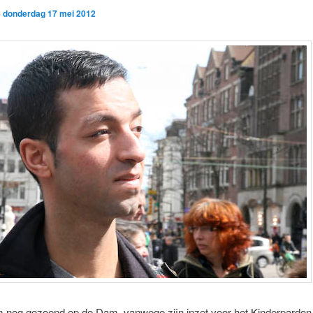
p
donderdag 17 mei 2012
m nog gezoend op de Dam, vanwege zijn inzet voor het Kinderpardon.