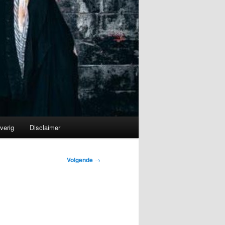
verig
Disclaimer
Volgende
→