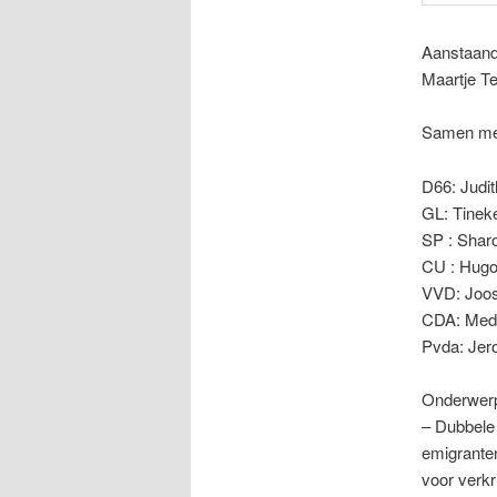
Aanstaand
Maartje Te
Samen met
D66: Judit
GL: Tineke
SP : Sharo
CU : Hugo 
VVD: Joost
CDA: Medel
Pvda: Jero
Onderwerpe
– Dubbele 
emigranten
voor verkr