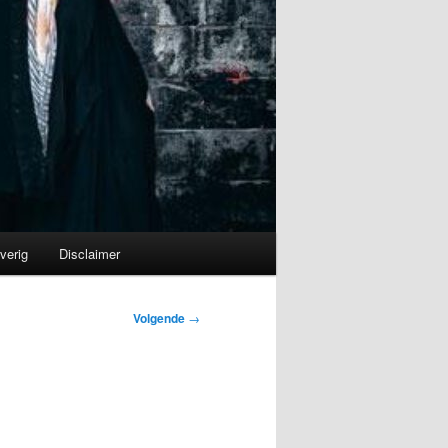
verig
Disclaimer
Volgende
→