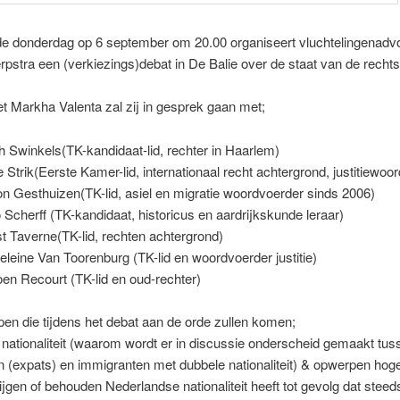
e donderdag op 6 september om 20.00 organiseert vluchtelingenadv
rpstra een (verkiezings)debat in De Balie over de staat van de rechts
 Markha Valenta zal zij in gesprek gaan met;
h Swinkels(TK-kandidaat-lid, rechter in Haarlem)
 Strik(Eerste Kamer-lid, internationaal recht achtergrond, justitiewoo
n Gesthuizen(TK-lid, asiel en migratie woordvoerder sinds 2006)
Scherff (TK-kandidaat, historicus en aardrijkskunde leraar)
 Taverne(TK-lid, rechten achtergrond)
eine Van Toorenburg (TK-lid en woordvoerder justitie)
en Recourt (TK-lid en oud-rechter)
n die tijdens het debat aan de orde zullen komen;
nationaliteit (waarom wordt er in discussie onderscheid gemaakt tus
 (expats) en immigranten met dubbele nationaliteit) & opwerpen hog
ijgen of behouden Nederlandse nationaliteit heeft tot gevolg dat stee