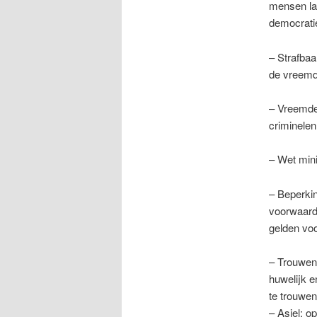
mensen la
democrati
– Strafbaars
de vreemde
– Vreemdel
criminelen
– Wet mini
– Beperki
voorwaarde
gelden voo
– Trouwen 
huwelijk 
te trouwen
– Asiel: o