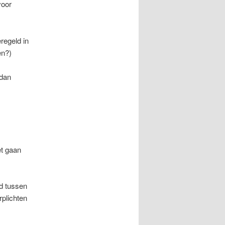
voor
geregeld in
en?)
 dan
et gaan
id tussen
plichten