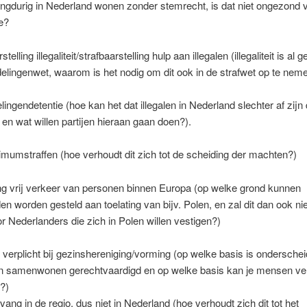
ngdurig in Nederland wonen zonder stemrecht, is dat niet ongezond 
e?
telling illegaliteit/strafbaarstelling hulp aan illegalen (illegaliteit is al 
lingenwet, waarom is het nodig om dit ook in de strafwet op te nem
ingendetentie (hoe kan het dat illegalen in Nederland slechter af zijn
 en wat willen partijen hieraan gaan doen?).
mumstraffen (hoe verhoudt dit zich tot de scheiding der machten?)
ng vrij verkeer van personen binnen Europa (op welke grond kunnen
n worden gesteld aan toelating van bijv. Polen, en zal dit dan ook ni
r Nederlanders die zich in Polen willen vestigen?)
verplicht bij gezinshereniging/vorming (op welke basis is ondersche
en samenwonen gerechtvaardigd en op welke basis kan je mensen ver
?)
pvang in de regio, dus niet in Nederland (hoe verhoudt zich dit tot het