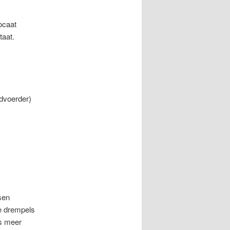
ocaat
taat.
rdvoerder)
sen
e drempels
ds meer