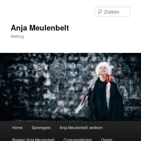
Spring
naar
Zoek
de
primaire
Anja Meulenbelt
inhoud
Weblog
Hoofdmenu
Home
Spelregels
Anja Meulenbelt, welkom
Boeken Anja Meulenbelt
Cursusmateriaal
Overig