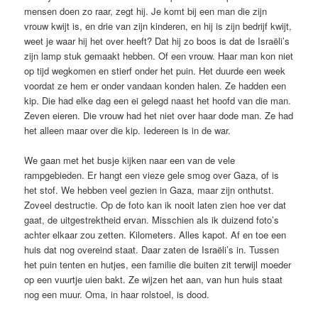
mensen doen zo raar, zegt hij. Je komt bij een man die zijn
vrouw kwijt is, en drie van zijn kinderen, en hij is zijn bedrijf kwijt,
weet je waar hij het over heeft? Dat hij zo boos is dat de Israëli’s
zijn lamp stuk gemaakt hebben. Of een vrouw. Haar man kon niet
op tijd wegkomen en stierf onder het puin. Het duurde een week
voordat ze hem er onder vandaan konden halen. Ze hadden een
kip. Die had elke dag een ei gelegd naast het hoofd van die man.
Zeven eieren. Die vrouw had het niet over haar dode man. Ze had
het alleen maar over die kip. Iedereen is in de war.
We gaan met het busje kijken naar een van de vele
rampgebieden. Er hangt een vieze gele smog over Gaza, of is
het stof. We hebben veel gezien in Gaza, maar zijn onthutst.
Zoveel destructie. Op de foto kan ik nooit laten zien hoe ver dat
gaat, de uitgestrektheid ervan. Misschien als ik duizend foto’s
achter elkaar zou zetten. Kilometers. Alles kapot. Af en toe een
huis dat nog overeind staat. Daar zaten de Israëli’s in. Tussen
het puin tenten en hutjes, een familie die buiten zit terwijl moeder
op een vuurtje uien bakt. Ze wijzen het aan, van hun huis staat
nog een muur. Oma, in haar rolstoel, is dood.