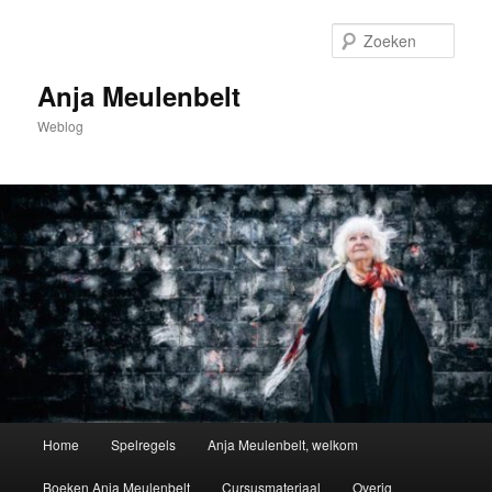
Spring
naar
Zoek
de
primaire
Anja Meulenbelt
inhoud
Weblog
Hoofdmenu
Home
Spelregels
Anja Meulenbelt, welkom
Boeken Anja Meulenbelt
Cursusmateriaal
Overig