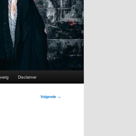
verig
Disclaimer
Volgende
→