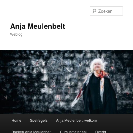
Spring
naar
Zoek
de
primaire
Anja Meulenbelt
inhoud
Weblog
Hoofdmenu
Home
Spelregels
Anja Meulenbelt, welkom
Boeken Anja Meulenbelt
Cursusmateriaal
Overig