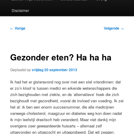
Disclaimer
Bericht
←
Vorige
Volgende
→
navigatie
Gezonder eten? Ha ha ha
Geplaatst op
vrijdag 20 september 2013
Ik had het er gisteravond nog over met een stel vriendinnen: dat
er zo’n kloof is tussen medici en erkende wetenschappers die
zich bezighouden met ziekte, en de ‘alternatieve’ hoek die zich
bezighoudt met gezondheid, vooral de invloed van voeding. Ik zei
het al: ik ben een enorm succesnummer, die alle medicijnen
vanwege cholesterol, maagzuur en diabetes weg kon doen nadat
ik mijn leefstijl drastisch heb veranderd. Maar niet dankij mijn
overigens zeer gewaardeerde huisarts – allemaal zelf
uitgevonden en uitgezocht en uitgeprobeerd. Dat wil zeggen: