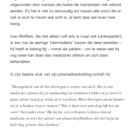
uitgevonden door mensen die buiten de mainstream niet erkend
worden. En het is niet zo eenvoudig om tussen alle onzin die er
ook is eruit te vissen wat echt is, je bent daar wel even mee
bezig.
Ivan Wolffers, die niet alleen zelf arts is maar ook kankerpatiënt,
is een van de weinige ‘intermediairs’ tussen die twee werelden –
hij heeft er belang bij – vooral als patiënt – om te weten wat hij
nog meer kan doen dan medicijnen slikken en zich laten
behandelen.
In zijn laatste stuk van zijn prostaatkankerblog schrijft hij:
“Hoongelach van de bio-biologen is echter ons deel. Het is een
medische cultuur die je ontmoedigt en stimuleert lekker in je stoel te
gaan zitten, rustig je einde af te wachten. Meer bewegen om de kanker
uit je schaduw weg te rennen? Wat is daar nou aan degelijk bewijs
voor? Gezonder eten? Ha ha ha, wij verkopen evidence-based
medicine en niet het advies van plantenliefhebbers die het liefst de
hele dag groene thee drinken.”