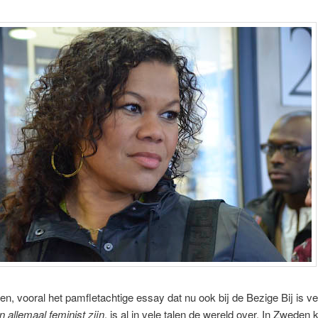
n, vooral het pamfletachtige essay dat nu ook bij de Bezige Bij is v
 allemaal feminist zijn
, is al in vele talen de wereld over. In Zweden 