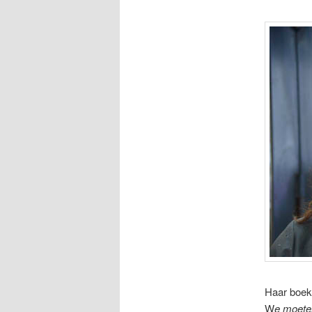
Haar boeke
W
e moeten