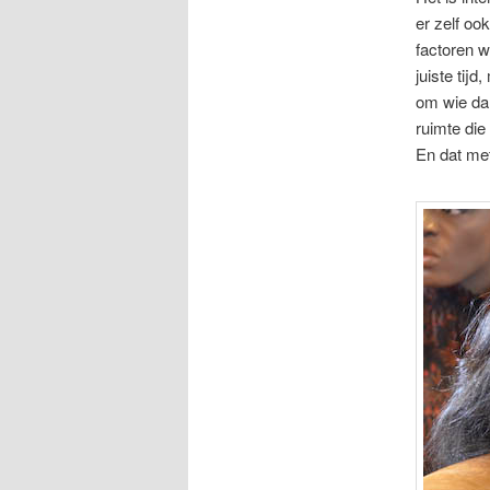
er zelf oo
factoren w
juiste tij
om wie da
ruimte die
En dat me