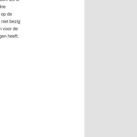
rie
 op de
 niet bezig
jn voor de
gen heeft.