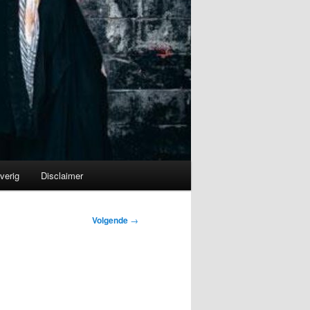
verig
Disclaimer
Volgende
→