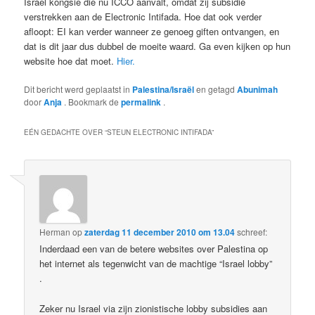
Israel kongsie die nu ICCO aanvalt, omdat zij subsidie
verstrekken aan de Electronic Intifada. Hoe dat ook verder
afloopt: EI kan verder wanneer ze genoeg giften ontvangen, en
dat is dit jaar dus dubbel de moeite waard. Ga even kijken op hun
website hoe dat moet.
Hier.
Dit bericht werd geplaatst in
Palestina/Israël
en getagd
Abunimah
door
Anja
. Bookmark de
permalink
.
EÉN GEDACHTE OVER “
STEUN ELECTRONIC INTIFADA
”
Herman
op
zaterdag 11 december 2010 om 13.04
schreef:
Inderdaad een van de betere websites over Palestina op
het internet als tegenwicht van de machtige “Israel lobby”
.
Zeker nu Israel via zijn zionistische lobby subsidies aan