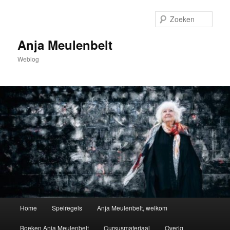
Spring
naar
Zoek
de
primaire
Anja Meulenbelt
inhoud
Weblog
Hoofdmenu
Home
Spelregels
Anja Meulenbelt, welkom
Boeken Anja Meulenbelt
Cursusmateriaal
Overig