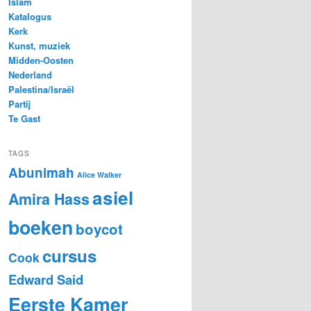
Islam
Katalogus
Kerk
Kunst, muziek
Midden-Oosten
Nederland
Palestina/Israël
Partij
Te Gast
TAGS
Abunimah
Alice Walker
asiel
Amira Hass
boeken
boycot
cursus
Cook
Edward Said
Eerste Kamer