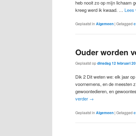
heb nooit zo op mijn lichaam g
kreeg werd ik kwaad. …
Lees 
Geplaatst in
Algemeen
|
Getagged
c
Ouder worden vo
Geplaatst op
dinsdag 12 februari 2
Dik 2 Dit weten we: elk jaar 
voornemens, en de meesten zij
gewoontedieren, en gewoontes 
verder
→
Geplaatst in
Algemeen
|
Getagged
c