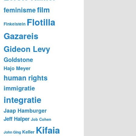
film
feminisme
Flotilla
Finkelstein
Gazareis
Gideon Levy
Goldstone
Hajo Meyer
human rights
immigratie
integratie
Jaap Hamburger
Jeff Halper
Job Cohen
Kifaia
Keller
John Ging