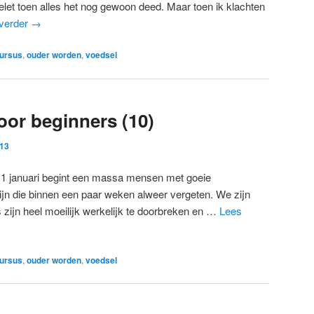
elet toen alles het nog gewoon deed. Maar toen ik klachten
verder
→
ursus
,
ouder worden
,
voedsel
or beginners (10)
013
op 1 januari begint een massa mensen met goeie
n die binnen een paar weken alweer vergeten. We zijn
zijn heel moeilijk werkelijk te doorbreken en …
Lees
ursus
,
ouder worden
,
voedsel