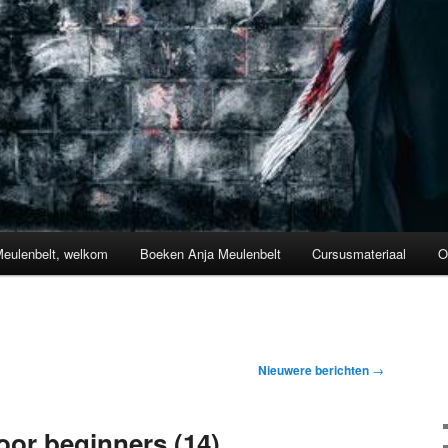
Meulenbelt, welkom
Boeken Anja Meulenbelt
Cursusmateriaal
O
Nieuwere berichten
→
or beginners (14)