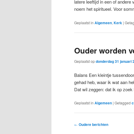
latere leeftijd in een of ander
noem het spiritueel. Voor so
Geplaatst in
Algemeen
,
Kerk
|
Geta
Ouder worden vo
Geplaatst op
donderdag 31 januari 
Balans Een kleintje tussendoor
gehad heb, waar ik wat aan heb,
Dat wil zeggen: dat ik op zoe
Geplaatst in
Algemeen
|
Getagged
c
Bericht
←
Oudere berichten
navigatie