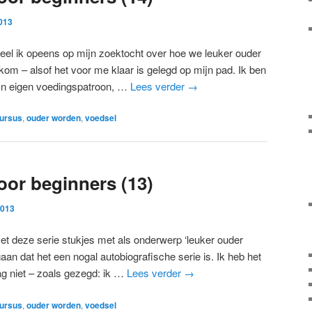
013
eel ik opeens op mijn zoektocht over hoe we leuker ouder
om – alsof het voor me klaar is gelegd op mijn pad. Ik ben
ijn eigen voedingspatroon, …
Lees verder
→
ursus
,
ouder worden
,
voedsel
or beginners (13)
2013
et deze serie stukjes met als onderwerp ‘leuker ouder
an dat het een nogal autobiografische serie is. Ik heb het
g niet – zoals gezegd: ik …
Lees verder
→
ursus
,
ouder worden
,
voedsel