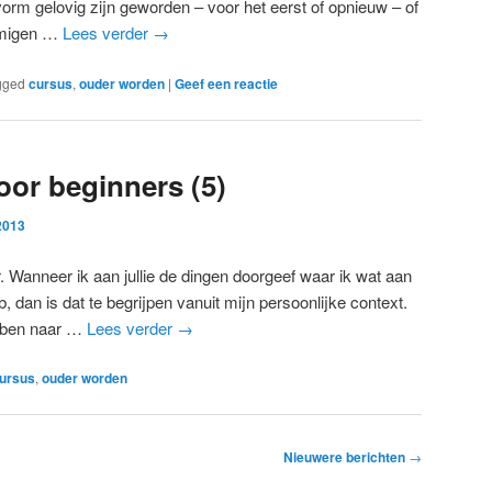
e vorm gelovig zijn geworden – voor het eerst of opnieuw – of
mmigen …
Lees verder
→
gged
cursus
,
ouder worden
|
Geef een reactie
or beginners (5)
2013
. Wanneer ik aan jullie de dingen doorgeef waar ik wat aan
 dan is dat te begrijpen vanuit mijn persoonlijke context.
k ben naar …
Lees verder
→
ursus
,
ouder worden
Nieuwere berichten
→