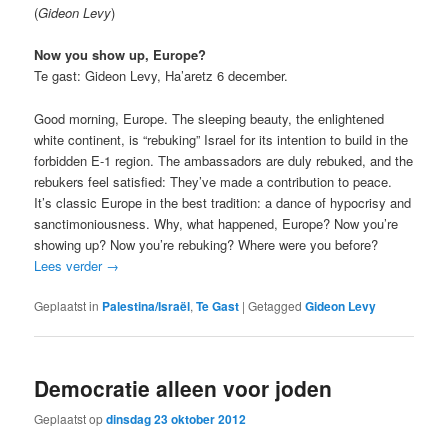
(
Gideon Levy
)
Now you show up, Europe?
Te gast: Gideon Levy, Ha’aretz 6 december.
Good morning, Europe. The sleeping beauty, the enlightened
white continent, is “rebuking” Israel for its intention to build in the
forbidden E-1 region. The ambassadors are duly rebuked, and the
rebukers feel satisfied: They’ve made a contribution to peace.
It’s classic Europe in the best tradition: a dance of hypocrisy and
sanctimoniousness. Why, what happened, Europe? Now you’re
showing up? Now you’re rebuking? Where were you before?
Lees verder
→
Geplaatst in
Palestina/Israël
,
Te Gast
|
Getagged
Gideon Levy
Democratie alleen voor joden
Geplaatst op
dinsdag 23 oktober 2012