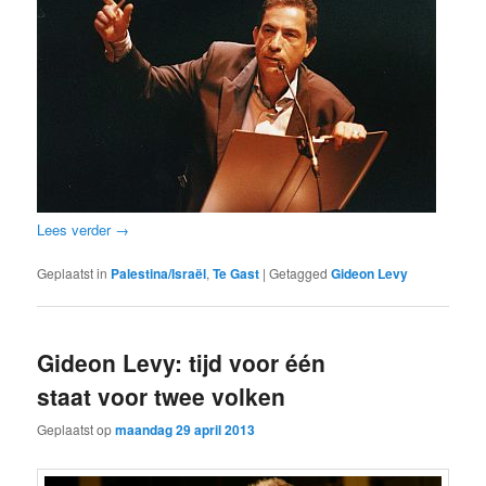
Lees verder
→
Geplaatst in
Palestina/Israël
,
Te Gast
|
Getagged
Gideon Levy
Gideon Levy: tijd voor één
staat voor twee volken
Geplaatst op
maandag 29 april 2013