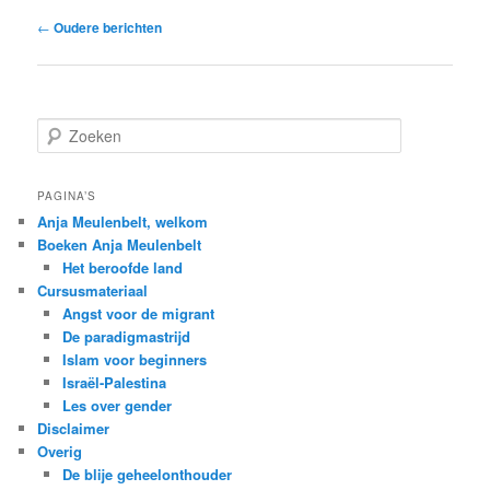
Bericht
←
Oudere berichten
navigatie
Z
o
e
k
PAGINA’S
e
Anja Meulenbelt, welkom
n
Boeken Anja Meulenbelt
Het beroofde land
Cursusmateriaal
Angst voor de migrant
De paradigmastrijd
Islam voor beginners
Israël-Palestina
Les over gender
Disclaimer
Overig
De blije geheelonthouder