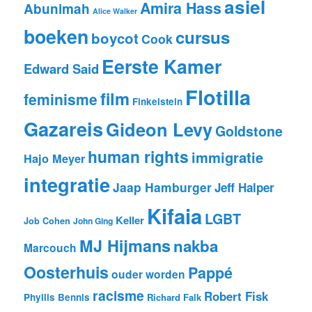
asiel
Amira Hass
Abunimah
Alice Walker
boeken
cursus
boycot
Cook
Eerste Kamer
Edward Said
Flotilla
film
feminisme
Finkelstein
Gazareis
Gideon Levy
Goldstone
human rights
immigratie
Hajo Meyer
integratie
Jaap Hamburger
Jeff Halper
Kifaia
LGBT
Keller
Job Cohen
John Ging
MJ Hijmans
nakba
Marcouch
Oosterhuis
Pappé
ouder worden
racisme
Robert Fisk
Phyllis Bennis
Richard Falk