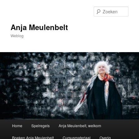
Spring
Spring
naar
naar
Zoek
de
de
primaire
secundaire
Anja Meulenbelt
inhoud
inhoud
Weblog
Hoofdmenu
Home
Spelregels
Anja Meulenbelt, welkom
Boeken Anja Meulenbelt
Cursusmateriaal
Overig