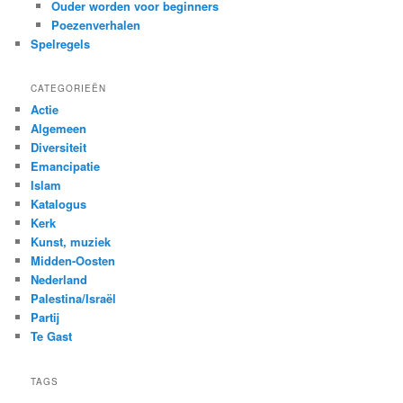
Ouder worden voor beginners
Poezenverhalen
Spelregels
CATEGORIEËN
Actie
Algemeen
Diversiteit
Emancipatie
Islam
Katalogus
Kerk
Kunst, muziek
Midden-Oosten
Nederland
Palestina/Israël
Partij
Te Gast
TAGS