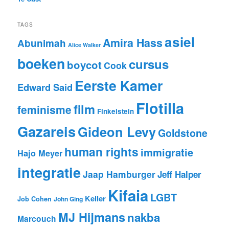
TAGS
asiel
Amira Hass
Abunimah
Alice Walker
boeken
cursus
boycot
Cook
Eerste Kamer
Edward Said
Flotilla
film
feminisme
Finkelstein
Gazareis
Gideon Levy
Goldstone
human rights
immigratie
Hajo Meyer
integratie
Jaap Hamburger
Jeff Halper
Kifaia
LGBT
Keller
Job Cohen
John Ging
MJ Hijmans
nakba
Marcouch