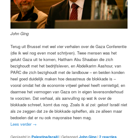
John Ging
Terug uit Brussel met wel vier verhalen over de Gaza Conferentie
(die ik wel nog even moet schrijven). Twee mensen was het
gelukt Gaza uit te komen, Haitham Abu Shaaban die zich
bezighoudt met het bedrijfsleven, en Abdelkarim Aashour, van
PARC die zich bezighoudt met de landbouw – en beiden konden
heel goed duidelijk maken hoe desastreus de blokkade is –
vooral omdat het de economie vrijwel geheel heeft vernietigd, en
daarmee het vermogen van Gaza om in eigen levensonderhoud
te voorzien. Dat verhaal, als aanvulling op wat ik over de
blokkade schreef, komt dus nog. Zoals ik al zei: geloof Israël niet
als ze zeggen dat ze de blokkade opheffen, als ze alleen maar
bedoelen dat er nu ook mayonaise heen mag.
Lees verder
→
Geplaatst in
Palestina/Israël
|
Getagged
John Ging
|
2
reacties