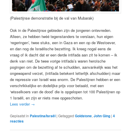
(Palestijnse demonstratie bij de val van Mubarak)
Ook in de Palestijnse gebieden zijn de jongeren ontevreden.
Alleen, ze hebben twéé tegenstanders te verslaan, hun eigen
‘regeringen’, twee stuks, een in Gaza en een op de Westoever,
en dan nog de Israëlische bezetting. Ik kreeg nogal eens de
vraag of ik dacht dat er een derde intifada aan zit te komen – ik
denk van niet. De twee vorige intifada’s waren heroïsche
pogingen om de bezetting af te schudden, aanvankelijk was het
ongewapend verzet, (intifada betekent letterlijk afschudden) maar
de repressie van Israël was enorm. De Palestijnen hebben er een
verschrikkelijke en dodelijke prijs voor betaald, met een
‘wisselkoers van de dood’ die is opgelopen tot 100 Palestijnen op
1 Israëli, en zijn er niets mee opgeschoten.
Lees verder
→
Geplaatst in
Palestina/Israël
|
Getagged
Goldstone
,
John Ging
|
4
reacties