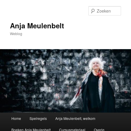
Spring
Spring
naar
naar
Zoek
de
de
primaire
secundaire
Anja Meulenbelt
inhoud
inhoud
Weblog
Hoofdmenu
Home
Spelregels
Anja Meulenbelt, welkom
Boeken Anja Meulenbelt
Cursusmateriaal
Overig