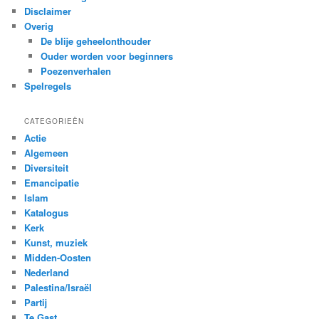
Disclaimer
Overig
De blije geheelonthouder
Ouder worden voor beginners
Poezenverhalen
Spelregels
CATEGORIEËN
Actie
Algemeen
Diversiteit
Emancipatie
Islam
Katalogus
Kerk
Kunst, muziek
Midden-Oosten
Nederland
Palestina/Israël
Partij
Te Gast