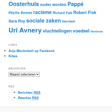
Oosterhuis
Pappé
ouder worden
racisme
Robert Fisk
Phyllis Bennis
Richard Falk
sociale zaken
Sara Roy
Sternhell
Uri Avnery
vluchtelingen
voedsel
Wertheim
LINKS
Anja Meulenbelt op Facebook
Kifaia
ARCHIEVEN
Archieven
RSS
Berichten
RSS
Reacties
RSS