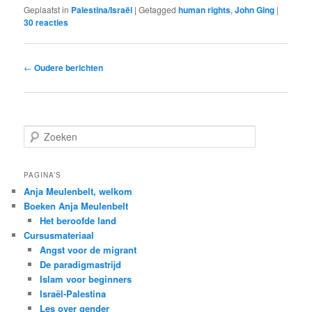
Geplaatst in
Palestina/Israël
|
Getagged
human rights
,
John Ging
|
30
reacties
Bericht
←
Oudere berichten
navigatie
Z
o
e
k
PAGINA’S
e
Anja Meulenbelt, welkom
n
Boeken Anja Meulenbelt
Het beroofde land
Cursusmateriaal
Angst voor de migrant
De paradigmastrijd
Islam voor beginners
Israël-Palestina
Les over gender