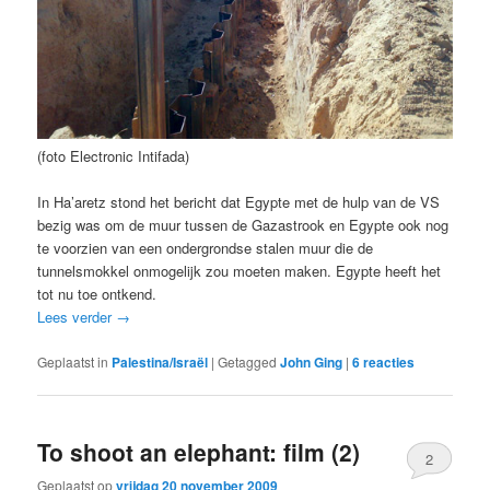
(foto Electronic Intifada)
In Ha’aretz stond het bericht dat Egypte met de hulp van de VS
bezig was om de muur tussen de Gazastrook en Egypte ook nog
te voorzien van een ondergrondse stalen muur die de
tunnelsmokkel onmogelijk zou moeten maken. Egypte heeft het
tot nu toe ontkend.
Lees verder
→
Geplaatst in
Palestina/Israël
|
Getagged
John Ging
|
6
reacties
To shoot an elephant: film (2)
2
Geplaatst op
vrijdag 20 november 2009