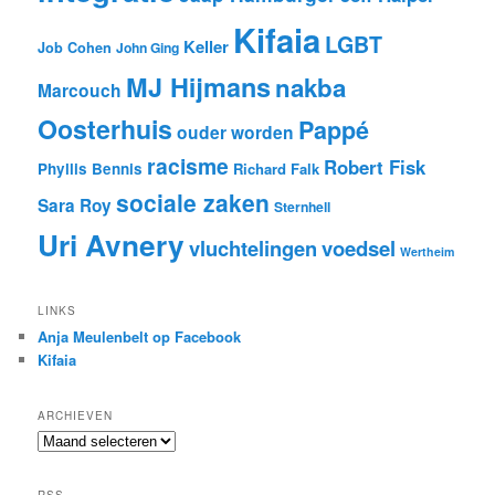
Kifaia
LGBT
Keller
Job Cohen
John Ging
MJ Hijmans
nakba
Marcouch
Oosterhuis
Pappé
ouder worden
racisme
Robert Fisk
Phyllis Bennis
Richard Falk
sociale zaken
Sara Roy
Sternhell
Uri Avnery
vluchtelingen
voedsel
Wertheim
LINKS
Anja Meulenbelt op Facebook
Kifaia
ARCHIEVEN
Archieven