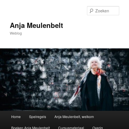
Spring
Spring
naar
naar
Zoek
de
de
primaire
secundaire
Anja Meulenbelt
inhoud
inhoud
Weblog
Hoofdmenu
Home
Spelregels
Anja Meulenbelt, welkom
Boeken Anja Meulenbelt
Cursusmateriaal
Overig