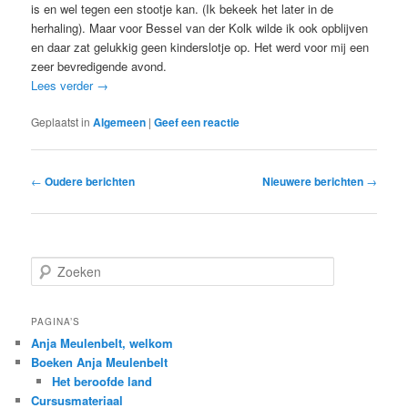
is en wel tegen een stootje kan. (Ik bekeek het later in de
herhaling). Maar voor Bessel van der Kolk wilde ik ook opblijven
en daar zat gelukkig geen kinderslotje op. Het werd voor mij een
zeer bevredigende avond.
Lees verder
→
Geplaatst in
Algemeen
|
Geef een reactie
Bericht
←
Oudere berichten
Nieuwere berichten
→
navigatie
Z
o
e
k
PAGINA’S
e
Anja Meulenbelt, welkom
n
Boeken Anja Meulenbelt
Het beroofde land
Cursusmateriaal