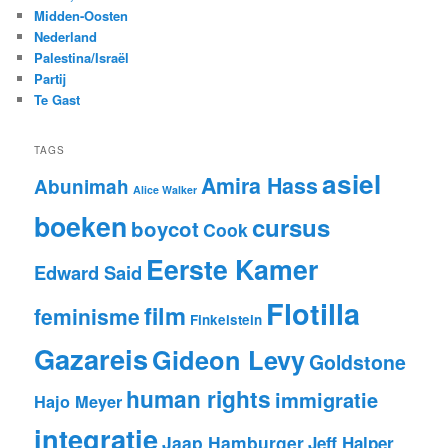
Midden-Oosten
Nederland
Palestina/Israël
Partij
Te Gast
TAGS
asiel
Amira Hass
Abunimah
Alice Walker
boeken
cursus
boycot
Cook
Eerste Kamer
Edward Said
Flotilla
film
feminisme
Finkelstein
Gazareis
Gideon Levy
Goldstone
human rights
immigratie
Hajo Meyer
integratie
Jaap Hamburger
Jeff Halper