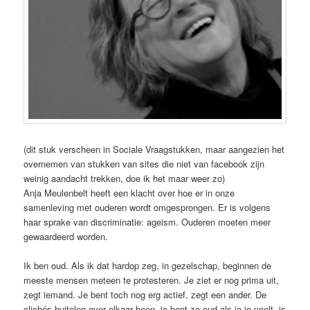
(dit stuk verscheen in Sociale Vraagstukken, maar aangezien het
overnemen van stukken van sites die niet van facebook zijn
weinig aandacht trekken, doe ik het maar weer zo)
Anja Meulenbelt heeft een klacht over hoe er in onze
samenleving met ouderen wordt omgesprongen. Er is volgens
haar sprake van discriminatie: ageism. Ouderen moeten meer
gewaardeerd worden.
Ik ben oud. Als ik dat hardop zeg, in gezelschap, beginnen de
meeste mensen meteen te protesteren. Je ziet er nog prima uit,
zegt iemand. Je bent toch nog erg actief, zegt een ander. De
clichés buitelen over elkaar heen, je bent zo oud als je je voelt, is