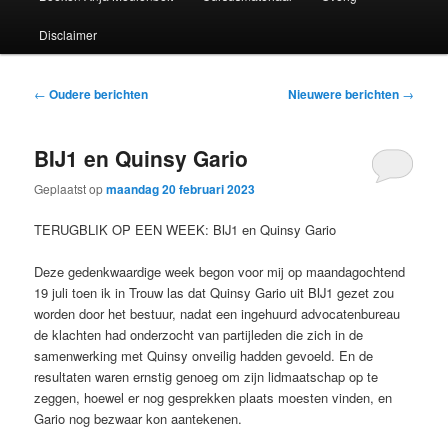
Disclaimer
Bericht
←
Oudere berichten
Nieuwere berichten
→
navigatie
BIJ1 en Quinsy Gario
Geplaatst op
maandag 20 februari 2023
TERUGBLIK OP EEN WEEK: BIJ1 en Quinsy Gario
Deze gedenkwaardige week begon voor mij op maandagochtend
19 juli toen ik in Trouw las dat Quinsy Gario uit BIJ1 gezet zou
worden door het bestuur, nadat een ingehuurd advocatenbureau
de klachten had onderzocht van partijleden die zich in de
samenwerking met Quinsy onveilig hadden gevoeld. En de
resultaten waren ernstig genoeg om zijn lidmaatschap op te
zeggen, hoewel er nog gesprekken plaats moesten vinden, en
Gario nog bezwaar kon aantekenen.