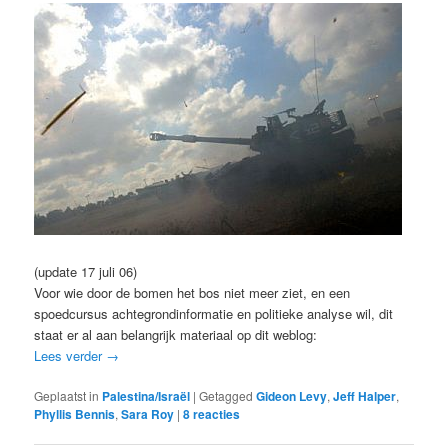
(update 17 juli 06)
Voor wie door de bomen het bos niet meer ziet, en een
spoedcursus achtegrondinformatie en politieke analyse wil, dit
staat er al aan belangrijk materiaal op dit weblog:
Lees verder
→
Geplaatst in
Palestina/Israël
|
Getagged
Gideon Levy
,
Jeff Halper
,
Phyllis Bennis
,
Sara Roy
|
8
reacties