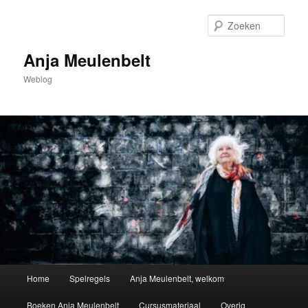
Spring
Spring
naar
naar
Zoek
de
de
primaire
secundaire
Anja Meulenbelt
inhoud
inhoud
Weblog
Hoofdmenu
Home
Spelregels
Anja Meulenbelt, welkom
Boeken Anja Meulenbelt
Cursusmateriaal
Overig