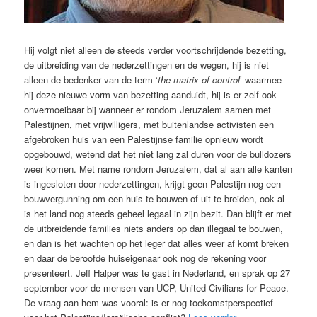
Hij volgt niet alleen de steeds verder voortschrijdende bezetting,
de uitbreiding van de nederzettingen en de wegen, hij is niet
alleen de bedenker van de term ‘
the matrix of control
’ waarmee
hij deze nieuwe vorm van bezetting aanduidt, hij is er zelf ook
onvermoeibaar bij wanneer er rondom Jeruzalem samen met
Palestijnen, met vrijwilligers, met buitenlandse activisten een
afgebroken huis van een Palestijnse familie opnieuw wordt
opgebouwd, wetend dat het niet lang zal duren voor de bulldozers
weer komen. Met name rondom Jeruzalem, dat al aan alle kanten
is ingesloten door nederzettingen, krijgt geen Palestijn nog een
bouwvergunning om een huis te bouwen of uit te breiden, ook al
is het land nog steeds geheel legaal in zijn bezit. Dan blijft er met
de uitbreidende families niets anders op dan illegaal te bouwen,
en dan is het wachten op het leger dat alles weer af komt breken
en daar de beroofde huiseigenaar ook nog de rekening voor
presenteert. Jeff Halper was te gast in Nederland, en sprak op 27
september voor de mensen van UCP, United Civilians for Peace.
De vraag aan hem was vooral: is er nog toekomstperspectief