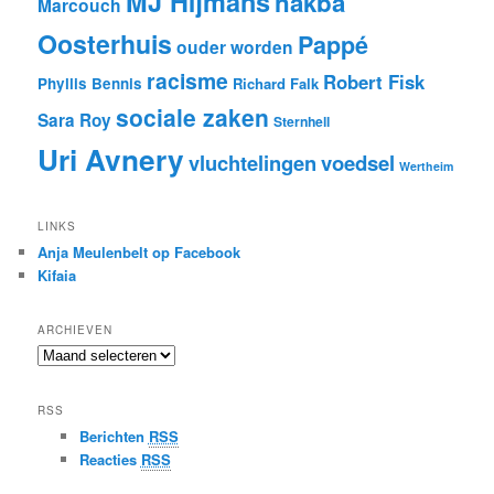
MJ Hijmans
nakba
Marcouch
Oosterhuis
Pappé
ouder worden
racisme
Robert Fisk
Phyllis Bennis
Richard Falk
sociale zaken
Sara Roy
Sternhell
Uri Avnery
vluchtelingen
voedsel
Wertheim
LINKS
Anja Meulenbelt op Facebook
Kifaia
ARCHIEVEN
Archieven
RSS
Berichten
RSS
Reacties
RSS