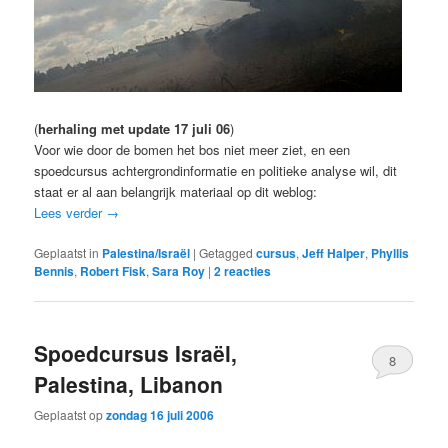
(
herhaling met update 17 juli 06
)
Voor wie door de bomen het bos niet meer ziet, en een
spoedcursus achtergrondinformatie en politieke analyse wil, dit
staat er al aan belangrijk materiaal op dit weblog:
Lees verder
→
Geplaatst in
Palestina/Israël
|
Getagged
cursus
,
Jeff Halper
,
Phyllis
Bennis
,
Robert Fisk
,
Sara Roy
|
2
reacties
Spoedcursus Israël,
8
Palestina, Libanon
Geplaatst op
zondag 16 juli 2006