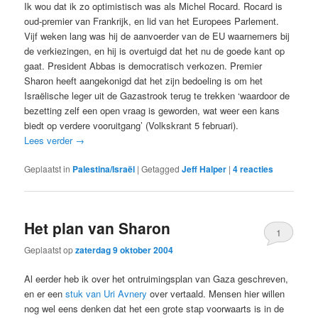
Ik wou dat ik zo optimistisch was als Michel Rocard. Rocard is
oud-premier van Frankrijk, en lid van het Europees Parlement.
Vijf weken lang was hij de aanvoerder van de EU waarnemers bij
de verkiezingen, en hij is overtuigd dat het nu de goede kant op
gaat. President Abbas is democratisch verkozen. Premier
Sharon heeft aangekonigd dat het zijn bedoeling is om het
Israëlische leger uit de Gazastrook terug te trekken ‘waardoor de
bezetting zelf een open vraag is geworden, wat weer een kans
biedt op verdere vooruitgang’ (Volkskrant 5 februari).
Lees verder
→
Geplaatst in
Palestina/Israël
|
Getagged
Jeff Halper
|
4
reacties
Het plan van Sharon
1
Geplaatst op
zaterdag 9 oktober 2004
Al eerder heb ik over het ontruimingsplan van Gaza geschreven,
en er een
stuk van Uri Avnery
over vertaald. Mensen hier willen
nog wel eens denken dat het een grote stap voorwaarts is in de